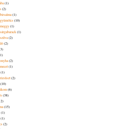
aba
(1)
s
(2)
 birsalma
(1)
t gyümölcs
(10)
t meggy
(1)
 sárgabarack
(1)
 szilva
(2)
dó
(2)
13)
(1)
onyha
(2)
amecet
(1)
(1)
rizsliszt
(2)
(10)
likom
(6)
és
(38)
12)
lma
(15)
(1)
(1)
cs
(2)