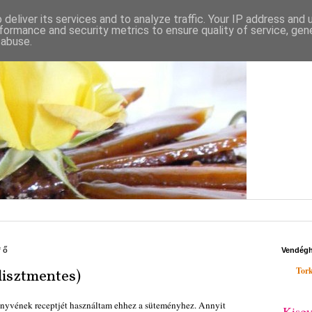
deliver its services and to analyze traffic. Your IP address and
formance and security metrics to ensure quality of service, ge
 abuse.
fő
Vendég
Tork
lisztmentes)
nyvének receptjét használtam ehhez a süteményhez. Annyit
Kisgy