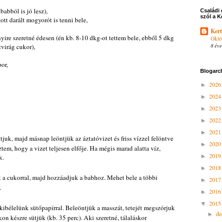
babból is jó lesz),
Családi 
szól a K
tott darált mogyorót is tenni bele,
Kert
yire szeretné édesen (én kb. 8-10 dkg-ot tettem bele, ebből 5 dkg
Októ
8 éve
virág cukor),
or,
Blogarc
202
►
202
►
202
►
202
►
202
►
juk, majd másnap leöntjük az áztatóvizet és friss vízzel felöntve
202
►
tem, hogy a vizet teljesen elfője. Ha mégis marad alatta víz,
201
k.
►
201
►
 a cukorral, majd hozzáadjuk a babhoz. Mehet bele a többi
201
►
.
201
►
201
▼
ibélelünk sütőpapírral. Beleöntjük a masszát, tetejét megszórjuk
d
►
kon készre sütjük (kb. 35 perc). Aki szeretné, tálaláskor