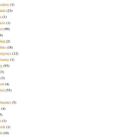
eszárny
(1)
ládé
(23)
ya
(1)
áció
(1)
rt
(99)
6)
óháj
(2)
óhús
(18)
urgonya
(12)
kömény
(1)
ég
(93)
(3)
(3)
erű
(4)
étel
(55)
tőmentes
(5)
l
(4)
5)
i
(1)
ook
(1)
lt
(10)