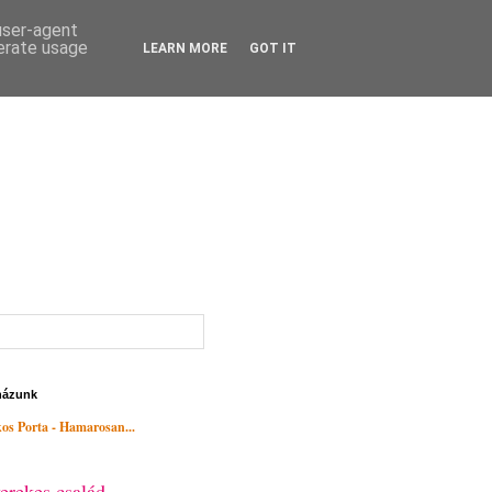
 user-agent
nerate usage
LEARN MORE
GOT IT
házunk
os Porta - Hamarosan...
erekes család