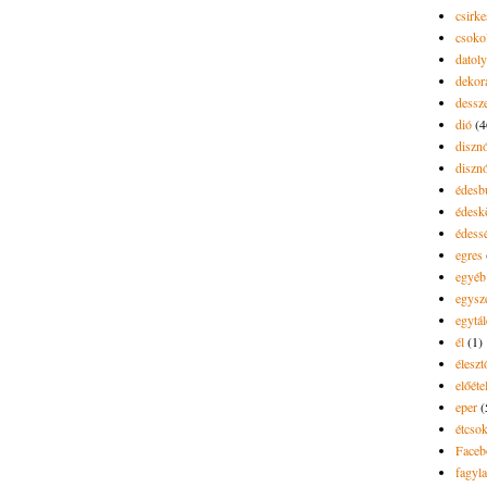
csirk
csoko
datol
dekor
dessze
dió
(4
diszn
diszn
édesb
édes
édess
egres
egyéb
egysz
egytál
él
(1)
élesz
előéte
eper
(
étcsok
Faceb
fagyla