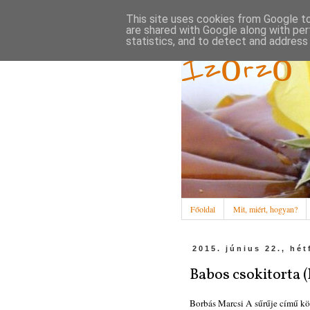
This site uses cookies from Google to 
are shared with Google along with per
statistics, and to detect and address
Ízőrző
Főoldal
Mit, miért, hogyan?
2015. június 22., hét
Babos csokitorta (
Borbás Marcsi A sűrűje című kö