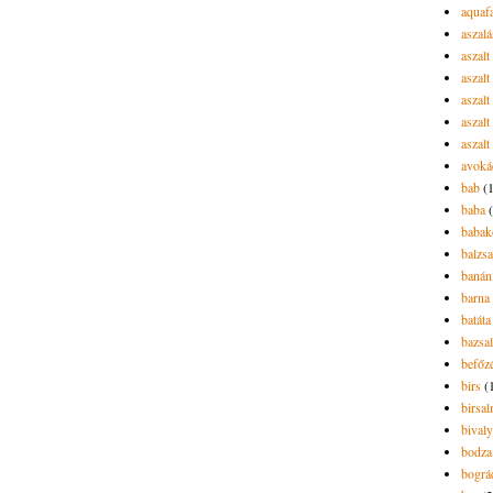
aquaf
aszalá
aszalt
aszal
aszal
aszalt
aszalt
avoká
bab
(
baba
babak
balzs
banán
barna 
batáta
bazsa
befőz
birs
(
birsa
bivaly
bodza
bográ