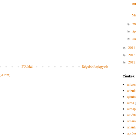
Ru
Me
m
►
áp
►
má
►
201
►
201
►
201
►
Főoldal
Régebbi bejegyzés
 (Atom)
Címkék
advent
adzuk
ajánló
alma
almap
aludtt
amara
ananá
aprós