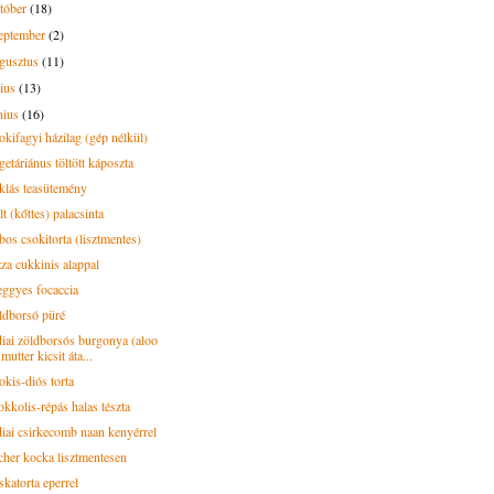
tóber
(18)
eptember
(2)
gusztus
(11)
lius
(13)
nius
(16)
okifagyi házilag (gép nélkül)
etáriánus töltött káposzta
klás teasütemény
t (kőttes) palacsinta
bos csokitorta (lisztmentes)
zza cukkinis alappal
ggyes focaccia
ldborsó püré
diai zöldborsós burgonya (aloo
mutter kicsit áta...
okis-diós torta
okkolis-répás halas tészta
diai csirkecomb naan kenyérrel
cher kocka lisztmentesen
skatorta eperrel