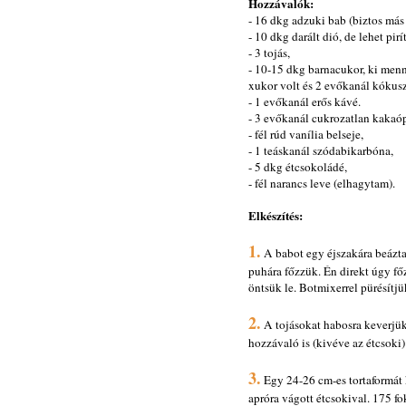
Hozzávalók:
- 16 dkg adzuki bab (biztos más 
- 10 dkg darált dió, de lehet pirí
- 3 tojás,
- 10-15 dkg barnacukor, ki menn
xukor volt és 2 evőkanál kókusz
- 1 evőkanál erős kávé.
- 3 evőkanál cukrozatlan kakaóp
- fél rúd vanília belseje,
- 1 teáskanál szódabikarbóna,
- 5 dkg étcsokoládé,
- fél narancs leve (elhagytam).
Elkészítés:
1.
A babot egy éjszakára beáztat
puhára főzzük. Én direkt úgy főz
öntsük le. Botmixerrel pürésítjü
2.
A tojásokat habosra keverjük
hozzávaló is (kivéve az étcsoki)
3.
Egy 24-26 cm-es tortaformát k
apróra vágott étcsokival. 175 fo