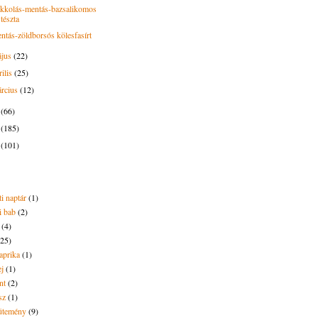
kkolás-mentás-bazsalikomos
tészta
ntás-zöldborsós kölesfasírt
ájus
(22)
rilis
(25)
rcius
(12)
4
(66)
3
(185)
2
(101)
i naptár
(1)
i bab
(2)
(4)
(25)
aprika
(1)
ej
(1)
nt
(2)
sz
(1)
ütemény
(9)