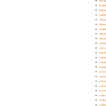
bor
(2
brokk
bulgu
camem
cékla
chutn
cirokl
citro
citro
cukki
cukor-
cukor
csalán
csász
cseré
csere
csicse
csicse
csicse
csics
csirke
csirk
csirke