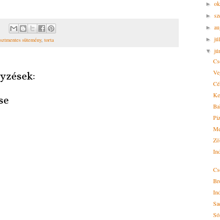
ok
►
sz
►
au
►
jú
►
isztmentes sütemény
,
torta
jú
▼
Cs
Veg
yzések:
Cé
Kel
se
Ba
Pi
Me
Zö
In
Cs
Br
In
Sa
Só