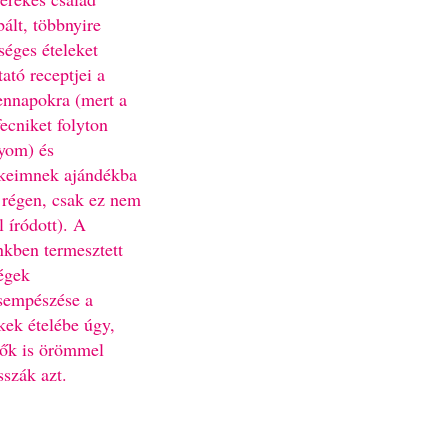
bált, többnyire
séges ételeket
ató receptjei a
nnapokra (mert a
fecniket folyton
yom) és
keimnek ajándékba
 régen, csak ez nem
l íródott). A
nkben termesztett
égek
sempészése a
kek ételébe úgy,
ők is örömmel
sszák azt.