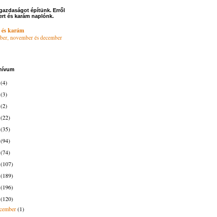
gazdaságot építünk. Erről
ert és karám naplónk.
 és karám
ber, november és december
hívum
6
(4)
4
(3)
3
(2)
2
(22)
1
(35)
0
(94)
9
(74)
8
(107)
7
(189)
6
(196)
5
(120)
ecember
(1)