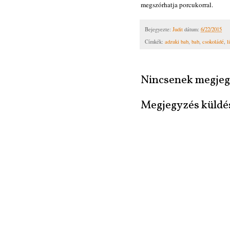
megszórhatja porcukorral.
Bejegyezte:
Judit
dátum:
6/22/2015
Címkék:
adzuki bab
,
bab
,
csokoládé
,
l
Nincsenek megjeg
Megjegyzés küldé