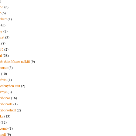
)
oli
(8)
r
(6)
bert
(1)
(45)
ey
(2)
iszt
(3)
m
(8)
mfű
(2)
ni
(38)
és édesítőszer nélkül
(9)
borsó
(3)
(10)
árhús
(1)
pedényben sült
(2)
sznye
(3)
riborsó
(16)
riborsólé
(1)
riborsóliszt
(2)
óka
(13)
(12)
ecomb
(1)
mell
(9)