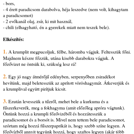
- bors,
- 4 érett paradicsom darabolva, héja leszedve (nem volt, kihagytam
a paradicsomot)
- 2 evőkanál olaj, zsír, ki mit használ,
- chili (elhagyható, én a gyerekek miatt nem teszek bele).
Elkészítés:
1.
A krumplit megpucoljuk, félbe, háromba vágjuk. Feltesszük főni.
Majdnem készre főzzük, utána kisebb darabokra vágjuk. A
főzővizet ne öntsük ki, szükség lesz rá!
2.
Egy jó nagy átmérőjű edényben, serpenyőben zsiradékot
hevítünk, majd beletesszük az aprított vöröshagymát. Átkeverjük és
a krumplival együtt pirítjuk kicsit.
3.
Ezután levesszük a tűzről, mehet bele a kurkuma és a
fűszerkeverék, meg a fokhagyma (amit előzőleg apróra vágtunk).
Öntünk hozzá a krumpli főzővizéből és hozzátesszük a
paradicsomot és a borsót is. Mivel nem tettem bele paradicsomot,
szórtam még hozzá fűszerpaprikát is, hogy szebb színe legyen. A
főzővízből annyit tegyünk hozzá, hogy szaftos legyen (akár több