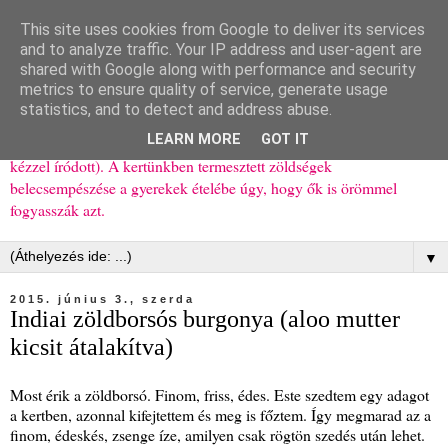
This site uses cookies from Google to deliver its services
Ízőrző
and to analyze traffic. Your IP address and user-agent are
shared with Google along with performance and security
metrics to ensure quality of service, generate usage
Kisgyerekes család kipróbált, többnyire egészséges ételeket
statistics, and to detect and address abuse.
bemutató receptjei a mindennapokra (mert a papírfecniket folyton
LEARN MORE
GOT IT
elhagyom) és gyerekeimnek ajándékba (mint régen, csak ez nem
kézzel íródott). A kertünkben termesztett zöldségek
belecsempészése a gyerekek ételébe úgy, hogy ők is örömmel
fogyasszák azt.
▼
2015. június 3., szerda
Indiai zöldborsós burgonya (aloo mutter
kicsit átalakítva)
Most érik a zöldborsó. Finom, friss, édes. Este szedtem egy adagot
a kertben, azonnal kifejtettem és meg is főztem. Így megmarad az a
finom, édeskés, zsenge íze, amilyen csak rögtön szedés után lehet.