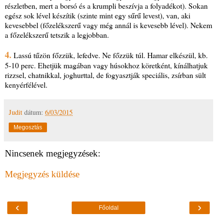
részletben, mert a borsó és a krumpli beszívja a folyadékot). Sokan
egész sok lével készítik (szinte mint egy sűrű levest), van, aki
kevesebbel (főzelékszerű vagy még annál is kevesebb lével). Nekem
a főzelékszerű tetszik a legjobban.
4.
Lassú tűzön főzzük, lefedve. Ne főzzük túl. Hamar elkészül, kb.
5-10 perc. Ehetjük magában vagy húsokhoz köretként, kínálhatjuk
rizzsel, chatnikkal, joghurttal, de fogyasztják speciális, zsírban sült
kenyérfélével.
Judit
dátum:
6/03/2015
Megosztás
Nincsenek megjegyzések:
Megjegyzés küldése
‹
›
Főoldal