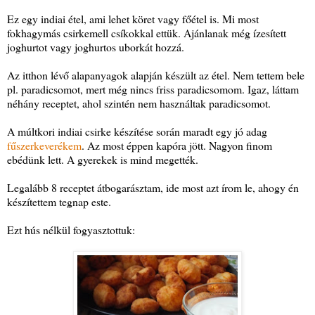
Ez egy indiai étel, ami lehet köret vagy főétel is. Mi most
fokhagymás csirkemell csíkokkal ettük. Ajánlanak még ízesített
joghurtot vagy joghurtos uborkát hozzá.
Az itthon lévő alapanyagok alapján készült az étel. Nem tettem bele
pl. paradicsomot, mert még nincs friss paradicsomom. Igaz, láttam
néhány receptet, ahol szintén nem használtak paradicsomot.
A múltkori indiai csirke készítése során maradt egy jó adag
fűszerkeverékem
. Az most éppen kapóra jött. Nagyon finom
ebédünk lett. A gyerekek is mind megették.
Legalább 8 receptet átbogarásztam, ide most azt írom le, ahogy én
készítettem tegnap este.
Ezt hús nélkül fogyasztottuk: