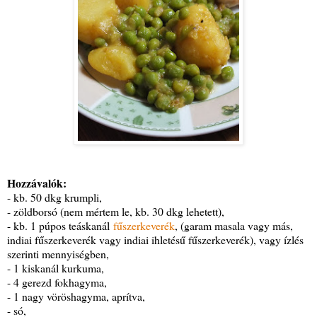
Hozzávalók:
- kb. 50 dkg krumpli,
- zöldborsó (nem mértem le, kb. 30 dkg lehetett),
- kb. 1 púpos teáskanál
fűszerkeverék
, (garam masala vagy más,
indiai fűszerkeverék vagy indiai ihletésű fűszerkeverék), vagy ízlés
szerinti mennyiségben,
- 1 kiskanál kurkuma,
- 4 gerezd fokhagyma,
- 1 nagy vöröshagyma, aprítva,
- só,