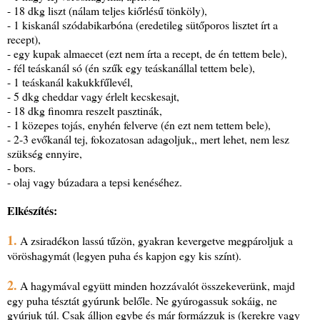
- 18 dkg liszt (nálam teljes kiőrlésű tönköly),
- 1 kiskanál szódabikarbóna (eredetileg sütőporos lisztet írt a
recept),
- egy kupak almaecet (ezt nem írta a recept, de én tettem bele),
- fél teáskanál só (én szűk egy teáskanállal tettem bele),
- 1 teáskanál kakukkfűlevél,
- 5 dkg cheddar vagy érlelt kecskesajt,
- 18 dkg finomra reszelt pasztinák,
- 1 közepes tojás, enyhén felverve (én ezt nem tettem bele),
- 2-3 evőkanál tej, fokozatosan adagoljuk,, mert lehet, nem lesz
szükség ennyire,
- bors.
- olaj vagy búzadara a tepsi kenéséhez.
Elkészítés:
1.
A zsiradékon lassú tűzön, gyakran kevergetve megpároljuk a
vöröshagymát (legyen puha és kapjon egy kis színt).
2.
A hagymával együtt minden hozzávalót összekeverünk, majd
egy puha tésztát gyúrunk belőle. Ne gyúrogassuk sokáig, ne
gyúrjuk túl. Csak álljon egybe és már formázzuk is (kerekre vagy