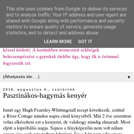
This site uses cookies from Google to deliver its services
Ízőrző
and to analyze traffic. Your IP address and user-agent are
shared with Google along with performance and security
metrics to ensure quality of service, generate usage
Kisgyerekes család kipróbált, többnyire egészséges ételeket
statistics, and to detect and address abuse.
bemutató receptjei a mindennapokra (mert a papírfecniket folyton
LEARN MORE
GOT IT
elhagyom) és gyerekeimnek ajándékba (mint régen, csak ez nem
kézzel íródott). A kertünkben termesztett zöldségek
belecsempészése a gyerekek ételébe úgy, hogy ők is örömmel
fogyasszák azt.
▼
2016. augusztus 4., csütörtök
Pasztinákos-hagymás kenyér
Ismét egy Hugh Fearnley-Whittingstall recept következik, ezúttal
a River Cottage minden napra című könyvéből. Már 2 éve szerettem
volna elkészíteni ezt a kenyeret, de valahogy mindig elmaradt. Most
eljött a kipróbálás napja. Sajnos a fényképezőm nem volt nálam
aznap, így csak este tudtam lefotózni. Így a kép nem adja vissza,