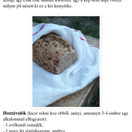
milyen jól nézett ki ez a kis kenyérke.
Hozzávalók
(kicsi vekni lesz ebből, annyi, amennyit 3-4 ember egy
alkalommal elfogyaszt):
- 1 evőkanál zsiradék,
- 1 nagy fej vöröshagyma, aprítva,