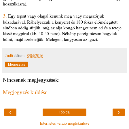
hosszúkásra).
3.
Egy tepsit vagy olajjal kenünk meg vagy megszórjuk
búzadarával. Ráhelyezzük a kenyeret és 180 fokra előmelegített
sütőben addig sütjük, míg az alja kongó hangot nem ad és a teteje
kissé megpirul (kb. 40-45 perc). Néhány percig rácson hagyjuk
hűlni, majd szeleteljük. Melegen, langyosan az igazi.
Judit
dátum:
8/04/2016
Megosztás
Nincsenek megjegyzések:
Megjegyzés küldése
‹
›
Főoldal
Internetes verzió megtekintése