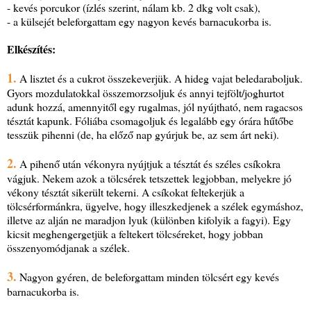
- kevés porcukor (ízlés szerint, nálam kb. 2 dkg volt csak),
- a külsejét beleforgattam egy nagyon kevés barnacukorba is.
Elkészítés:
1.
A lisztet és a cukrot összekeverjük. A hideg vajat beledaraboljuk.
Gyors mozdulatokkal összemorzsoljuk és annyi tejfölt/joghurtot
adunk hozzá, amennyitől egy rugalmas, jól nyújtható, nem ragacsos
tésztát kapunk. Fóliába csomagoljuk és legalább egy órára hűtőbe
tesszük pihenni (de, ha előző nap gyúrjuk be, az sem árt neki).
2.
A pihenő után vékonyra nyújtjuk a tésztát és széles csíkokra
vágjuk. Nekem azok a tölcsérek tetszettek legjobban, melyekre jó
vékony tésztát sikerült tekerni. A csíkokat feltekerjük a
tölcsérformánkra, ügyelve, hogy illeszkedjenek a szélek egymáshoz,
illetve az alján ne maradjon lyuk (különben kifolyik a fagyi). Egy
kicsit meghengergetjük a feltekert tölcséreket, hogy jobban
összenyomódjanak a szélek.
3.
Nagyon gyéren, de beleforgattam minden tölcsért egy kevés
barnacukorba is.