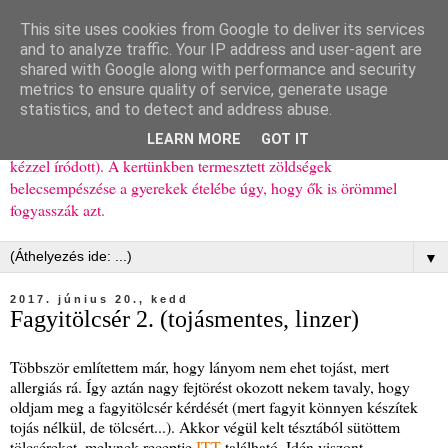
This site uses cookies from Google to deliver its services
Ízőrző
and to analyze traffic. Your IP address and user-agent are
shared with Google along with performance and security
metrics to ensure quality of service, generate usage
Kisgyerekes család kipróbált, többnyire egészséges ételeket
statistics, and to detect and address abuse.
bemutató receptjei a mindennapokra (mert a papírfecniket folyton
LEARN MORE
GOT IT
elhagyom) és gyerekeimnek ajándékba (mint régen, csak ez nem
kézzel íródott). A kertünkben termesztett zöldségek
belecsempészése a gyerekek ételébe úgy, hogy ők is örömmel
fogyasszák azt.
▼
2017. június 20., kedd
Fagyitölcsér 2. (tojásmentes, linzer)
Többször említettem már, hogy lányom nem ehet tojást, mert
allergiás rá. Így aztán nagy fejtörést okozott nekem tavaly, hogy
oldjam meg a fagyitölcsér kérdését (mert fagyit könnyen készítek
tojás nélkül, de tölcsért...). Akkor végül kelt tésztából sütöttem
tölcséreket, melynek receptje
ITT
található. Idén viszont