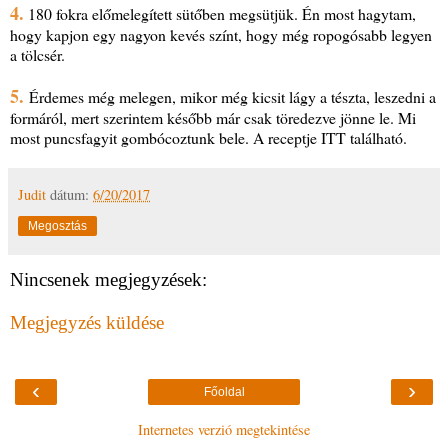
4.
180 fokra előmelegített sütőben megsütjük. Én most hagytam,
hogy kapjon egy nagyon kevés színt, hogy még ropogósabb legyen
a tölcsér.
5.
Érdemes még melegen, mikor még kicsit lágy a tészta, leszedni a
formáról, mert szerintem később már csak töredezve jönne le. Mi
most puncsfagyit gombócoztunk bele. A receptje ITT található.
Judit
dátum:
6/20/2017
Megosztás
Nincsenek megjegyzések:
Megjegyzés küldése
‹
›
Főoldal
Internetes verzió megtekintése