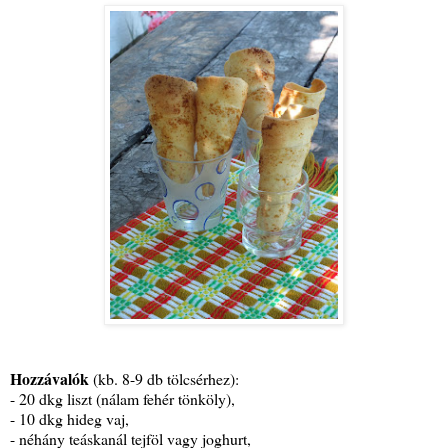
Hozzávalók
(kb. 8-9 db tölcsérhez):
- 20 dkg liszt (nálam fehér tönköly),
- 10 dkg hideg vaj,
- néhány teáskanál tejföl vagy joghurt,