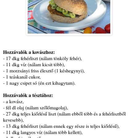
Hozzávalók a kovászhoz:
- 17 dkg fehérliszt (nálam tönköly fehér),
- 11 dkg víz (nálam kicsit több),
- 1 morzsányi friss élesztő (1 késhegynyi),
- 1 teáskanál cukor,
- 1 nagy csipet só (én ezt kihagytam).
Hozzávalók a tésztához:
- a kovász,
- fél dl olaj (nálam szőlőmagolaj),
- 27 dkg teljes kiőrlésű liszt (nálam ebből több és a fehérlisztből
kevesebb),
- 13 dkg fehérliszt (nálam ennek egy része is teljes kiőrlésű),
- 11 dkg langyos víz (nálam több kellett),