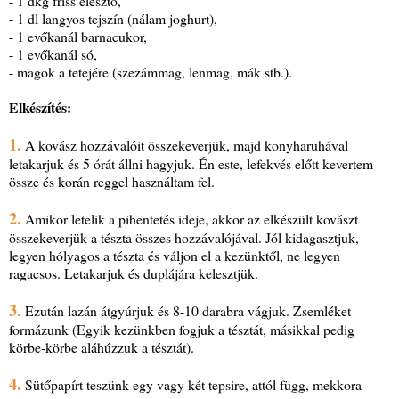
- 1 dkg friss élesztő,
- 1 dl langyos tejszín (nálam joghurt),
- 1 evőkanál barnacukor,
- 1 evőkanál só,
- magok a tetejére (szezámmag, lenmag, mák stb.).
Elkészítés:
1.
A kovász hozzávalóit összekeverjük, majd konyharuhával
letakarjuk és 5 órát állni hagyjuk. Én este, lefekvés előtt kevertem
össze és korán reggel használtam fel.
2.
Amikor letelik a pihentetés ideje, akkor az elkészült kovászt
összekeverjük a tészta összes hozzávalójával. Jól kidagasztjuk,
legyen hólyagos a tészta és váljon el a kezünktől, ne legyen
ragacsos. Letakarjuk és duplájára kelesztjük.
3.
Ezután lazán átgyúrjuk és 8-10 darabra vágjuk. Zsemléket
formázunk (Egyik kezünkben fogjuk a tésztát, másikkal pedig
körbe-körbe aláhúzzuk a tésztát).
4.
Sütőpapírt teszünk egy vagy két tepsire, attól függ, mekkora