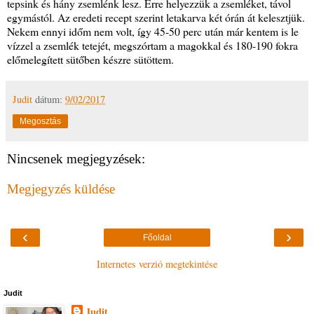
tepsink és hány zsemlénk lesz. Erre helyezzük a zsemléket, távol
egymástól. Az eredeti recept szerint letakarva két órán át kelesztjük.
Nekem ennyi időm nem volt, így 45-50 perc után már kentem is le
vízzel a zsemlék tetejét, megszórtam a magokkal és 180-190 fokra
előmelegített sütőben készre sütöttem.
Judit
dátum:
9/02/2017
Megosztás
Nincsenek megjegyzések:
Megjegyzés küldése
‹
›
Főoldal
Internetes verzió megtekintése
Judit
Judit