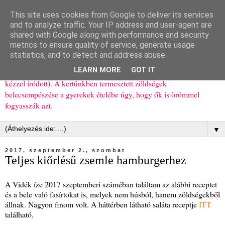
This site uses cookies from Google to deliver its services
Ízőrző
and to analyze traffic. Your IP address and user-agent are
shared with Google along with performance and security
metrics to ensure quality of service, generate usage
Kisgyerekes család kipróbált, többnyire egészséges ételeket
statistics, and to detect and address abuse.
bemutató receptjei a mindennapokra (mert a papírfecniket folyton
LEARN MORE
GOT IT
elhagyom) és gyerekeimnek ajándékba (mint régen, csak ez nem
kézzel íródott). A kertünkben termesztett zöldségek
belecsempészése a gyerekek ételébe úgy, hogy ők is örömmel
fogyasszák azt.
▼
2017. szeptember 2., szombat
Teljes kiőrlésű zsemle hamburgerhez
A Vidék íze 2017 szeptemberi száméban találtam az alábbi receptet
és a bele való fasírtokat is, melyek nem húsból, hanem zöldségekből
állnak. Nagyon finom volt. A háttérben látható saláta receptje
ITT
található.