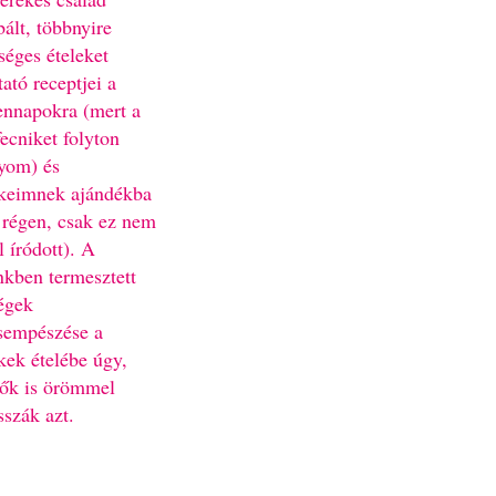
bált, többnyire
séges ételeket
ató receptjei a
nnapokra (mert a
fecniket folyton
yom) és
keimnek ajándékba
 régen, csak ez nem
l íródott). A
nkben termesztett
égek
sempészése a
kek ételébe úgy,
ők is örömmel
sszák azt.