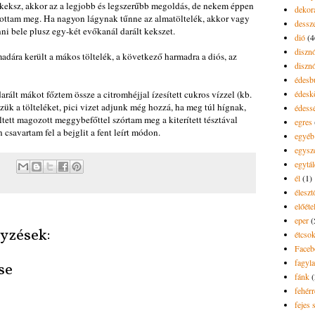
 keksz, akkor az a legjobb és legszerűbb megoldás, de nekem éppen
dekor
ldottam meg. Ha nagyon lágynak tűnne az almatöltelék, akkor vagy
dessze
nni bele plusz egy-két evőkanál darált kekszet.
dió
(4
diszn
adára került a mákos töltelék, a következő harmadra a diós, az
diszn
édesb
ált mákot főztem össze a citromhéjjal ízesített cukros vízzel (kb.
édes
zzük a tölteléket, pici vizet adjunk még hozzá, ha meg túl hígnak,
édess
tett magozott meggybefőttel szórtam meg a kiterített tésztával
egres
csavartam fel a bejglit a fent leírt módon.
egyéb
egysz
egytál
él
(1)
élesz
előéte
eper
(
yzések:
étcsok
Faceb
fagyla
se
fánk
(
fehér
fejes 