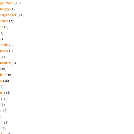
t gyümölcs
(10)
t meggy
(1)
 sárgabarack
(1)
 szilva
(2)
dó
(2)
13)
(1)
onyha
(2)
amecet
(1)
(1)
rizsliszt
(2)
(10)
likom
(6)
és
(38)
12)
lma
(15)
(1)
(1)
cs
(2)
)
oli
(8)
r
(6)