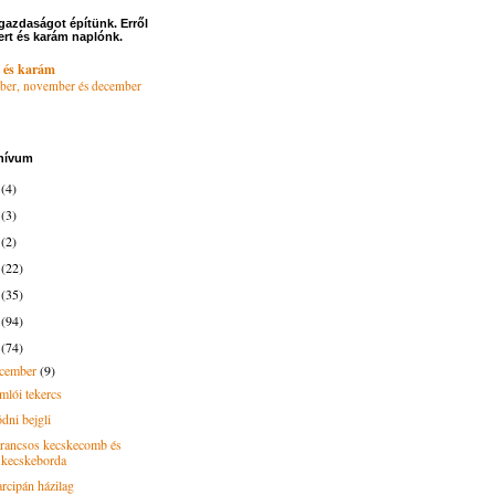
gazdaságot építünk. Erről
ert és karám naplónk.
 és karám
ber, november és december
hívum
6
(4)
4
(3)
3
(2)
2
(22)
1
(35)
0
(94)
9
(74)
ecember
(9)
mlói tekercs
dni bejgli
rancsos kecskecomb és
kecskeborda
rcipán házilag