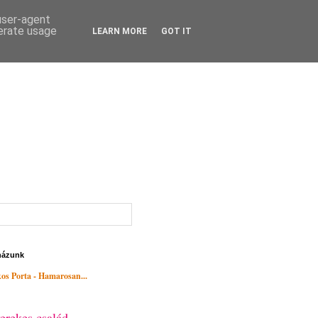
 user-agent
nerate usage
LEARN MORE
GOT IT
házunk
os Porta - Hamarosan...
erekes család