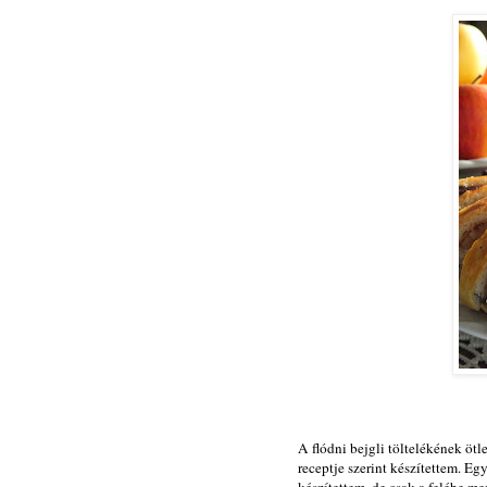
A flódni bejgli töltelékének ötl
receptje szerint készítettem. Egy