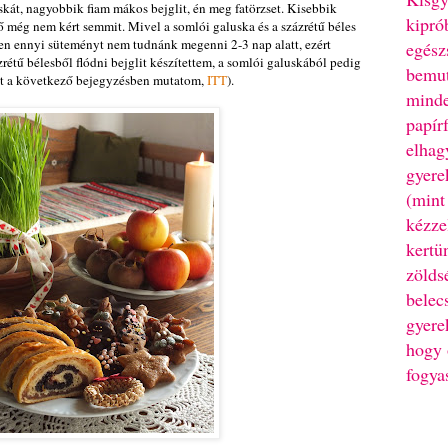
skát, nagyobbik fiam mákos bejglit, én meg fatörzset. Kisebbik
kipró
 ő még nem kért semmit. Mivel a somlói galuska és a százrétű béles
en ennyi süteményt nem tudnánk megenni 2-3 nap alatt, ezért
egész
rétű bélesből flódni bejglit készítettem, a somlói galuskából pedig
bemut
jét a következő bejegyzésben mutatom,
ITT
).
minde
papír
elhag
gyere
(mint
kézze
kertü
zölds
belec
gyere
hogy 
fogya