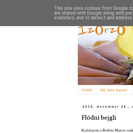
This site uses cookies from Google to 
are shared with Google along with per
statistics, and to detect and address
Ízőrző
Főoldal
Mit, miért, hogyan?
2019. december 26., 
Flódni bejgli
Kislányom a Borbás Marcsi szak