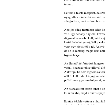
készítettem, de csak a felébe m
tettem.
Leírom a tészta receptjét, de s
nyugodtan mindenki aszerint, am
a legjobban, mert otthon is azt
eljes adag tésztához
A t
tehát ke
volt, így néhány dkg-mal kevese
dkg-mal kevesebb kell, mint vaj
cuk
került bele helyette), 5 dkg
tej
vagy egy kicsit több
. Annyi 
de ne is kemény, mégis liszt né
tojásfehérje
.
Az élesztőt felfuttatjuk langyos
vajjal, hozzáadjuk a villával elő
Akkor jó, ha nem ragacsos a tés
nélkül kell tudni kinyújtani a t
próbáljunk gyorsan dolgozni, ne
Az összeállított tészta tehát a 
kukazsákba, majd a hűvös spájzb
Ezután kétfelé vettem a tésztát.