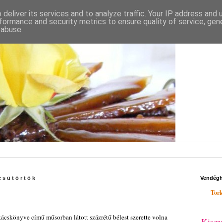
deliver its services and to analyze traffic. Your IP address and
formance and security metrics to ensure quality of service, ge
 abuse.
csütörtök
Vendég
Tork
ácskönyve című műsorban látott százrétű bélest szerette volna
Kisgy