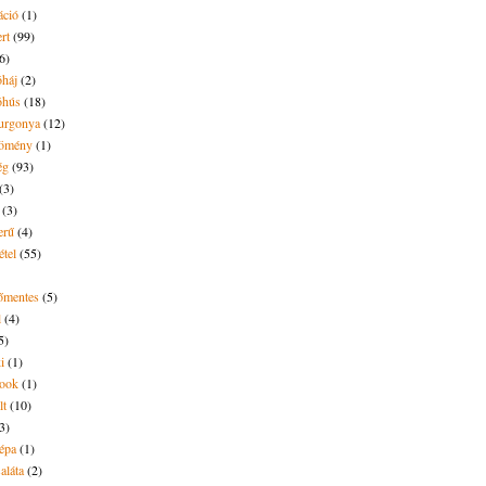
áció
(1)
rt
(99)
6)
óháj
(2)
óhús
(18)
urgonya
(12)
kömény
(1)
ég
(93)
(3)
(3)
erű
(4)
étel
(55)
tőmentes
(5)
l
(4)
5)
i
(1)
ook
(1)
lt
(10)
3)
répa
(1)
saláta
(2)