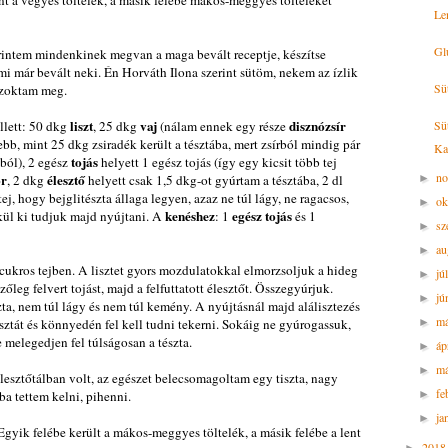
ent a vegyes töltelék, a másik felébe mákos-meggyes tölteléket
Le
Gl
zerintem mindenkinek megvan a maga bevált receptje, készítse
i már bevált neki. Én Horváth Ilona szerint sütöm, nekem az ízlik
Sü
 szoktam meg.
liszt
vaj
disznózsír
llett: 50 dkg
, 25 dkg
(nálam ennek egy része
Sü
bb, mint 25 dkg zsiradék került a tésztába, mert zsírból mindig pár
Ka
tojás
ból), 2 egész
helyett 1 egész tojás (így egy kicsit több tej
n
or
élesztő
, 2 dkg
helyett csak 1,5 dkg-ot gyúrtam a tésztába, 2 dl
►
tej, hogy bejglitészta állaga legyen, azaz ne túl lágy, ne ragacsos,
ok
►
kenéshez
egész tojás
lkül ki tudjuk majd nyújtani. A
: 1
és 1
sz
►
au
►
 cukros tejben. A lisztet gyors mozdulatokkal elmorzsoljuk a hideg
jú
►
zőleg felvert tojást, majd a felfuttatott élesztőt. Összegyúrjuk.
jú
►
zta, nem túl lágy és nem túl kemény. A nyújtásnál majd alálisztezés
m
észtát és könnyedén fel kell tudni tekerni. Sokáig ne gyúrogassuk,
►
 melegedjen fel túlságosan a tészta.
áp
►
má
►
kelesztőtálban volt, az egészet belecsomagoltam egy tiszta, nagy
fe
a tettem kelni, pihenni.
►
ja
►
 Egyik felébe került a mákos-meggyes töltelék, a másik felébe a lent
201