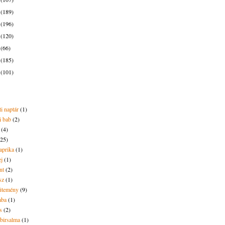
7
(189)
6
(196)
5
(120)
4
(66)
3
(185)
2
(101)
i naptár
(1)
i bab
(2)
(4)
(25)
aprika
(1)
ej
(1)
nt
(2)
sz
(1)
ütemény
(9)
aba
(1)
s
(2)
 birsalma
(1)