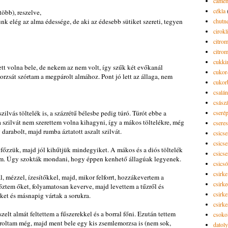
camem
cékla
több), reszelve,
ünk elég az alma édessége, de aki az édesebb sütiket szereti, tegyen
chutn
cirokl
citro
citro
cukki
lett volna bele, de nekem az nem volt, így szűk két evőkanál
cukor-
rzsát szórtam a megpárolt almához. Pont jó lett az állaga, nem
cukor
csalán
csász
zilvás töltelék is, a százrétű bélesbe pedig túró. Túrót ebbe a
cseré
a szilvát nem szerettem volna kihagyni, így a mákos töltelékre, még
csere
 darabolt, majd rumba áztatott aszalt szilvát.
csicse
csicse
őzzük, majd jól kihűtjük mindegyiket. A mákos és a diós töltelék
csicse
 sem. Úgy szokták mondani, hogy éppen kenhető állagúak legyenek.
csics
csirke
, mézzel, ízesítőkkel, majd, mikor felforrt, hozzákevertem a
csirk
főztem őket, folyamatosan keverve, majd levettem a tűzről és
csirke
ket és másnapig vártak a sorukra.
csirk
zelt almát feltettem a fűszerekkel és a borral főni. Ezután tettem
csoko
pároltam még, majd ment bele egy kis zsemlemorzsa is (nem sok,
datol