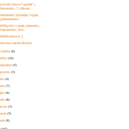
ncsesült (lencse"vagdalt"),
húsmentes, 2 változat
uténmentes pizzaalap (vegán,
gluténmentes)
tőtökgolyó (vegán, tejmentes,
tojásmentes, liszt...
tőtökkrémleves 2.
rácsonyi narancskenyér
ovember
(6)
tóber
(10)
eptember
(5)
gusztus
(3)
lius
(4)
nius
(7)
ájus
(6)
rilis
(8)
rcius
(3)
bruár
(5)
nuár
(8)
8
(107)