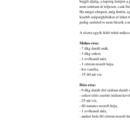
bejgli aljáig, a tepsiig leérjen 
nem szúrtam át teljesen, csak be
Ha mégis elreped, még forrón, e
kisebb szépséghibákat el lehet t
pedig szeletelve nem látszik a re
A tészta egyik felét tehát mákos 
Mákos rész:
- 7 dkg darált mák,
- 3 dkg cukor,
- 1 evőkanál méz,
- 1 citrom reszelt héja,
- kis vanília,
- 35-40 ml víz.
Diós rész:
- 9 dkg darált dió (nálam darált
- cukor ízlés szerint (nálam kevé
- 25 ml víz,
- fél narancs reszelt héja,
- 1 evőkanál méz,
- mehet bele fél citrom reszelt hé