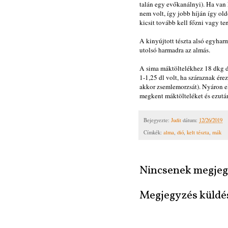
talán egy evőkanálnyi). Ha van
nem volt, így jobb híján így o
kicsit tovább kell főzni vagy te
A kinyújtott tészta alsó egyharm
utolsó harmadra az almás.
A sima máktöltelékhez 18 dkg dar
1-1,25 dl volt, ha száraznak ére
akkor zsemlemorzsát). Nyáron el
megkent máktölteléket és ezután 
Bejegyezte:
Judit
dátum:
12/26/2019
Címkék:
alma
,
dió
,
kelt tészta
,
mák
Nincsenek megjeg
Megjegyzés küldé