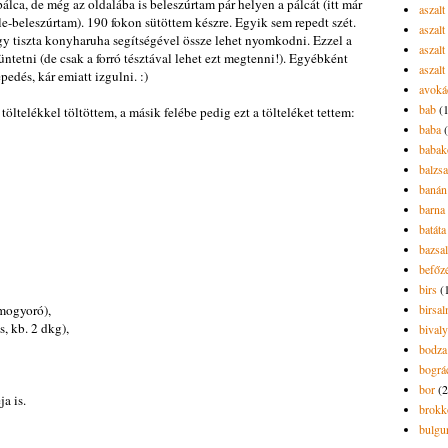
a pálca, de még az oldalába is beleszúrtam pár helyen a pálcát (itt már
aszal
le-beleszúrtam). 190 fokon sütöttem készre. Egyik sem repedt szét.
aszal
gy tiszta konyharuha segítségével össze lehet nyomkodni. Ezzel a
aszalt
üntetni (de csak a forró tésztával lehet ezt megtenni!). Egyébként
aszalt
pedés, kár emiatt izgulni. :)
avoká
bab
(
töltelékkel töltöttem, a másik felébe pedig ezt a tölteléket tettem:
baba
babak
balzs
banán
barna 
batáta
bazsa
befőz
birs
(
 mogyoró),
birsa
s, kb. 2 dkg),
bivaly
bodza
bográ
bor
(2
ja is.
brokk
bulgu