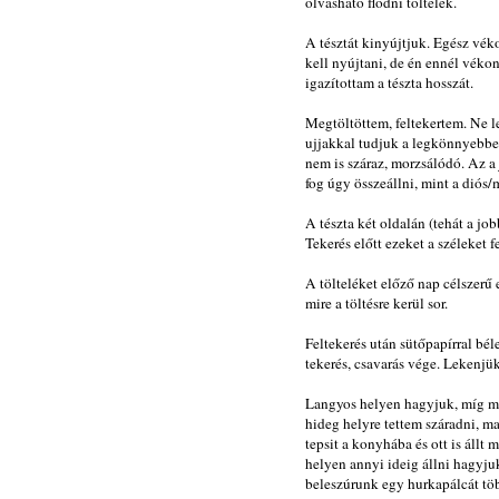
olvasható flódni töltelék.
A tésztát kinyújtjuk. Egész véko
kell nyújtani, de én ennél véko
igazítottam a tészta hosszát.
Megtöltöttem, feltekertem. Ne le
ujjakkal tudjuk a legkönnyebben 
nem is száraz, morzsálódó. Az a
fog úgy összeállni, mint a diós/
A tészta két oldalán (tehát a jo
Tekerés előtt ezeket a széleket fe
A tölteléket előző nap célszerű 
mire a töltésre kerül sor.
Feltekerés után sütőpapírral bél
tekerés, csavarás vége. Lekenjük 
Langyos helyen hagyjuk, míg meg
hideg helyre tettem száradni, m
tepsit a konyhába és ott is állt
helyen annyi ideig állni hagyjuk
beleszúrunk egy hurkapálcát töb