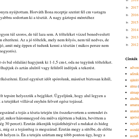
►
201
►
nyra nyújtottam. Horváth Ilona receptje szerint fél cm vastagra
201
►
nyabbra sodortam ki a tésztát. A nagy gáztepsi méretéhez
201
►
201
►
gyen túl szoros, de túl laza sem. A tölteléket vízzel benedvesített
201
►
elteríteni. Az a jó töltelék, mely nem folyós, nem túl nedves, de
201
 jó, amit még éppen el tudunk kenni a tésztán ( mákos persze nem
►
mogyorós).
Címkék
bb és bal oldalán) hagyjunk ki 1-1,5 cm-t, oda ne tegyünk tölteléket.
lhajtjuk és aztán alulról vagy felülről indítjuk a tekerést.
advent
adzuk
elkészíteni. Ezzel egyrészt időt spórolunk, másrészt biztosan kihűl,
ajánló
alma
almap
elt tepsire helyezzük a bejgliket. Ügyeljünk, hogy alul legyen a
aludtt
a tetejüket villával enyhén felvert egész tojással.
amara
ananá
szárad a tojás a tészta tetején (én összekevertem a sorrendet és
aprós
ajd, mikor háromnegyed óra múlva rájöttem a bakira, bevittem a
 még 30 percet). Ezután átkenjük tojásfehérjével a rudakat és hideg
aquaf
, míg ez a tojásréteg is megszárad. Ezután megy a sütőbe, de előtte
aszalá
b helyen is. Én a tetején szúrtam meg több ponton úgy, hogy a
aszalt