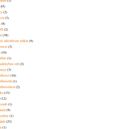
bert
(1)
(45)
ey
(2)
iszt
(3)
m
(8)
mfű
(2)
ni
(38)
és édesítőszer nélkül
(9)
borsó
(3)
(10)
árhús
(1)
pedényben sült
(2)
sznye
(3)
riborsó
(16)
riborsólé
(1)
riborsóliszt
(2)
óka
(13)
(12)
ecomb
(1)
mell
(9)
eszárny
(1)
ládé
(23)
ya
(1)