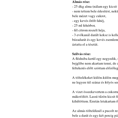
Almás rész:
- 25 dkg alma (nálam egy kicsit 
- nem tettem bele édesítést, nek
bele mézet vagy cukrot,
- egy kevés őrölt fahéj,
- 25 ml fehérbor,
- fél citrom reszelt héja,
- 3 evőkanál darált keksz is kel
búzadarát és egy kevés zsemlemo
áztatta el a tésztát.
Szilvás rész:
A flódniba kerül egy negyedik, s
bejglibe nem akartam tenni, de 
feltekerés előtt szórtam előzőleg
A töltelékeket külön-külön megf
ne legyen túl száraz és folyós
A vizet összekevertem a cukorral
mákot/diót. Lassú tűzön kicsit 
kihűtöttem. Ezután letakartam ő
Az almás tölteléknél a pucolt res
bele a darát és egy-két percig 