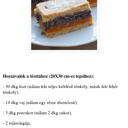
Hozzávalók a tésztához (20X30 cm-es tepsihez):
- 30 dkg liszt (nálam fele teljes kiőrlésű tönköly, másik fele fehér
tönköly),
- 14 dkg vaj (nálam egy része disznózsír),
- 3 dkg porcukor (nálam 2 dkg cukor),
- 2 tojássárgája,