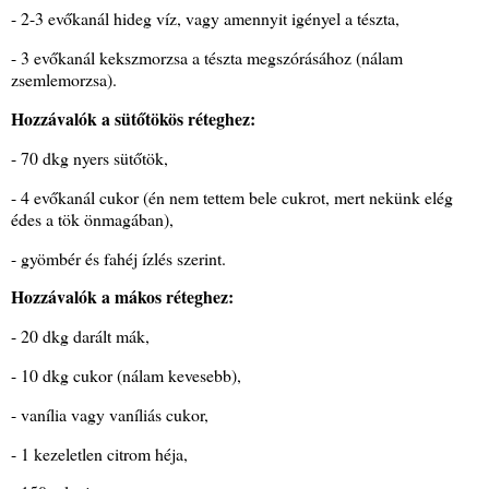
- 2-3 evőkanál hideg víz, vagy amennyit igényel a tészta,
- 3 evőkanál kekszmorzsa a tészta megszórásához (nálam
zsemlemorzsa).
Hozzávalók a sütőtökös réteghez:
- 70 dkg nyers sütőtök,
- 4 evőkanál cukor (én nem tettem bele cukrot, mert nekünk elég
édes a tök önmagában),
- gyömbér és fahéj ízlés szerint.
Hozzávalók a mákos réteghez:
- 20 dkg darált mák,
- 10 dkg cukor (nálam kevesebb),
- vanília vagy vaníliás cukor,
- 1 kezeletlen citrom héja,