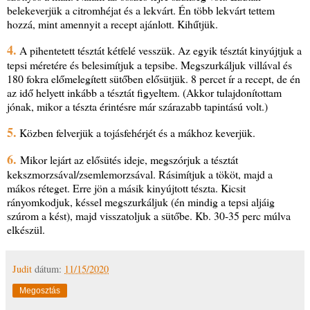
belekeverjük a citromhéjat és a lekvárt. Én több lekvárt tettem
hozzá, mint amennyit a recept ajánlott. Kihűtjük.
4.
A pihentetett tésztát kétfelé vesszük. Az egyik tésztát kinyújtjuk a
tepsi méretére és belesimítjuk a tepsibe. Megszurkáljuk villával és
180 fokra előmelegített sütőben elősütjük. 8 percet ír a recept, de én
az idő helyett inkább a tésztát figyeltem. (Akkor tulajdonítottam
jónak, mikor a tészta érintésre már szárazabb tapintású volt.)
5.
Közben felverjük a tojásfehérjét és a mákhoz keverjük.
6.
Mikor lejárt az elősütés ideje, megszórjuk a tésztát
kekszmorzsával/zsemlemorzsával. Rásimítjuk a tököt, majd a
mákos réteget. Erre jön a másik kinyújtott tészta. Kicsit
rányomkodjuk, késsel megszurkáljuk (én mindig a tepsi aljáig
szúrom a kést), majd visszatoljuk a sütőbe. Kb. 30-35 perc múlva
elkészül.
Judit
dátum:
11/15/2020
Megosztás