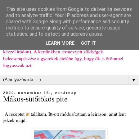
This site uses cookies from Google to deliver its services
Ízőrző
and to analyze traffic. Your IP address and user-agent are
shared with Google along with performance and security
metrics to ensure quality of service, generate usage
Kisgyerekes család kipróbált, többnyire egészséges ételeket
statistics, and to detect and address abuse.
bemutató receptjei a mindennapokra (mert a papírfecniket folyton
LEARN MORE
GOT IT
elhagyom) és gyerekeimnek ajándékba (mint régen, csak ez nem
kézzel íródott). A kertünkben termesztett zöldségek
belecsempészése a gyerekek ételébe úgy, hogy ők is örömmel
fogyasszák azt.
▼
2020. november 15., vasárnap
Mákos-sütőtökös pite
A receptet
itt
találtam. Itt-ott módosítottam a leíráson, amit lent
jelzek majd.