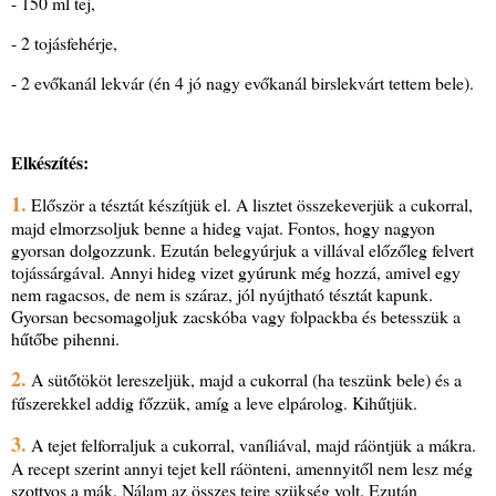
- 150 ml tej,
- 2 tojásfehérje,
- 2 evőkanál lekvár (én 4 jó nagy evőkanál birslekvárt tettem bele).
Elkészítés:
1.
Először a tésztát készítjük el. A lisztet összekeverjük a cukorral,
majd elmorzsoljuk benne a hideg vajat. Fontos, hogy nagyon
gyorsan dolgozzunk. Ezután belegyúrjuk a villával előzőleg felvert
tojássárgával. Annyi hideg vizet gyúrunk még hozzá, amivel egy
nem ragacsos, de nem is száraz, jól nyújtható tésztát kapunk.
Gyorsan becsomagoljuk zacskóba vagy folpackba és betesszük a
hűtőbe pihenni.
2.
A sütőtököt lereszeljük, majd a cukorral (ha teszünk bele) és a
fűszerekkel addig főzzük, amíg a leve elpárolog. Kihűtjük.
3.
A tejet felforraljuk a cukorral, vaníliával, majd ráöntjük a mákra.
A recept szerint annyi tejet kell ráönteni, amennyitől nem lesz még
szottyos a mák. Nálam az összes tejre szükség volt. Ezután