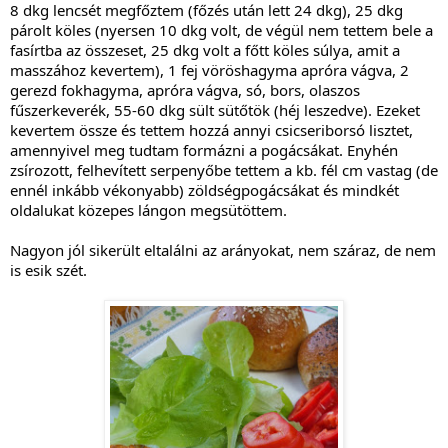
8 dkg lencsét megfőztem (főzés után lett 24 dkg), 25 dkg
párolt köles (nyersen 10 dkg volt, de végül nem tettem bele a
fasírtba az összeset, 25 dkg volt a főtt köles súlya, amit a
masszához kevertem), 1 fej vöröshagyma apróra vágva, 2
gerezd fokhagyma, apróra vágva, só, bors, olaszos
fűszerkeverék, 55-60 dkg sült sütőtök (héj leszedve). Ezeket
kevertem össze és tettem hozzá annyi csicseriborsó lisztet,
amennyivel meg tudtam formázni a pogácsákat. Enyhén
zsírozott, felhevített serpenyőbe tettem a kb. fél cm vastag (de
ennél inkább vékonyabb) zöldségpogácsákat és mindkét
oldalukat közepes lángon megsütöttem.
Nagyon jól sikerült eltalálni az arányokat, nem száraz, de nem
is esik szét.