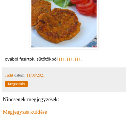
További fasírtok, sütőtökből
ITT
,
ITT
,
ITT
.
Judit
dátum:
11/08/2021
Megosztás
Nincsenek megjegyzések:
Megjegyzés küldése