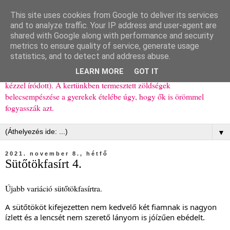
This site uses cookies from Google to deliver its services
Ízőrző
and to analyze traffic. Your IP address and user-agent are
shared with Google along with performance and security
metrics to ensure quality of service, generate usage
Kisgyerekes család kipróbált, többnyire egészséges ételeket
statistics, and to detect and address abuse.
bemutató receptjei a mindennapokra (mert a papírfecniket folyton
LEARN MORE
GOT IT
elhagyom) és gyerekeimnek ajándékba (mint régen, csak ez nem
kézzel íródott). A kertünkben termesztett zöldségek
belecsempészése a gyerekek ételébe úgy, hogy ők is örömmel
fogyasszák azt.
▼
2021. november 8., hétfő
Sütőtökfasírt 4.
Újabb variáció sütőtökfasírtra.
A sütőtököt kifejezetten nem kedvelő két fiamnak is nagyon
ízlett és a lencsét nem szerető lányom is jóízűen ebédelt.