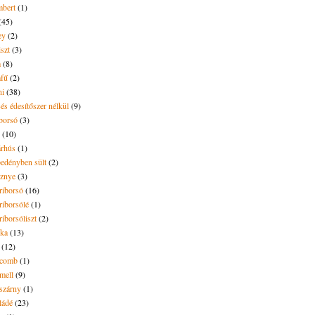
bert
(1)
(45)
ey
(2)
iszt
(3)
m
(8)
mfű
(2)
ni
(38)
és édesítőszer nélkül
(9)
borsó
(3)
(10)
árhús
(1)
pedényben sült
(2)
sznye
(3)
riborsó
(16)
riborsólé
(1)
riborsóliszt
(2)
óka
(13)
(12)
ecomb
(1)
mell
(9)
eszárny
(1)
ládé
(23)