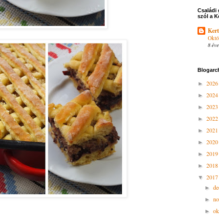
Családi 
szól a K
Kert
Októ
8 éve
Blogarc
202
►
202
►
202
►
202
►
202
►
202
►
201
►
201
►
201
▼
d
►
n
►
ok
►