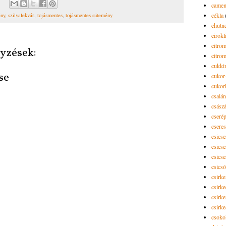
camem
cékla
ény
,
szilvalekvár
,
tojásmentes
,
tojásmentes sütemény
chutn
cirokl
citro
yzések:
citro
cukki
se
cukor-
cukor
csalán
csász
cseré
csere
csicse
csicse
csicse
csics
csirke
csirk
csirke
csirk
csoko