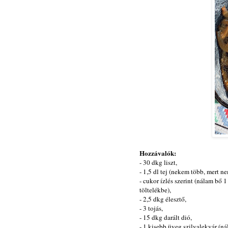
Hozzávalók:
- 30 dkg liszt,
- 1,5 dl tej (nekem több, mert ne
- cukor ízlés szerint (nálam bő 1
töltelékbe),
- 2,5 dkg élesztő,
- 3 tojás,
- 15 dkg darált dió,
- 1 kisebb üveg szilvalekvár (n