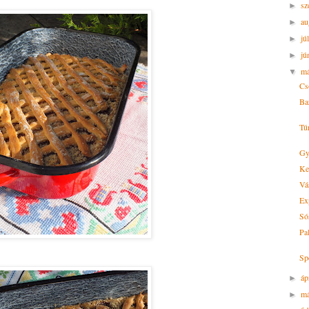
sz
►
au
►
jú
►
jú
►
m
▼
Cs
Ba
Tú
Gy
Ke
Vá
Exp
Só
Pa
Sp
áp
►
má
►