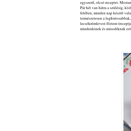
egyszerű, olcsó receptet. Mosta
Pár hét van hátra a szülésig, k
felében, minden nap készül vala
természetesen a legfontosabbak, 
lecsókrémlevest főztem (recept
mindenkinek és másodiknak ezt a