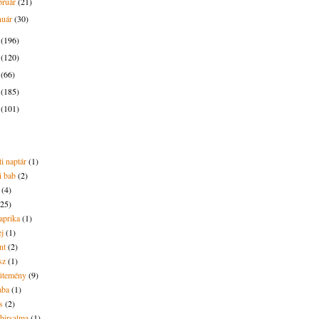
bruár
(21)
nuár
(30)
6
(196)
5
(120)
4
(66)
3
(185)
2
(101)
i naptár
(1)
i bab
(2)
(4)
(25)
aprika
(1)
ej
(1)
nt
(2)
sz
(1)
ütemény
(9)
aba
(1)
s
(2)
 birsalma
(1)