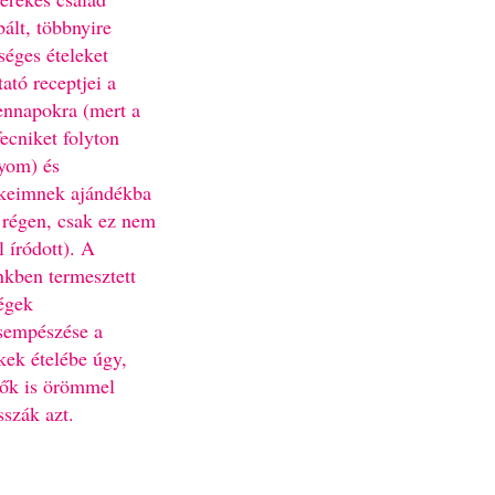
bált, többnyire
séges ételeket
ató receptjei a
nnapokra (mert a
fecniket folyton
yom) és
keimnek ajándékba
 régen, csak ez nem
l íródott). A
nkben termesztett
égek
sempészése a
kek ételébe úgy,
ők is örömmel
sszák azt.