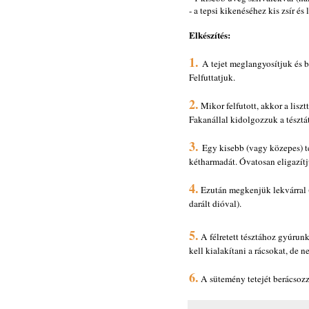
- a tepsi kikenéséhez kis zsír és l
Elkészítés:
1.
A tejet meglangyosítjuk és b
Felfuttatjuk.
2.
Mikor felfutott, akkor a lisztt
Fakanállal kidolgozzuk a tésztát
3.
Egy kisebb (vagy közepes) te
kétharmadát. Óvatosan eligazítj
4.
Ezután megkenjük lekvárral (
darált dióval).
5.
A félretett tésztához gyúrun
kell kialakítani a rácsokat, de 
6.
A sütemény tetejét berácsozz