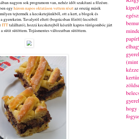
nában nagyon sok programom van, nehéz időt szakítani a főzésre.
kipró
özben egy
három napos oktatáson vettem részt
az ország másik
milyen tejtermék a kecsketejünkből, ott a kert, a blogok és
egész
a gyerekeim. Tavalyról eltett (bográcsban főzött) lecsóból
bemut
je
ITT
található), hozzá kecsketejből készült kapros túrógombóc járt
minde
 sütit sütöttem. Tojásmentes változatban sütöttem.
papír
elhag
gyere
(mint
kézze
kertü
zölds
belec
gyere
hogy 
fogya