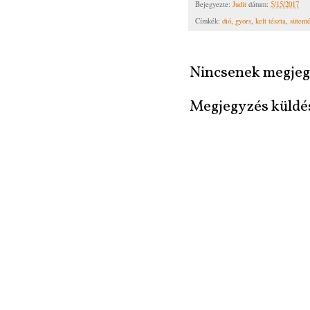
Bejegyezte:
Judit
dátum:
5/15/2017
Címkék:
dió
,
gyors
,
kelt tészta
,
sütem
Nincsenek megjeg
Megjegyzés küldé