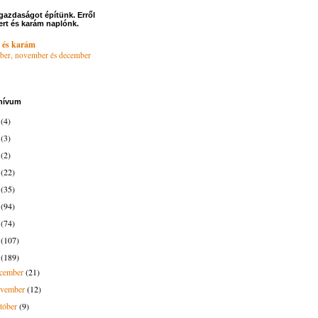
gazdaságot építünk. Erről
ert és karám naplónk.
 és karám
ber, november és december
hívum
6
(4)
4
(3)
3
(2)
2
(22)
1
(35)
0
(94)
9
(74)
8
(107)
7
(189)
ecember
(21)
ovember
(12)
tóber
(9)