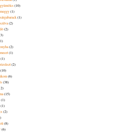
t gyümölcs
(10)
t meggy
(1)
 sárgabarack
(1)
 szilva
(2)
dó
(2)
13)
(1)
onyha
(2)
amecet
(1)
(1)
rizsliszt
(2)
(10)
likom
(6)
és
(38)
12)
lma
(15)
(1)
(1)
cs
(2)
)
oli
(8)
r
(6)