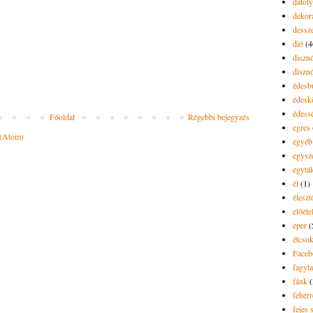
datol
dekor
dessze
dió
(4
diszn
diszn
édesb
édes
édess
Főoldal
Régebbi bejegyzés
egres
 (Atom)
egyéb
egysz
egytál
él
(1)
élesz
előéte
eper
(
étcsok
Faceb
fagyla
fánk
(
fehér
fejes 