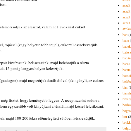
iszt.
aszal
aszal
aszalt
aszalt
elemorzsoljuk az élesztőt, valamint 1 evőkanál cukrot.
avoká
bab
(
baba
el, tojással (vagy helyette több tejjel), cukorral összekeverjük.
babak
.
balzs
banán
psit kizsírozunk, belisztezünk, majd beleöntjük a tészta
barna 
uk. 15 percig langyos helyen kelesztjük.
batáta
bazsa
gazdagon), majd megszórjuk darált dióval (aki igényli, az cukros
befőz
birs
(
birsa
bivaly
k még lisztet, hogy keményebb legyen. A recept szerint sodorva
bodza
nekem egyszerűbb volt kinyújtani a tésztát, majd késsel felcsíkozni.
bográ
bor
(2
uk, majd 180-200 fokra előmelegített sütőben készre sütjük.
brokk
bulgu