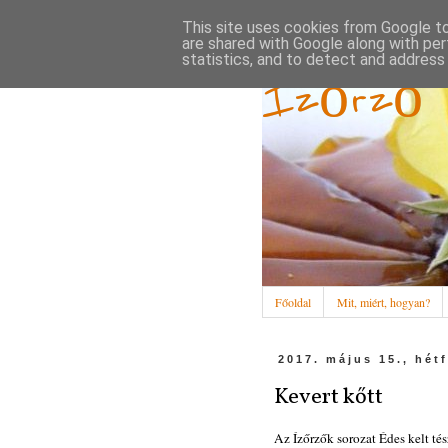
This site uses cookies from Google to 
are shared with Google along with per
statistics, and to detect and address
Ízőrző
Főoldal
Mit, miért, hogyan?
2017. május 15., hét
Kevert kőtt
Az Ízőrzők sorozat Édes kelt té