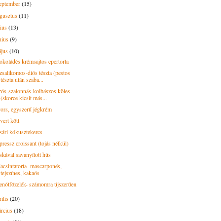
eptember
(15)
gusztus
(11)
lius
(13)
nius
(9)
ájus
(10)
okoládés krémsajtos epertorta
zsalikomos-diós tészta (pestos
tészta után szaba...
rós-szalonnás-kolbászos köles
(skorce kicsit más...
ors, egyszerű jégkrém
vert kőtt
sári kókusztekercs
ressz croissant (tojás nélkül)
skával savanyított hús
lacsintatorta- mascarponés,
tejszínes, kakaós
enótfőzelék- számomra újszerűen
rilis
(20)
rcius
(18)