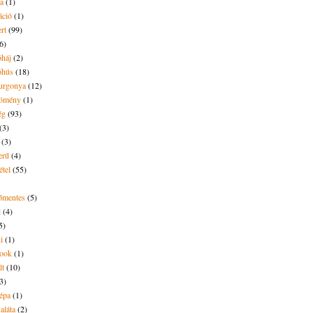
ya
(1)
áció
(1)
rt
(99)
6)
óháj
(2)
óhús
(18)
urgonya
(12)
kömény
(1)
ég
(93)
(3)
(3)
erű
(4)
étel
(55)
tőmentes
(5)
l
(4)
5)
i
(1)
ook
(1)
lt
(10)
3)
répa
(1)
saláta
(2)