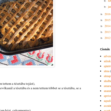
fe
►
ja
►
201
►
201
►
201
►
201
►
201
►
Címkék
advent
adzuk
ajánló
alma
almap
aludtt
m tettem a tésztába tojást),
amara
 evőkanál a tésztába és a nem tettem többet se a tésztába, se a
ananá
aprós
aquaf
aszalá
álam házi, cukormentes),
aszalt