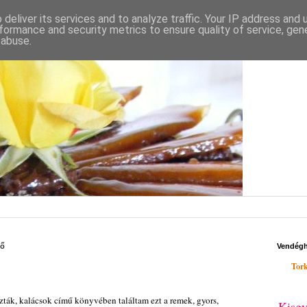
deliver its services and to analyze traffic. Your IP address and
formance and security metrics to ensure quality of service, ge
 abuse.
fő
Vendég
Tork
szták, kalácsok című könyvében találtam ezt a remek, gyors,
Kisgy