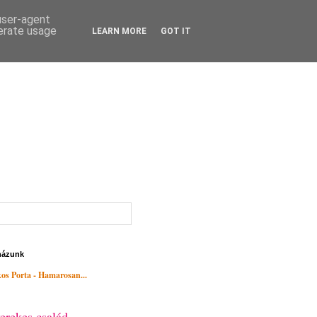
 user-agent
nerate usage
LEARN MORE
GOT IT
házunk
os Porta - Hamarosan...
erekes család