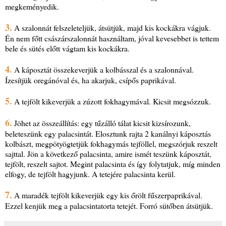
megkeményedik.
3.
A szalonnát felszeleteljük, átsütjük, majd kis kockákra vágjuk.
Én nem főtt császárszalonnát használtam, jóval kevesebbet is tettem
bele és sütés előtt vágtam kis kockákra.
4.
A káposztát összekeverjük a kolbásszal és a szalonnával.
Ízesítjük oregánóval és, ha akarjuk, csípős paprikával.
5.
A tejfölt kikeverjük a zúzott fokhagymával. Kicsit megsózzuk.
6.
Jöhet az összeállítás: egy tűzálló tálat kicsit kizsírozunk,
beleteszünk egy palacsintát. Elosztunk rajta 2 kanálnyi káposztás
kolbászt, megpötyögtetjük fokhagymás tejföllel, megszórjuk reszelt
sajttal. Jön a következő palacsinta, amire ismét teszünk káposztát,
tejfölt, reszelt sajtot. Megint palacsinta és így folytatjuk, míg minden
elfogy, de tejfölt hagyjunk. A tetejére palacsinta kerül.
7.
A maradék tejfölt kikeverjük egy kis őrölt fűszerpaprikával.
Ezzel kenjük meg a palacsintatorta tetejét. Forró sütőben átsütjük.