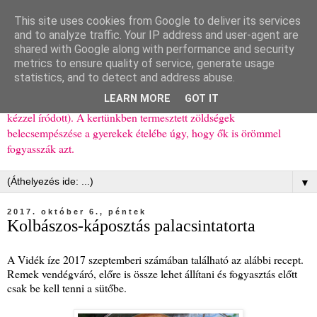
This site uses cookies from Google to deliver its services
Ízőrző
and to analyze traffic. Your IP address and user-agent are
shared with Google along with performance and security
metrics to ensure quality of service, generate usage
Kisgyerekes család kipróbált, többnyire egészséges ételeket
statistics, and to detect and address abuse.
bemutató receptjei a mindennapokra (mert a papírfecniket folyton
LEARN MORE
GOT IT
elhagyom) és gyerekeimnek ajándékba (mint régen, csak ez nem
kézzel íródott). A kertünkben termesztett zöldségek
belecsempészése a gyerekek ételébe úgy, hogy ők is örömmel
fogyasszák azt.
▼
2017. október 6., péntek
Kolbászos-káposztás palacsintatorta
A Vidék íze 2017 szeptemberi számában található az alábbi recept.
Remek vendégváró, előre is össze lehet állítani és fogyasztás előtt
csak be kell tenni a sütőbe.