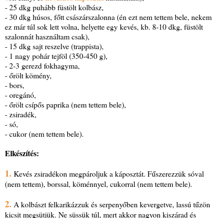
- 25 dkg puhább füstölt kolbász,
- 30 dkg húsos, főtt császárszalonna (én ezt nem tettem bele, nekem
ez már túl sok lett volna, helyette egy kevés, kb. 8-10 dkg, füstölt
szalonnát használtam csak),
- 15 dkg sajt reszelve (trappista),
- 1 nagy pohár tejföl (350-450 g),
- 2-3 gerezd fokhagyma,
- őrölt kömény,
- bors,
- oregánó,
- őrölt csípős paprika (nem tettem bele),
- zsiradék,
- só,
- cukor (nem tettem bele).
Elkészítés:
1.
Kevés zsiradékon megpároljuk a káposztát. Fűszerezzük sóval
(nem tettem), borssal, köménnyel, cukorral (nem tettem bele).
2.
A kolbászt felkarikázzuk és serpenyőben kevergetve, lassú tűzön
kicsit megsütjük. Ne süssük túl, mert akkor nagyon kiszárad és