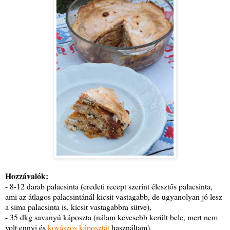
Hozzávalók:
- 8-12 darab palacsinta (eredeti recept szerint élesztős palacsinta,
ami az átlagos palacsintánál kicsit vastagabb, de ugyanolyan jó lesz
a sima palacsinta is, kicsit vastagabbra sütve),
- 35 dkg savanyú káposzta (nálam kevesebb került bele, mert nem
volt ennyi és
kovászos káposztát
használtam),