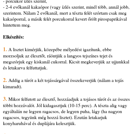
- porcukor ízlés szerint,
- 2-4 evőkanál kakaópor (vagy ízlés szerint, minél több, annál jobb,
szerintem. Nálam 2 evőkanál, mert a tészta felét szórtam csak meg
kakaóporral, a másik felét porcukorral kevert őrölt pirospaprikával
hintettem meg.
Elkészítés:
1.
A lisztet kimérjük, közepébe mélyedést igazítunk, ebbe
morzsoljuk az élesztőt, ráöntjük a langyos tejszínes tejet és
megszórjuk egy kiskanál cukorral. Kicsit megkeverjük az ujjunkkal
és letakarva felfuttatjuk.
2.
Addig a túrót a két tojássárgával összekeverjük (nálam a tojás
kimaradt).
3.
Mikor felfutott az élesztő, hozzáadjuk a tojásos túrót és az összes
többi hozzávalót. Jól kidagasztjuk (10-15 perc). A tészta alig vagy
egyáltalán ne legyen ragacsos, de legyen puha, lágy (ha nagyon
ragacsos, tegyünk még hozzá lisztet). Ezután letakarjuk
konyharuhával és duplájára kelesztjük.