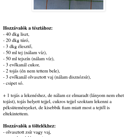
Hozzávalók a tésztához:
- 40 dkg liszt,
- 20 dkg túró,
- 3 dkg élesztő,
- 50 ml tej (nálam víz),
- 50 ml tejszín (nálam víz),
- 3 evőkanál cukor,
- 2 tojás (én nem tettem bele),
- 3 evőkanál olvasztott vaj (nálam disznózsír),
- csipet só.
+ 1 tojás a lekenéshez, de nálam ez elmaradt (lányom nem ehet
tojást), tojás helyett tejjel, cukros tejjel szoktam lekenni a
péksüteményeket, de kisebbik fiam miatt most a tejtől is
eltekintettem.
Hozzávalók a töltelékhez:
- olvasztott zsír vagy vaj,