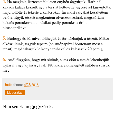
4.
Ha megkelt, lisztezett felületen enyhén átgyúrjuk. Barbinál
kakaós kalács készült, így a tésztát kettévette, egyesével kinyújtotta,
majd töltötte és tekerte a kalácsokat. Én most csigákat készítettem
belőle. Egyik tésztát megkentem olvasztott zsírral, megszórtam
kakaós porcukorral, a másikat pedig porcukros őrölt
pirospaprikával.
5.
Bárhogy és bármivel tölthetjük és formázhatjuk a tésztát. Mikor
elkészültünk, tegyük tepsire (én sütőpapírral borítottam most a
tepsit), majd takarjuk le konyharuhával és kelesszük 20 percig.
6.
Attól függően, hogy mit sütünk, sütés előtt a tetejét lekenhetjük
tojással vagy tojássárgával. 180 fokra előmelegített sütőben süssük
meg.
Judit
dátum:
6/25/2018
Megosztás
Nincsenek megjegyzések: