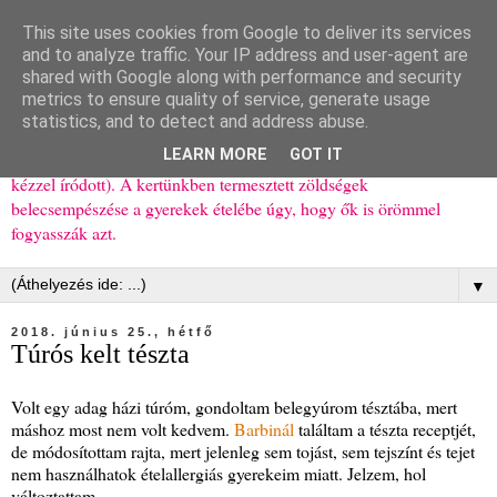
This site uses cookies from Google to deliver its services
Ízőrző
and to analyze traffic. Your IP address and user-agent are
shared with Google along with performance and security
metrics to ensure quality of service, generate usage
Kisgyerekes család kipróbált, többnyire egészséges ételeket
statistics, and to detect and address abuse.
bemutató receptjei a mindennapokra (mert a papírfecniket folyton
LEARN MORE
GOT IT
elhagyom) és gyerekeimnek ajándékba (mint régen, csak ez nem
kézzel íródott). A kertünkben termesztett zöldségek
belecsempészése a gyerekek ételébe úgy, hogy ők is örömmel
fogyasszák azt.
▼
2018. június 25., hétfő
Túrós kelt tészta
Volt egy adag házi túróm, gondoltam belegyúrom tésztába, mert
máshoz most nem volt kedvem.
Barbinál
találtam a tészta receptjét,
de módosítottam rajta, mert jelenleg sem tojást, sem tejszínt és tejet
nem használhatok ételallergiás gyerekeim miatt. Jelzem, hol
változtattam.