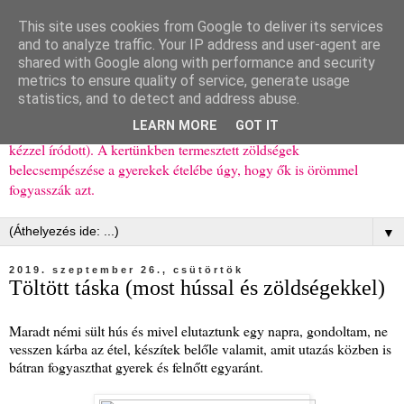
This site uses cookies from Google to deliver its services
Ízőrző
and to analyze traffic. Your IP address and user-agent are
shared with Google along with performance and security
metrics to ensure quality of service, generate usage
Kisgyerekes család kipróbált, többnyire egészséges ételeket
statistics, and to detect and address abuse.
bemutató receptjei a mindennapokra (mert a papírfecniket folyton
LEARN MORE
GOT IT
elhagyom) és gyerekeimnek ajándékba (mint régen, csak ez nem
kézzel íródott). A kertünkben termesztett zöldségek
belecsempészése a gyerekek ételébe úgy, hogy ők is örömmel
fogyasszák azt.
▼
2019. szeptember 26., csütörtök
Töltött táska (most hússal és zöldségekkel)
Maradt némi sült hús és mivel elutaztunk egy napra, gondoltam, ne
vesszen kárba az étel, készítek belőle valamit, amit utazás közben is
bátran fogyaszthat gyerek és felnőtt egyaránt.