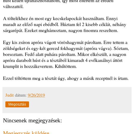
húst kellett újrahasznosítanom, így most eltértem az eredeti
változattól.
A töltelékhez én most egy kecskelapockát használtam. Ennyi
maradt az előző napi ebédből. Húztam fel 2 kisebb céklát, néhány
sárgarépát. Ezeket meghámoztam, nagyon finomra reszeltem.
Egy kis zsíron apróra vágott vöröshagymát pároltam. Erre tettem a
zöldségeket és egy-két gerezd fokhagymát (apróra vágva). Sóztam,
borsoztam. Fedő alatt puhára pároltam. Mikor elkészült, a nagyon
apróra darabolt húst és a tésztából kimaradt 4 evőkanálnyi áttört
krumplit is hozzákevertem. Kihűtöttem.
Ezzel töltöttem meg a tésztát úgy, ahogy a másik receptnél is írtam.
Judit
dátum:
9/26/2019
Megosztás
Nincsenek megjegyzések:
Megjegyzés küldése