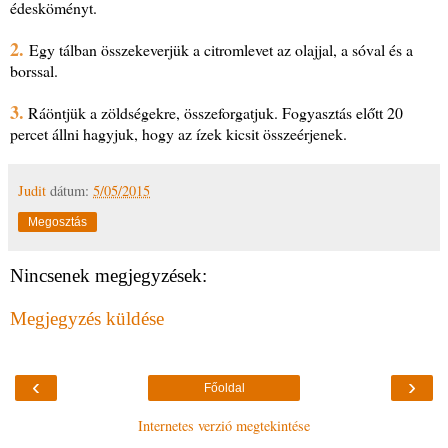
édesköményt.
2.
Egy tálban összekeverjük a citromlevet az olajjal, a sóval és a
borssal.
3.
Ráöntjük a zöldségekre, összeforgatjuk. Fogyasztás előtt 20
percet állni hagyjuk, hogy az ízek kicsit összeérjenek.
Judit
dátum:
5/05/2015
Megosztás
Nincsenek megjegyzések:
Megjegyzés küldése
‹
›
Főoldal
Internetes verzió megtekintése