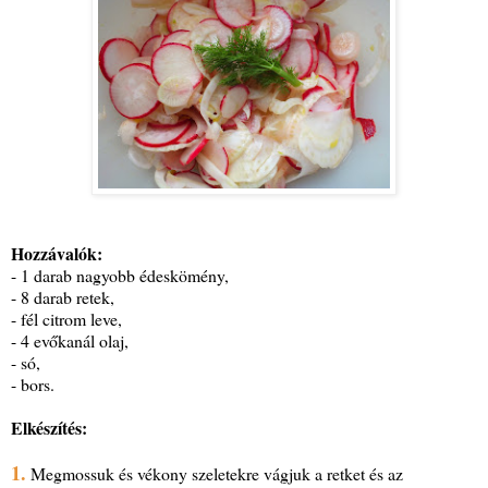
Hozzávalók:
- 1 darab nagyobb édeskömény,
- 8 darab retek,
- fél citrom leve,
- 4 evőkanál olaj,
- só,
- bors.
Elkészítés:
1.
Megmossuk és vékony szeletekre vágjuk a retket és az