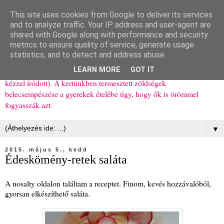
This site uses cookies from Google to deliver its services
Ízőrző
and to analyze traffic. Your IP address and user-agent are
shared with Google along with performance and security
metrics to ensure quality of service, generate usage
Kisgyerekes család kipróbált, többnyire egészséges ételeket
statistics, and to detect and address abuse.
bemutató receptjei a mindennapokra (mert a papírfecniket folyton
LEARN MORE
GOT IT
elhagyom) és gyerekeimnek ajándékba (mint régen, csak ez nem
kézzel íródott). A kertünkben termesztett zöldségek
belecsempészése a gyerekek ételébe úgy, hogy ők is örömmel
fogyasszák azt.
▼
2015. május 5., kedd
Édeskömény-retek saláta
A nosalty oldalon találtam a receptet. Finom, kevés hozzávalóból,
gyorsan elkészíthető saláta.