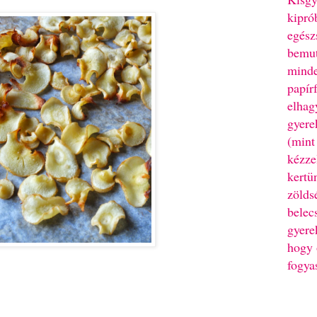
kipró
egész
bemut
minde
papír
elhag
gyere
(mint
kézze
kertü
zölds
belec
gyere
hogy 
fogya