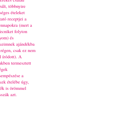
bált, többnyire
séges ételeket
ató receptjei a
nnapokra (mert a
fecniket folyton
yom) és
keimnek ajándékba
 régen, csak ez nem
l íródott). A
nkben termesztett
égek
sempészése a
kek ételébe úgy,
ők is örömmel
sszák azt.