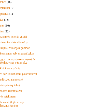
tóber
(18)
eptember
(2)
gusztus
(11)
lius
(13)
nius
(16)
ájus
(22)
sztenyés-lencsés egytál
sztmentes diós sütemény
umplis-zöldséges gombóc
kormentes zab-amarant keksz
ggy chutney (rozmaringos) és
fokhagymás sült csirke
kkini savanyúság
es adzuki babkrém palacsintával
ndírozott narancshéj
átás pite (quiche)
enótos rakott tészta
rós retekkrém
s szelet (tojásfehérje
hasznosítására)