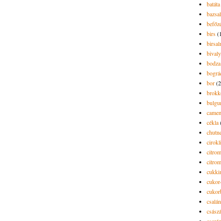
batáta
bazsa
befőz
birs
(
birsa
bivaly
bodza
bográ
bor
(2
brokk
bulgu
camem
cékla
chutn
cirokl
citro
citro
cukki
cukor-
cukor
csalán
csász