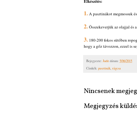
Elkészítés:
1.
A pasztinákot megmossuk és 
2.
Összekeverjük az olajjal és a
3.
180-200 fokos sütőben ropogó
hogy a gőz távozzon, ezzel is se
Bejegyezte:
Judit
dátum:
5/06/2015
Címkék:
pasztinák
,
rágcsa
Nincsenek megjeg
Megjegyzés küldé