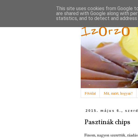
This site uses cookies from Google to 
are shared with Google along with per
statistics, and to detect and address
Ízőrző
Főoldal
Mit, miért, hogyan?
2015. május 6., szer
Pasztinák chips
Finom, nagyon szerettük, ráadás