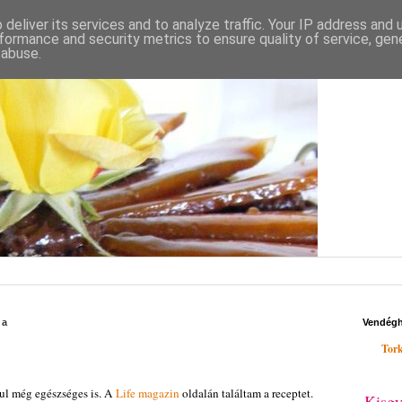
deliver its services and to analyze traffic. Your IP address and
formance and security metrics to ensure quality of service, ge
 abuse.
da
Vendég
Tork
ul még egészséges is. A
Life magazin
oldalán találtam a receptet.
Kisgy