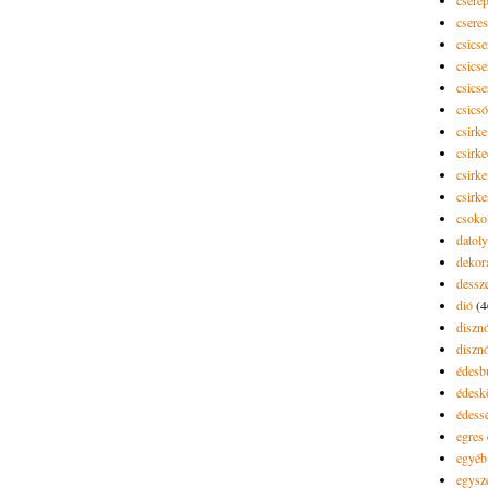
cseré
csere
csicse
csicse
csicse
csics
csirke
csirk
csirke
csirk
csoko
datol
dekor
dessze
dió
(4
diszn
diszn
édesb
édes
édess
egres
egyéb
egysz