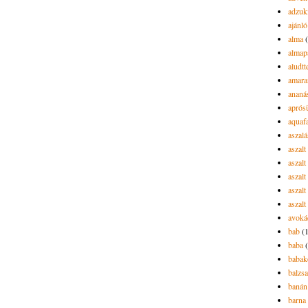
adzuk
ajánló
alma
almap
aludtt
amara
ananá
aprós
aquaf
aszalá
aszalt
aszal
aszal
aszalt
aszalt
avoká
bab
(
baba
babak
balzs
banán
barna 