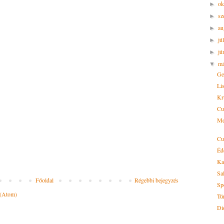
ok
►
sz
►
au
►
jú
►
jú
►
m
▼
Ge
Li
Kr
Cu
Me
Cu
Éd
Ka
Sal
Főoldal
Régebbi bejegyzés
Sp
 (Atom)
Tú
Dió