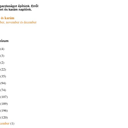
gazdaságot építünk. Erről
ert és karám naplónk.
 és karám
ber, november és december
hívum
6
(4)
4
(3)
3
(2)
2
(22)
1
(35)
0
(94)
9
(74)
8
(107)
7
(189)
6
(196)
5
(120)
ecember
(1)