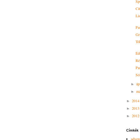
Sp
Ci
Li
Pa
Gri
Tö
Éd
Ré
Pa
Só
áp
►
má
►
201
►
201
►
201
►
Címkék
advent