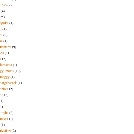
i bab
(2)
(4)
(25)
aprika
(1)
ej
(1)
nt
(2)
sz
(1)
ütemény
(9)
aba
(1)
s
(2)
 birsalma
(1)
t gyümölcs
(10)
t meggy
(1)
 sárgabarack
(1)
 szilva
(2)
dó
(2)
13)
(1)
onyha
(2)
amecet
(1)
(1)
rizsliszt
(2)