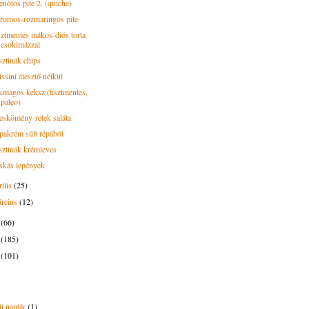
enótos pite 2. (quiche)
tromos-rozmaringos pite
sztmentes mákos-diós torta
csokimázzal
sztinák chips
ssini élesztő nélkül
kmagos keksz (lisztmentes,
paleo)
eskömény-retek saláta
pakrém sült répából
sztinák krémleves
skás lepények
rilis
(25)
rcius
(12)
4
(66)
3
(185)
2
(101)
i naptár
(1)