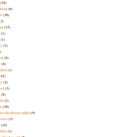
(10)
likom
(6)
és
(38)
12)
lma
(15)
(1)
(1)
cs
(2)
)
oli
(8)
r
(6)
bert
(1)
(45)
ey
(2)
iszt
(3)
m
(8)
mfű
(2)
ni
(38)
és édesítőszer nélkül
(9)
borsó
(3)
(10)
árhús
(1)