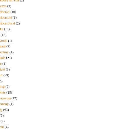
pedényben sült
(2)
sznye
(3)
riborsó
(16)
riborsólé
(1)
riborsóliszt
(2)
óka
(13)
(12)
ecomb
(1)
mell
(9)
eszárny
(1)
ládé
(23)
ya
(1)
áció
(1)
rt
(99)
6)
óháj
(2)
óhús
(18)
urgonya
(12)
kömény
(1)
ég
(93)
(3)
(3)
erű
(4)