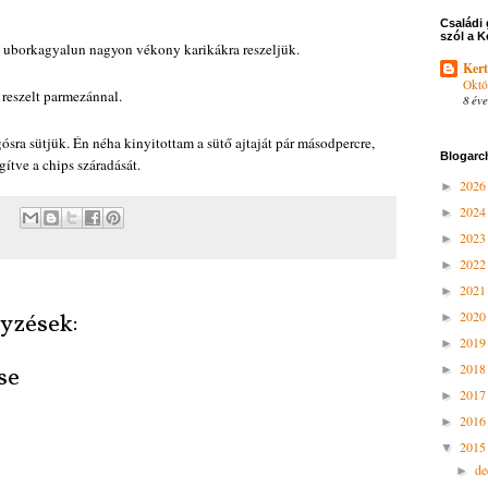
Családi 
szól a K
uborkagyalun nagyon vékony karikákra reszeljük.
Kert
Októ
 reszelt parmezánnal.
8 éve
sra sütjük. Én néha kinyitottam a sütő ajtaját pár másodpercre,
Blogarc
gítve a chips száradását.
202
►
202
►
202
►
202
►
202
►
202
yzések:
►
201
►
201
►
se
201
►
201
►
201
▼
d
►