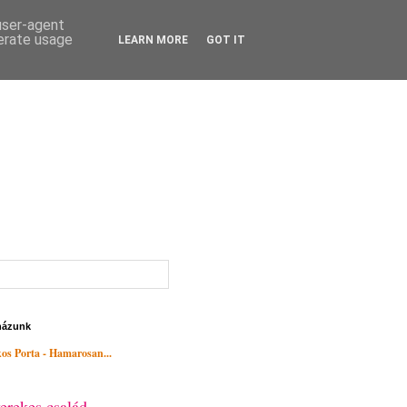
 user-agent
nerate usage
LEARN MORE
GOT IT
házunk
os Porta - Hamarosan...
erekes család