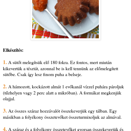
Elkészítés:
1.
A sütőt melegítsük elő 180 fokra. Ez fontos, mert miután
kikevertük a tésztát, azonnal be is kell tennünk az előmelegített
sütőbe. Csak így lesz finom puha a belseje.
2.
A hámozott, kockázott almát 1 evőkanál vízzel puhára pároljuk
(tűzhelyen vagy 2 perc alatt a mikróban). A formákat megkenjük
olajjal.
3.
Az összes száraz hozzávalót összekeverjük egy tálban. Egy
másikban a folyékony összetevőket összeturmixoljuk az almával.
4.
A száraz és a folyékony összetevőket gyorsan összekeverjük és