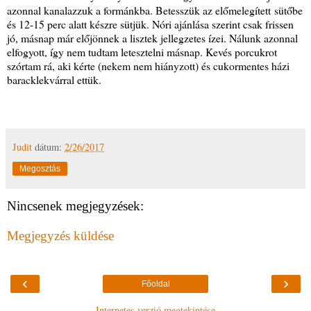
azonnal kanalazzuk a formánkba. Betesszük az előmelegített sütőbe
és 12-15 perc alatt készre sütjük. Nóri ajánlása szerint csak frissen
jó, másnap már előjönnek a lisztek jellegzetes ízei. Nálunk azonnal
elfogyott, így nem tudtam letesztelni másnap. Kevés porcukrot
szórtam rá, aki kérte (nekem nem hiányzott) és cukormentes házi
baracklekvárral ettük.
Judit
dátum:
2/26/2017
Megosztás
Nincsenek megjegyzések:
Megjegyzés küldése
‹
›
Főoldal
Internetes verzió megtekintése