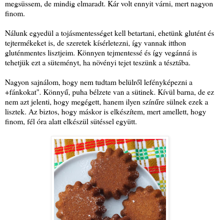
megsüssem, de mindig elmaradt. Kár volt ennyit várni, mert nagyon
finom.
Nálunk egyedül a tojásmentességet kell betartani, ehetünk glutént és
tejtermékeket is, de szeretek kísérletezni, így vannak itthon
gluténmentes lisztjeim. Könnyen tejmentessé és így vegánná is
tehetjük ezt a süteményt, ha növényi tejet teszünk a tésztába.
Nagyon sajnálom, hogy nem tudtam belülről lefényképezni a
+fánkokat". Könnyű, puha bélzete van a sütinek. Kívül barna, de ez
nem azt jelenti, hogy megégett, hanem ilyen színűre sülnek ezek a
lisztek. Az biztos, hogy máskor is elkészítem, mert amellett, hogy
finom, fél óra alatt elkészül sütéssel együtt.