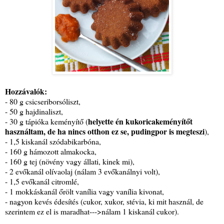
Hozzávalók:
- 80 g csicseriborsóliszt,
- 50 g hajdinaliszt,
helyette én kukoricakeményítőt
- 30 g tápióka keményítő (
használtam, de ha nincs otthon ez se, pudingpor is megteszi
),
- 1,5 kiskanál szódabikarbóna,
- 160 g hámozott almakocka,
- 160 g tej (növény vagy állati, kinek mi),
- 2 evőkanál olívaolaj (nálam 3 evőkanálnyi volt),
- 1,5 evőkanál citromlé,
- 1 mokkáskanál őrölt vanília vagy vanília kivonat,
- nagyon kevés édesítés (cukor, xukor, stévia, ki mit használ, de
szerintem ez el is maradhat--->nálam 1 kiskanál cukor).