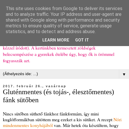
This site uses cookies from Google to deliver its services
Ízőrző
and to analyze traffic. Your IP address and user-agent are
shared with Google along with performance and security
metrics to ensure quality of service, generate usage
Kisgyerekes család kipróbált, többnyire egészséges ételeket
statistics, and to detect and address abuse.
bemutató receptjei a mindennapokra (mert a papírfecniket folyton
LEARN MORE
GOT IT
elhagyom) és gyerekeimnek ajándékba (mint régen, csak ez nem
kézzel íródott). A kertünkben termesztett zöldségek
belecsempészése a gyerekek ételébe úgy, hogy ők is örömmel
fogyasszák azt.
▼
2017. február 26., vasárnap
Gluténmentes (és tojás-, élesztőmentes)
fánk sütőben
Nincs sütőben süthető fánkhoz fánkformám, így mini
kuglófformákban sütöttem meg ezeket a kis sütiket. A recept
Nóri
mindenmentes konyhájából
van. Már hetek óta készültem, hogy