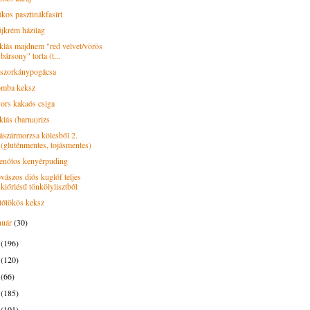
kos pasztinákfasírt
jkrém házilag
klás majdnem "red velvet/vörös
bársony" torta (t...
szorkánypogácsa
mba keksz
ors kakaós csiga
klás (barna)rizs
ászármorzsa kölesből 2.
(gluténmentes, tojásmentes)
enótos kenyérpuding
vászos diós kuglóf teljes
kiőrlésű tönkölylisztből
tőtökös keksz
nuár
(30)
6
(196)
5
(120)
4
(66)
3
(185)
2
(101)