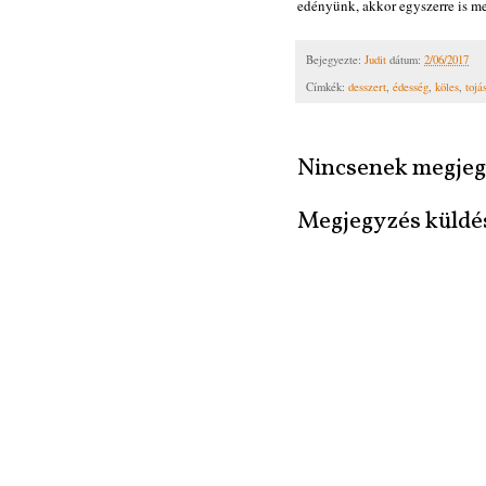
edényünk, akkor egyszerre is me
Bejegyezte:
Judit
dátum:
2/06/2017
Címkék:
desszert
,
édesség
,
köles
,
tojá
Nincsenek megjeg
Megjegyzés küldé