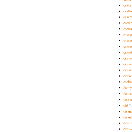
cukor
csalán
csász
cseré
csere
csicse
csicse
csicse
csics
csirke
csirk
csirke
csirk
csoko
datol
dekor
dessze
dió
(4
diszn
diszn
édesb
édes