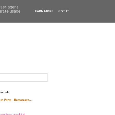
 user-agent
nerate usage
LEARN MORE
GOT IT
házunk
os Porta - Hamarosan...
erekes család