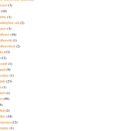
borsó
(3)
(10)
árhús
(1)
pedényben sült
(2)
sznye
(3)
riborsó
(16)
riborsólé
(1)
riborsóliszt
(2)
óka
(13)
(12)
ecomb
(1)
mell
(9)
eszárny
(1)
ládé
(23)
ya
(1)
áció
(1)
rt
(99)
6)
óháj
(2)
óhús
(18)
urgonya
(12)
kömény
(1)