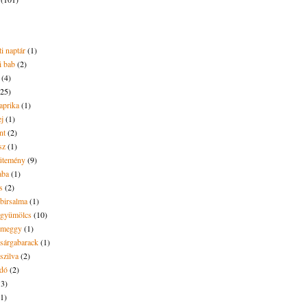
i naptár
(1)
i bab
(2)
(4)
(25)
aprika
(1)
ej
(1)
nt
(2)
sz
(1)
ütemény
(9)
aba
(1)
s
(2)
 birsalma
(1)
t gyümölcs
(10)
t meggy
(1)
 sárgabarack
(1)
 szilva
(2)
dó
(2)
13)
(1)