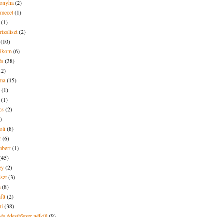
onyha
(2)
amecet
(1)
(1)
rizsliszt
(2)
(10)
likom
(6)
és
(38)
12)
lma
(15)
(1)
(1)
cs
(2)
)
oli
(8)
r
(6)
bert
(1)
(45)
ey
(2)
iszt
(3)
m
(8)
mfű
(2)
ni
(38)
és édesítőszer nélkül
(9)