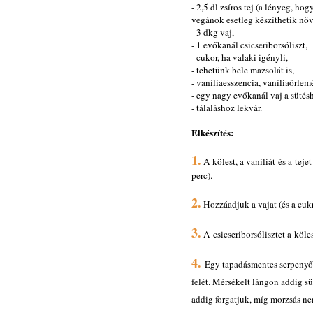
- 2,5 dl zsíros tej (a lényeg, hog
vegánok esetleg készíthetik növé
- 3 dkg vaj,
- 1 evőkanál csicseriborsóliszt,
- cukor, ha valaki igényli,
- tehetünk bele mazsolát is,
- vaníliaesszencia, vaníliaőrlem
- egy nagy evőkanál vaj a sütésh
- tálaláshoz lekvár.
Elkészítés:
1.
A kölest, a vaníliát és a teje
perc).
2.
Hozzáadjuk a vajat (és a cukro
3.
A csicseriborsólisztet a köl
4.
Egy tapadásmentes serpenyőt 
felét. Mérsékelt lángon addig sü
addig forgatjuk, míg morzsás ne