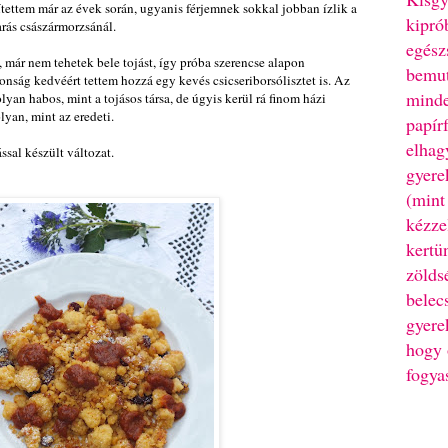
ítettem már az évek során, ugyanis férjemnek sokkal jobban ízlik a
kipró
arás császármorzsánál.
egész
 már nem tehetek bele tojást, így próba szerencse alapon
bemut
onság kedvéért tettem hozzá egy kevés csicseriborsólisztet is. Az
minde
yan habos, mint a tojásos társa, de úgyis kerül rá finom házi
lyan, mint az eredeti.
papír
elhag
ással készült változat.
gyere
(mint
kézze
kertü
zölds
belec
gyere
hogy 
fogya