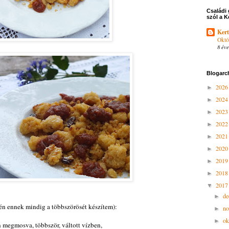
Családi 
szól a K
Kert
Októ
8 éve
Blogarc
202
►
202
►
202
►
202
►
202
►
202
►
201
►
201
►
201
▼
d
►
(én ennek mindig a többszörösét készítem):
n
►
ok
►
an megmosva, többször, váltott vízben,