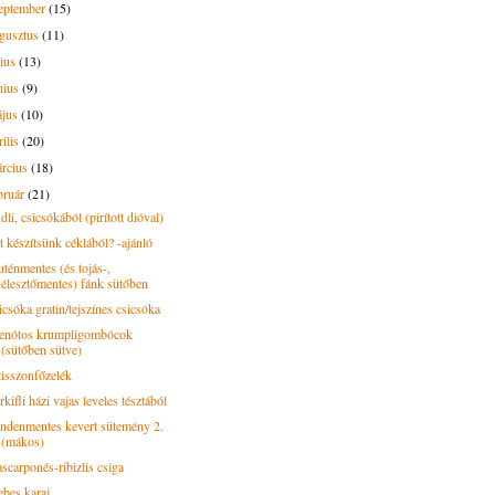
eptember
(15)
gusztus
(11)
lius
(13)
nius
(9)
ájus
(10)
rilis
(20)
rcius
(18)
bruár
(21)
li, csicsókából (pirított dióval)
t készítsünk céklából? -ajánló
uténmentes (és tojás-,
élesztőmentes) fánk sütőben
icsóka gratin/tejszínes csicsóka
enótos krumpligombócok
(sütőben sütve)
tisszonfőzelék
kifli házi vajas leveles tésztából
ndenmentes kevert sütemény 2.
(mákos)
scarponés-ribizlis csiga
ebes karaj