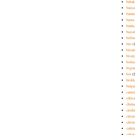
babak
balzs
banán
barna 
batáta
bazsa
befőz
birs
(
birsa
bivaly
bodza
bográ
bor
(2
brokk
bulgu
camem
cékla
chutn
cirokl
citro
citro
cukki
cukor-