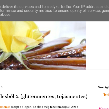
deliver its services and to analyze traffic. Your IP address and
formance and security metrics to ensure quality of service, ge
 abuse.
fő
Vendég
Tork
esből 2. (gluténmentes, tojásmentes)
ármorzsa
recept a blogon, de abba még tehettem tojást. Azt a
Kisgy