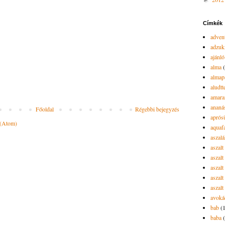
►
Címkék
advent
adzuk
ajánló
alma
almap
aludtt
amara
ananá
Főoldal
Régebbi bejegyzés
aprós
 (Atom)
aquaf
aszalá
aszalt
aszal
aszal
aszalt
aszalt
avoká
bab
(
baba