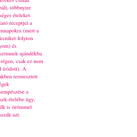
bált, többnyire
séges ételeket
ató receptjei a
nnapokra (mert a
fecniket folyton
yom) és
keimnek ajándékba
 régen, csak ez nem
l íródott). A
nkben termesztett
égek
sempészése a
kek ételébe úgy,
ők is örömmel
sszák azt.