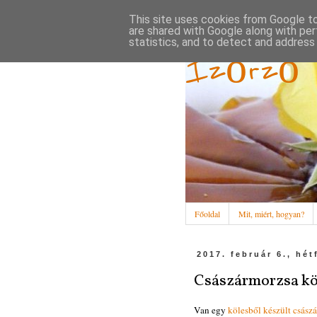
This site uses cookies from Google to 
are shared with Google along with per
statistics, and to detect and address
Ízőrző
Főoldal
Mit, miért, hogyan?
2017. február 6., hét
Császármorzsa köl
Van egy
kölesből készült csász