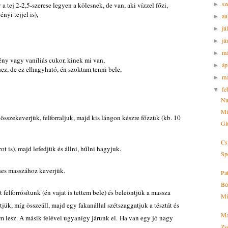
sz
y a tej 2-2,5-szerese legyen a kölesnek, de van, aki vízzel főzi,
►
nyi tejjel is),
au
►
jú
►
jú
►
m
►
ény vagy vaníliás cukor, kinek mi van,
áp
►
ez, de ez elhagyható, én szoktam tenni bele,
má
►
fe
▼
Nud
Mi
t összekeverjük, felforraljuk, majd kis lángon készre főzzük (kb. 10
Gl
Cs
t is), majd lefedjük és állni, hűlni hagyjuk.
Sp
eses masszához keverjük.
Pa
Búr
felforrósítunk (én vajat is tettem bele) és beleöntjük a massza
Mi
tjük, míg összeáll, majd egy fakanállal szétszaggatjuk a tésztát és
Ma
m lesz. A másik felével ugyanígy járunk el. Ha van egy jó nagy
Zs