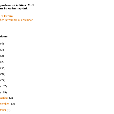
gazdaságot építünk. Erről
ert és karám naplónk.
 és karám
ber, november és december
hívum
6
(4)
4
(3)
3
(2)
2
(22)
1
(35)
0
(94)
9
(74)
8
(107)
7
(189)
ecember
(21)
ovember
(12)
tóber
(9)