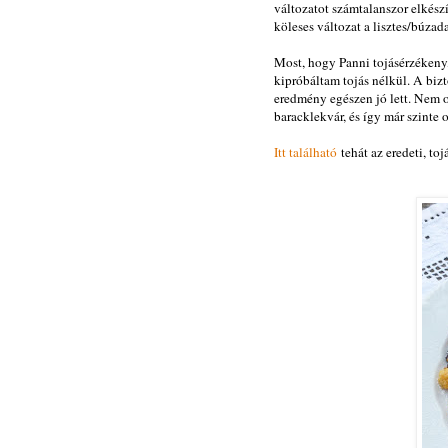
változatot számtalanszor elkész
köleses változat a lisztes/búzad
Most, hogy Panni tojásérzékeny,
kipróbáltam tojás nélkül. A bizt
eredmény egészen jó lett. Nem ol
baracklekvár, és így már szinte o
Itt található
tehát az eredeti, toj