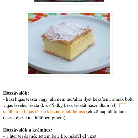
Hozzávalók:
- házi hájas tészta vagy, aki nem tud/akar ilyet készíteni, annak bolti
vajas leveles tészta (kb. 45 dkg kész tésztát használtam fel),
ITT
található a hájas tészta készítésének leírása
(előző nap állítottam
össze, éjszaka a hűtőben pihent),
Hozzávalók a krémhez:
- 1 liter tej és még tettem bele kb. másfél dl vizet,