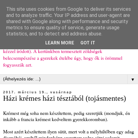
This site uses cookies from Google to deliver its services
Ízőrző
and to analyze traffic. Your IP address and user-agent are
shared with Google along with performance and security
metrics to ensure quality of service, generate usage
Kisgyerekes család kipróbált, többnyire egészséges ételeket
statistics, and to detect and address abuse.
bemutató receptjei a mindennapokra (mert a papírfecniket folyton
LEARN MORE
GOT IT
elhagyom) és gyerekeimnek ajándékba (mint régen, csak ez nem
kézzel íródott). A kertünkben termesztett zöldségek
belecsempészése a gyerekek ételébe úgy, hogy ők is örömmel
fogyasszák azt.
▼
2017. március 19., vasárnap
Házi krémes házi tésztából (tojásmentes)
Krémest még soha nem készítettem, pedig szeretjük (mondjuk, én
inkább a francia krémest kedveltem gyerekkoromban).
Most azért készítettem ilyen sütit, mert volt a mélyhűtőben egy adag
disznóháj, amiből mindenképp szerettem volna sütni valamit.