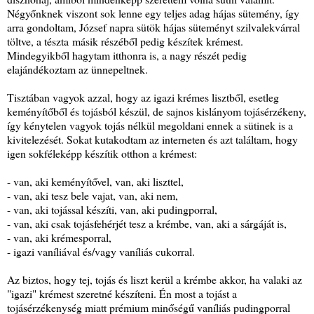
Négyőnknek viszont sok lenne egy teljes adag hájas sütemény, így
arra gondoltam, József napra sütök hájas süteményt szilvalekvárral
töltve, a tészta másik részéből pedig készítek krémest.
Mindegyikből hagytam itthonra is, a nagy részét pedig
elajándékoztam az ünnepeltnek.
Tisztában vagyok azzal, hogy az igazi krémes lisztből, esetleg
keményítőből és tojásból készül, de sajnos kislányom tojásérzékeny,
így kénytelen vagyok tojás nélkül megoldani ennek a sütinek is a
kivitelezését. Sokat kutakodtam az interneten és azt találtam, hogy
igen sokféleképp készítik otthon a krémest:
- van, aki keményítővel, van, aki liszttel,
- van, aki tesz bele vajat, van, aki nem,
- van, aki tojással készíti, van, aki pudingporral,
- van, aki csak tojásfehérjét tesz a krémbe, van, aki a sárgáját is,
- van, aki krémesporral,
- igazi vaníliával és/vagy vaníliás cukorral.
Az biztos, hogy tej, tojás és liszt kerül a krémbe akkor, ha valaki az
"igazi" krémest szeretné készíteni. Én most a tojást a
tojásérzékenység miatt prémium minőségű vaníliás pudingporral