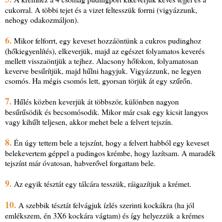
cukorral. A többi tejet és a vizet feltesszük forrni (vigyázzunk,
nehogy odakozmáljon).
6.
Mikor felforrt, egy keveset hozzáöntünk a cukros pudinghoz
(hőkiegyenlítés), elkeverjük, majd az egészet folyamatos keverés
mellett visszaöntjük a tejhez. Alacsony hőfokon, folyamatosan
keverve besűrítjük, majd hűlni hagyjuk. Vigyázzunk, ne legyen
csomós. Ha mégis csomós lett, gyorsan törjük át egy szűrőn.
7.
Hűlés közben keverjük át többször, különben nagyon
besűrűsödik és becsomósodik. Mikor már csak egy kicsit langyos
vagy kihűlt teljesen, akkor mehet bele a felvert tejszín.
8.
Én úgy tettem bele a tejszínt, hogy a felvert habból egy keveset
belekevertem géppel a pudingos krémbe, hogy lazítsam. A maradék
tejszínt már óvatosan, habverővel forgattam bele.
9.
Az egyik tésztát egy tálcára tesszük, ráigazítjuk a krémet.
10.
A szebbik tésztát felvágjuk ízlés szerinti kockákra (ha jól
emlékszem, én 3X6 kockára vágtam) és így helyezzük a krémes