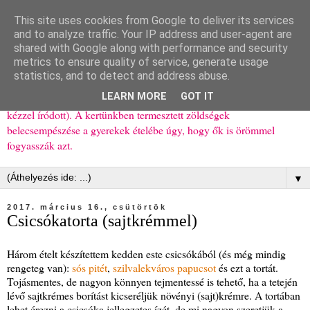
This site uses cookies from Google to deliver its services
Ízőrző
and to analyze traffic. Your IP address and user-agent are
shared with Google along with performance and security
metrics to ensure quality of service, generate usage
Kisgyerekes család kipróbált, többnyire egészséges ételeket
statistics, and to detect and address abuse.
bemutató receptjei a mindennapokra (mert a papírfecniket folyton
LEARN MORE
GOT IT
elhagyom) és gyerekeimnek ajándékba (mint régen, csak ez nem
kézzel íródott). A kertünkben termesztett zöldségek
belecsempészése a gyerekek ételébe úgy, hogy ők is örömmel
fogyasszák azt.
▼
2017. március 16., csütörtök
Csicsókatorta (sajtkrémmel)
Három ételt készítettem kedden este csicsókából (és még mindig
rengeteg van):
sós pitét
,
szilvalekváros papucsot
és ezt a tortát.
Tojásmentes, de nagyon könnyen tejmentessé is tehető, ha a tetején
lévő sajtkrémes borítást kicseréljük növényi (sajt)krémre. A tortában
lehet érezni a csicsóka jellegzetes ízét, de mi nagyon szeretjük a