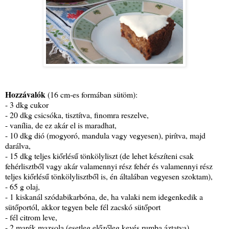
Hozzávalók
(16 cm-es formában sütöm):
- 3 dkg cukor
- 20 dkg csicsóka, tisztítva, finomra reszelve,
- vanília, de ez akár el is maradhat,
- 10 dkg dió (mogyoró, mandula vagy vegyesen), pirítva, majd
darálva,
- 15 dkg teljes kiőrlésű tönkölyliszt (de lehet készíteni csak
fehérlisztből vagy akár valamennyi rész fehér és valamennyi rész
teljes kiőrlésű tönkölylisztből is, én általában vegyesen szoktam),
- 65 g olaj,
- 1 kiskanál szódabikarbóna, de, ha valaki nem idegenkedik a
sütőportól, akkor tegyen bele fél zacskó sütőport
- fél citrom leve,
- 2 marék mazsola (esetleg előzőleg kevés rumba áztatva),