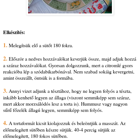
Elkészítés:
1.
Melegítsük elő a sütőt 180 fokra.
2.
Először a nedves hozzávalókat keverjük össze, majd adjuk hozzá
a száraz hozzávalókat. Gyorsan dolgozzunk, mert a citromlé gyors
reakcióba lép a szódabikarbónával. Nem szabad sokáig kevergetni,
amint összeállt, öntsük is a formába.
3.
Annyi vizet adjunk a tésztához, hogy ne legyen folyós a tészta,
inkább kenhető legyen az állaga (viszont semmiképp sem száraz,
mert akkor morzsálódós lesz a torta is). Hummusz vagy nagyon
sűrű főzelék állagú legyen, semmiképp sem folyós.
4.
A tortaformát kicsit kiolajozzuk és beleöntjük a masszát. Az
előmelegített sütőben készre sütjük. 40-4 percig sütjük az
előmelegített, 180 fokos sütőben.