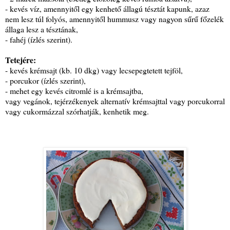
- kevés víz, amennyitől egy kenhető állagú tésztát kapunk, azaz
nem lesz túl folyós, amennyitől hummusz vagy nagyon sűrű főzelék
állaga lesz a tésztának,
- fahéj (ízlés szerint).
Tetejére:
- kevés krémsajt (kb. 10 dkg) vagy lecsepegtetett tejföl,
- porcukor (ízlés szerint),
- mehet egy kevés citromlé is a krémsajtba,
vagy vegánok, tejérzékenyek alternatív krémsajttal vagy porcukorral
vagy cukormázzal szórhatják, kenhetik meg.