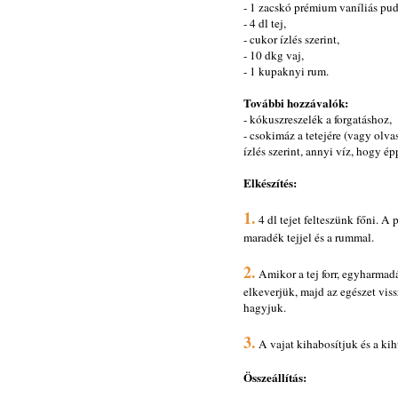
- 1 zacskó prémium vaníliás pud
- 4 dl tej,
- cukor ízlés szerint,
- 10 dkg vaj,
- 1 kupaknyi rum.
További hozzávalók:
- kókuszreszelék a forgatáshoz,
- csokimáz a tetejére (vagy olva
ízlés szerint, annyi víz, hogy é
Elkészítés:
1.
4 dl tejet felteszünk főni. A
maradék tejjel és a rummal.
2.
Amikor a tej forr, egyharmad
elkeverjük, majd az egészet vis
hagyjuk.
3.
A vajat kihabosítjuk és a ki
Összeállítás: