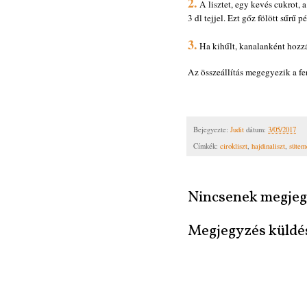
2.
A lisztet, egy kevés cukrot, 
3 dl tejjel. Ezt gőz fölött sűrű 
3.
Ha kihűlt, kanalanként hozzá
Az összeállítás megegyezik a fe
Bejegyezte:
Judit
dátum:
3/05/2017
Címkék:
cirokliszt
,
hajdinaliszt
,
sütem
Nincsenek megjeg
Megjegyzés küldé