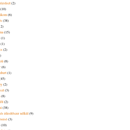
rizsliszt
(2)
(10)
likom
(6)
és
(38)
12)
lma
(15)
(1)
(1)
cs
(2)
)
oli
(8)
r
(6)
bert
(1)
(45)
ey
(2)
iszt
(3)
m
(8)
mfű
(2)
ni
(38)
és édesítőszer nélkül
(9)
borsó
(3)
(10)