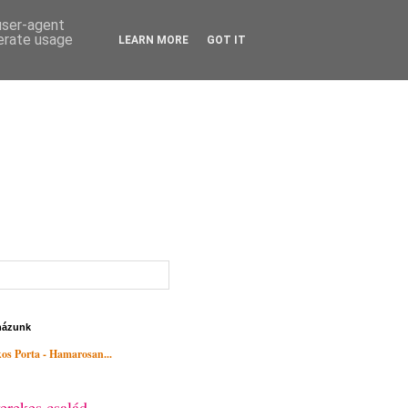
 user-agent
nerate usage
LEARN MORE
GOT IT
házunk
os Porta - Hamarosan...
erekes család