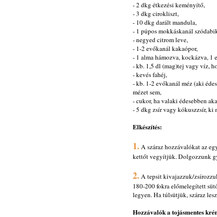
- 2 dkg étkezési keményítő,
- 3 dkg cirokliszt,
- 10 dkg darált mandula,
- 1 púpos mokkáskanál szódabi
- negyed citrom leve,
- 1-2 evőkanál kakaópor,
- 1 alma hámozva, kockázva, 1 e
- kb. 1,5 dl (mag)tej vagy víz, 
- kevés fahéj,
- kb. 1-2 evőkanál méz (aki éde
mézet sem,
- cukor, ha valaki édesebben ak
- 5 dkg zsír vagy kókuszzsír, ki 
Elkészítés:
1.
A száraz hozzávalókat az eg
kettőt vegyítjük. Dolgozzunk gyo
2.
A tepsit kivajazzuk/zsírozzuk,
180-200 fokra előmelegített süt
legyen. Ha túlsütjük, száraz lesz
Hozzávalók a tojásmentes kré