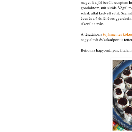
megvolt a jól bevált receptem h
gondolnom, mit sütök. Végül mos
sokak által kedvelt sütit. Szeri
éves és a 4 és fél éves gyereke
sikerült a máz.
A tésztához a
tojásmentes kók
nagy almát és kakaóport is tette
Beírom a hagyományos, általam ré