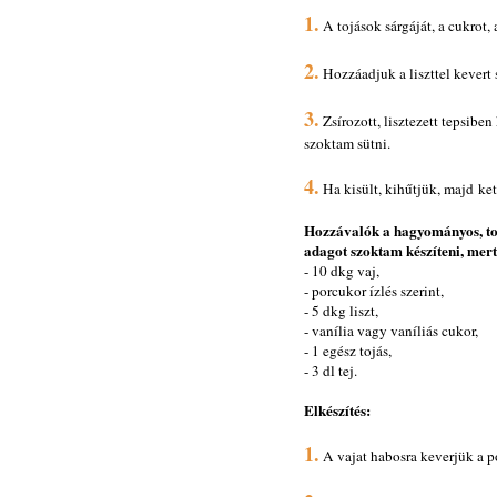
1.
A tojások sárgáját, a cukrot, 
2.
Hozzáadjuk a liszttel kevert 
3.
Zsírozott, lisztezett tepsiben
szoktam sütni.
4.
Ha kisült, kihűtjük, majd ket
Hozzávalók a hagyományos, t
adagot szoktam készíteni, mert
- 10 dkg vaj,
- porcukor ízlés szerint,
- 5 dkg liszt,
- vanília vagy vaníliás cukor,
- 1 egész tojás,
- 3 dl tej.
Elkészítés:
1.
A vajat habosra keverjük a p