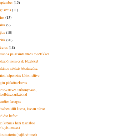
eptember
(15)
gusztus
(11)
lius
(13)
nius
(9)
ájus
(10)
rilis
(20)
rcius
(18)
lános palacsinta túrós töltelékkel
skából nem csak főzeléket
alános-sóskás tésztaszósz
ított káposztás köles, sütve
gán piskótatekercs
icsókaleves tárkonyosan,
kolbászkarikákkal
enótos lasagne
észben sült kacsa, lassan sütve
d dió befőtt
zi krémes házi tésztából
(tojásmentes)
icsókatorta (sajtkrémmel)