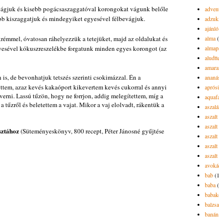
vágjuk és kisebb pogácsaszaggatóval korongokat vágunk belőle
advent
bb kiszaggatjuk és mindegyiket egyesével félbevágjuk.
adzuk
ajánló
émmel, óvatosan ráhelyezzük a tetejüket, majd az oldalukat és
alma
esével kókuszreszelékbe forgatunk minden egyes korongot (az
almap
aludtt
amara
is, de bevonhatjuk tetszés szerinti csokimázzal. Én a
ananá
tem, azaz kevés kakaóport kikevertem kevés cukorral és annyi
aprós
verni. Lassú tűzön, hogy ne forrjon, addig melegítettem, míg a
aquaf
a tűzről és beletettem a vajat. Mikor a vaj elolvadt, rákentük a
aszalá
aszalt
aszal
sztához
(Süteményeskönyv, 800 recept, Péter Jánosné gyűjtése
aszal
aszalt
aszalt
avoká
bab
(
baba
babak
balzs
banán