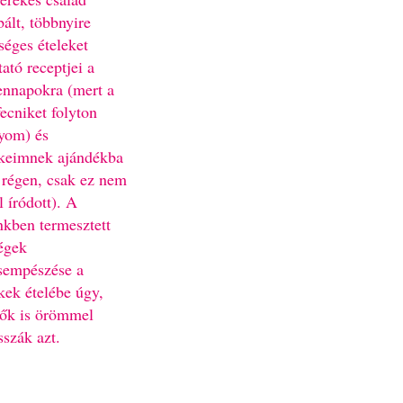
bált, többnyire
séges ételeket
ató receptjei a
nnapokra (mert a
fecniket folyton
yom) és
keimnek ajándékba
 régen, csak ez nem
l íródott). A
nkben termesztett
égek
sempészése a
kek ételébe úgy,
ők is örömmel
sszák azt.