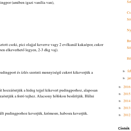
Sz
ingpor (amiben igazi vanília van),
Cs
Sós
Ny
Br
sztott csoki, pici olajjal keverve vagy 2 evőkanál kakaópor, cukor
Só
ppen elkeverhető legyen, 2-3 dkg vaj).
Hó
fe
►
 pudingport és ízlés szerinti mennyiségű cukrot kikeverjük a
ja
►
201
►
át hozzáöntjük a hideg tejjel kikevert pudingporhoz, alaposan
201
►
szaöntjük a forró tejhez. Alacsony hőfokon besűrítjük. Hűlni
201
►
201
►
hűlt pudingporhoz keverjük, krémesre, habosra keverjük.
201
►
Címkék