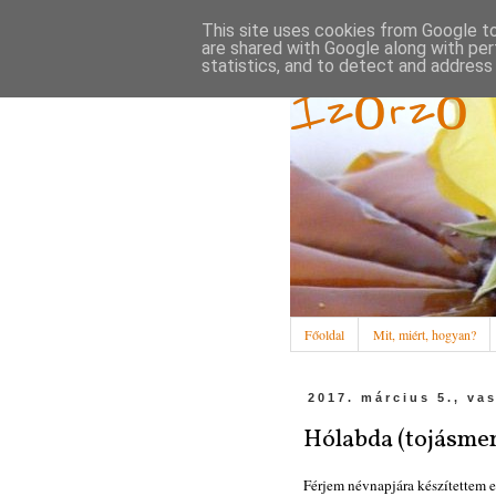
This site uses cookies from Google to 
are shared with Google along with per
statistics, and to detect and address
Ízőrző
Főoldal
Mit, miért, hogyan?
2017. március 5., va
Hólabda (tojásme
Férjem névnapjára készítettem e