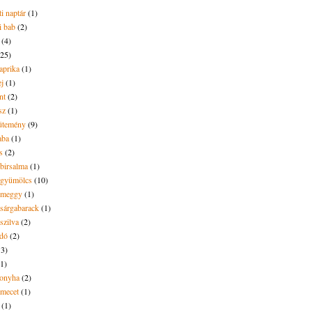
i naptár
(1)
i bab
(2)
(4)
(25)
aprika
(1)
ej
(1)
nt
(2)
sz
(1)
ütemény
(9)
aba
(1)
s
(2)
 birsalma
(1)
t gyümölcs
(10)
t meggy
(1)
 sárgabarack
(1)
 szilva
(2)
dó
(2)
13)
(1)
onyha
(2)
amecet
(1)
(1)