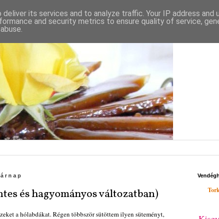
deliver its services and to analyze traffic. Your IP address and
formance and security metrics to ensure quality of service, ge
 abuse.
sárnap
Vendég
Tork
ntes és hagyományos változatban)
zeket a hólabdákat. Régen többször sütöttem ilyen süteményt,
Kisgy