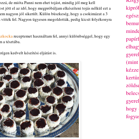
ozzá, de mióta Panni nem ehet tojást, mindig jól meg kell
kipró
t jött el az idő, hogy megpróbáljam elkészíteni tojás nélkül ezt a
ntem nagyon jól sikerült. Külön büszkeség, hogy a csokimázat a 3
egész
im vitték fel. Nagyon ügyesen megoldották, pedig kicsit folyékonyra
bemut
minde
uszkocka
receptemet használtam fel, annyi különbséggel, hogy egy
papír
m a tésztába.
elhag
gen kedvelt készítési eljárást is.
gyere
(mint
kézze
kertü
zölds
belec
gyere
hogy 
fogya