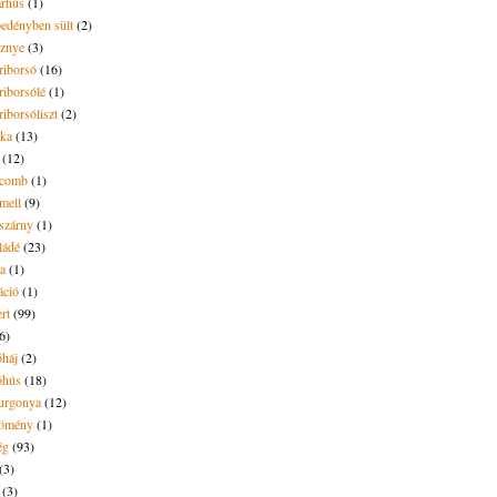
árhús
(1)
pedényben sült
(2)
sznye
(3)
riborsó
(16)
riborsólé
(1)
riborsóliszt
(2)
óka
(13)
(12)
ecomb
(1)
mell
(9)
eszárny
(1)
ládé
(23)
ya
(1)
áció
(1)
rt
(99)
6)
óháj
(2)
óhús
(18)
urgonya
(12)
kömény
(1)
ég
(93)
(3)
(3)