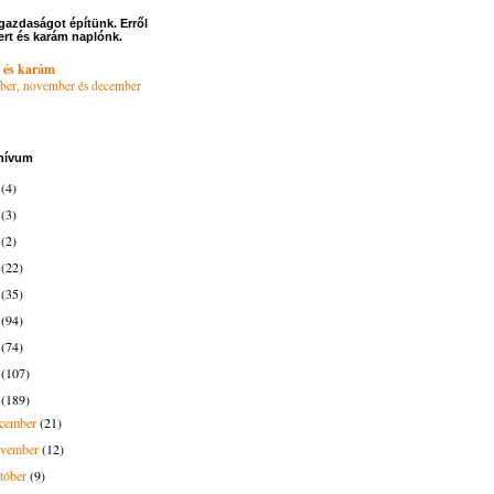
gazdaságot építünk. Erről
ert és karám naplónk.
 és karám
ber, november és december
hívum
6
(4)
4
(3)
3
(2)
2
(22)
1
(35)
0
(94)
9
(74)
8
(107)
7
(189)
ecember
(21)
ovember
(12)
tóber
(9)