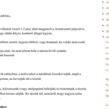
sz
►
au
►
jú
►
karbóna,
jú
►
m
►
vőkanál vízzel 1-2 perc alatt megpárolva, botmixerrel pépesítve,
áp
►
hogy sűrűn folyós, kenhető állagú legyen,
má
▼
sebben szereti, tegyen többet), vagy kimarad, ha valaki nem eszik
Csa
Só
arja enni, én nem tettem bele a mézen kívül semmit,
Cs
mit használ.
Pir
Ve
Cs
yik edényben, a nedveseket a másikban összekeverjük, majd a
rsan, ne keverjük túl a tésztát.
Sp
Eg
 kilisztezzük (vagy sütőpapírral béleljük) és beleöntjük a tésztát.
Zöl
őben készre sütjük. Ne süssük túl, nem kell, hogy nagyon színe
Há
.
Cs
mhez: