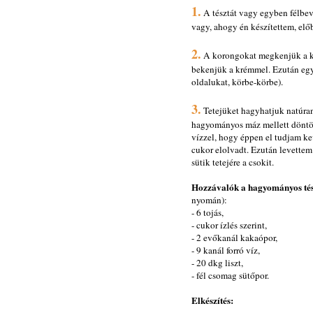
1.
A tésztát vagy egyben félbe
vagy, ahogy én készítettem, elő
2.
A korongokat megkenjük a kr
bekenjük a krémmel. Ezután egy
oldalukat, körbe-körbe).
3.
Tetejüket hagyhatjuk natúran 
hagyományos máz mellett döntöt
vízzel, hogy éppen el tudjam ke
cukor elolvadt. Ezután levettem 
sütik tetejére a csokit.
Hozzávalók a hagyományos té
nyomán):
- 6 tojás,
- cukor ízlés szerint,
- 2 evőkanál kakaópor,
- 9 kanál forró víz,
- 20 dkg liszt,
- fél csomag sütőpor.
Elkészítés: