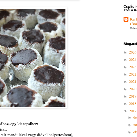
Családi 
szól a K
Kert
Októ
8 éve
Blogarc
202
►
202
►
202
►
202
►
202
►
202
►
201
►
201
►
201
▼
d
►
ához, egy kis tepsihez:
n
►
iszt,
ok
►
darált mandulával vagy dióval helyettesítem),