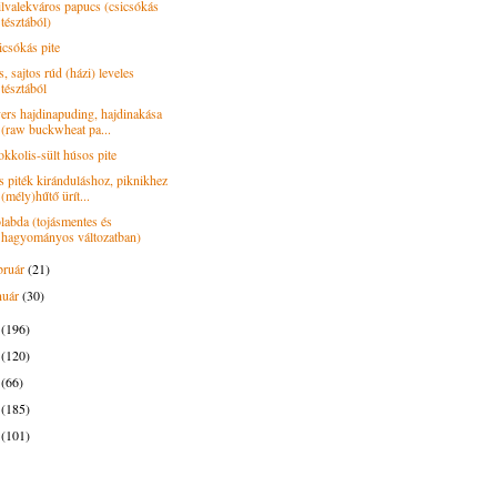
ilvalekváros papucs (csicsókás
tésztából)
icsókás pite
, sajtos rúd (házi) leveles
tésztából
ers hajdinapuding, hajdinakása
(raw buckwheat pa...
okkolis-sült húsos pite
s piték kiránduláshoz, piknikhez
(mély)hűtő ürít...
labda (tojásmentes és
hagyományos változatban)
bruár
(21)
nuár
(30)
6
(196)
5
(120)
4
(66)
3
(185)
2
(101)