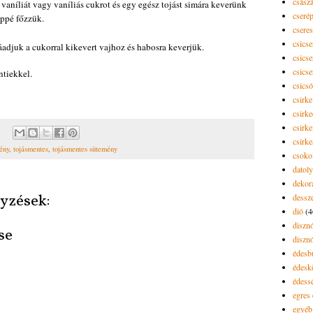
csász
a vaníliát vagy vaníliás cukrot és egy egész tojást simára keverünk
cseré
péppé főzzük.
csere
csicse
adjuk a cukorral kikevert vajhoz és habosra keverjük.
csicse
csicse
ntiekkel.
csics
csirke
csirk
csirke
csirk
ény
,
tojásmentes
,
tojásmentes sütemény
csoko
datol
dekor
yzések:
dessze
dió
(4
diszn
se
diszn
édesb
édes
édess
egres
egyéb