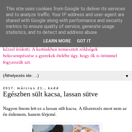
This site uses cookies from Google to deliver its services
Ízőrző
and to analyze traffic. Your IP address and user-agent are
shared with Google along with performance and security
metrics to ensure quality of service, generate usage
Kisgyerekes család kipróbált, többnyire egészséges ételeket
statistics, and to detect and address abuse.
bemutató receptjei a mindennapokra (mert a papírfecniket folyton
LEARN MORE
GOT IT
elhagyom) és gyerekeimnek ajándékba (mint régen, csak ez nem
kézzel íródott). A kertünkben termesztett zöldségek
belecsempészése a gyerekek ételébe úgy, hogy ők is örömmel
fogyasszák azt.
▼
2017. március 21., kedd
Egészben sült kacsa, lassan sütve
Nagyon finom lett ez a lassan sült kacsa. A fűszerezés most nem az
én érdemem, hanem férjemé.