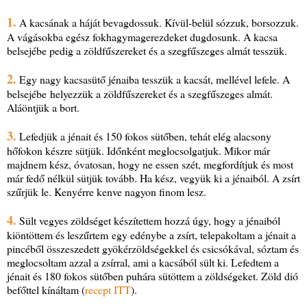
1.
A kacsának a háját bevagdossuk. Kívül-belül sózzuk, borsozzuk.
A vágásokba egész fokhagymagerezdeket dugdosunk. A kacsa
belsejébe pedig a zöldfűszereket és a szegfűszeges almát tesszük.
2.
Egy nagy kacsasütő jénaiba tesszük a kacsát, mellével lefele. A
belsejébe helyezzük a zöldfűszereket és a szegfűszeges almát.
Aláöntjük a bort.
3.
Lefedjük a jénait és 150 fokos sütőben, tehát elég alacsony
hőfokon készre sütjük. Időnként meglocsolgatjuk. Mikor már
majdnem kész, óvatosan, hogy ne essen szét, megfordítjuk és most
már fedő nélkül sütjük tovább. Ha kész, vegyük ki a jénaiból. A zsírt
szűrjük le. Kenyérre kenve nagyon finom lesz.
4.
Sült vegyes zöldséget készítettem hozzá úgy, hogy a jénaiból
kiöntöttem és leszűrtem egy edénybe a zsírt, telepakoltam a jénait a
pincéből összeszedett gyökérzöldségekkel és csicsókával, sóztam és
meglocsoltam azzal a zsírral, ami a kacsából sült ki. Lefedtem a
jénait és 180 fokos sütőben puhára sütöttem a zöldségeket. Zöld dió
befőttel kínáltam (
recept ITT
).