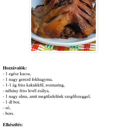
Hozzávalók:
- 1 egész kacsa,
- 1 nagy gerezd fokhagyma,
- 1-1 ág friss kakukkfű, rozmaring,
- néhány friss levél zsálya,
- 1 nagy alma, amit megtűzdelünk szegfűszeggel,
- 1 dl bor,
- só,
- bors.
Elkészítés: