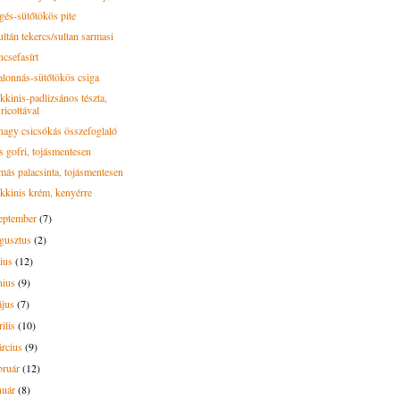
gés-sütőtökös pite
ultán tekercs/sultan sarmasi
ncsefasírt
alonnás-sütőtökös csiga
kkinis-padlizsános tészta,
ricottával
nagy csicsókás összefoglaló
s gofri, tojásmentesen
más palacsinta, tojásmentesen
kkinis krém, kenyérre
eptember
(7)
gusztus
(2)
lius
(12)
nius
(9)
ájus
(7)
rilis
(10)
rcius
(9)
bruár
(12)
nuár
(8)