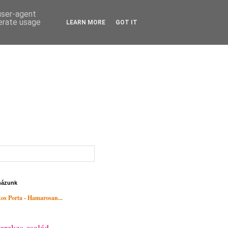
 user-agent
nerate usage
LEARN MORE
GOT IT
házunk
os Porta - Hamarosan...
erekes család