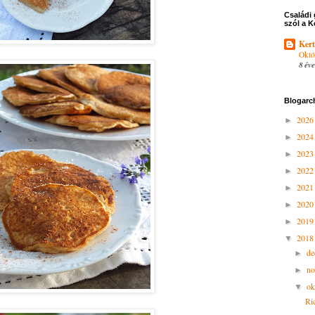
Családi 
szól a K
Kert
Októ
8 éve
Blogarc
202
►
202
►
202
►
202
►
202
►
202
►
201
►
201
▼
d
►
n
►
ok
▼
Ri