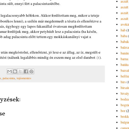
aszal
nta sült, ennyi fért a palacsintasütőbe.
aszal
aszalt
 legalacsonyabb hőfokon. Akkor fordítottam meg, mikor a teteje
aszalt
borékos lenni), a szélén már megdermedt a tészta és ellenőrizve a
avoká
rnás, úgyhogy egy lapos fakanállal óvatosan megfordítottam
bab
(
mar fordítjuk meg, akkor petyhüdt lesz a palacsinta (ha későn,
baba
 adag palacsinta előtt tettem egy mokkáskanálnyi vajat a
babak
balzs
tán megkóstolni, ellenőrizni, jó lesz-e az állag, az íz, megsült-e
banán
sütést (nálunk legalábbis mindig én eszem meg az első darabot :) ).
barna 
batáta
bazsa
befőz
s
,
palacsinta
,
tojásmentes
birs
(
birsa
bivaly
yzések:
bodza
bográ
bor
(2
se
brokk
bulgu
camem