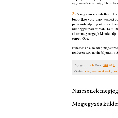
egyszerre három-négy kis palacsi
3.
A nagy rózsán sütöttem, de a
buborékos volt (vagy kezdett bu
palacsinta alja ilyenkor már ba
mindegyik palacsintát. Ha túl ha
akkor meg megég). Minden újabb
serpenyőbe.
Érdemes az első adag megsütése u
rendesen stb., aztán folytatni a 
Bejegyezte:
Judit
dátum:
10/05/2018
Címkék:
alma
,
desszert
,
édesség
,
gyor
Nincsenek megjeg
Megjegyzés küldé