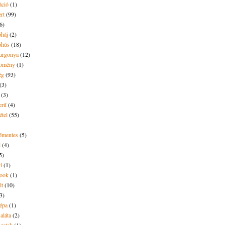
áció
(1)
rt
(99)
6)
óháj
(2)
óhús
(18)
urgonya
(12)
kömény
(1)
ég
(93)
(3)
(3)
erű
(4)
étel
(55)
tőmentes
(5)
l
(4)
5)
i
(1)
ook
(1)
lt
(10)
3)
répa
(1)
saláta
(2)