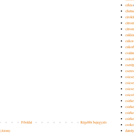
cékla
chutn
cirokl
citro
citro
cukki
cukor-
cukor
csalán
csász
cseré
csere
csicse
csicse
csicse
csics
csirke
csirk
csirke
csirk
Főoldal
Régebbi bejegyzés
csoko
datol
 (Atom)