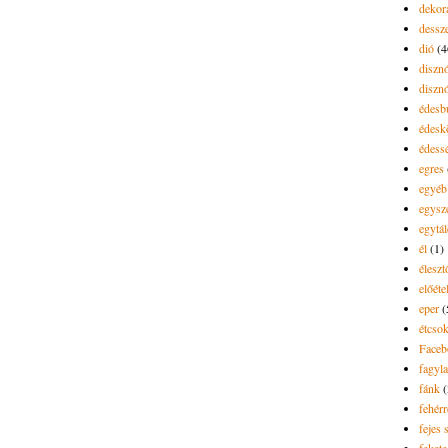
dekor
dessze
dió
(4
diszn
diszn
édesb
édes
édess
egres
egyéb
egysz
egytál
él
(1)
élesz
előéte
eper
(
étcsok
Faceb
fagyla
fánk
(
fehér
fejes 