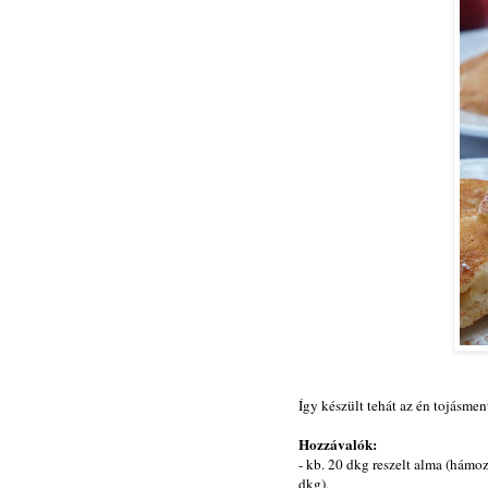
Így készült tehát az én tojásmen
Hozzávalók:
- kb. 20 dkg reszelt alma (hámo
dkg),