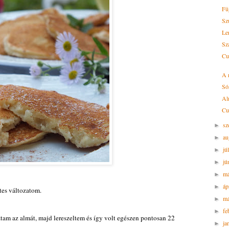
Fü
Sz
Le
Sz
Cu
A 
Só
Al
Cu
sz
►
au
►
jú
►
jú
►
m
►
áp
►
tes változatom.
má
►
fe
►
ztam az almát, majd lereszeltem és így volt egészen pontosan 22
ja
►