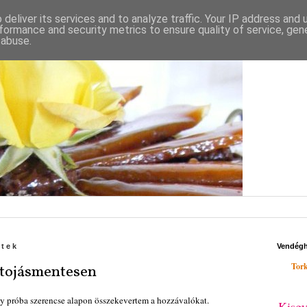
deliver its services and to analyze traffic. Your IP address and
formance and security metrics to ensure quality of service, ge
 abuse.
ntek
Vendég
Tork
 tojásmentesen
gy próba szerencse alapon összekevertem a hozzávalókat.
Kisgy