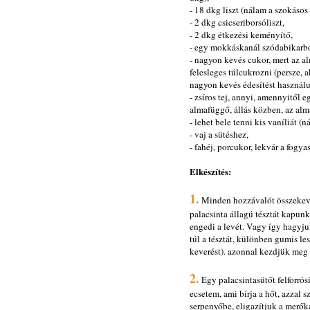
- 18 dkg liszt (nálam a szokásos
- 2 dkg csicseriborsóliszt,
- 2 dkg étkezési keményítő,
- egy mokkáskanál szódabikarb
- nagyon kevés cukor, mert az al
felesleges túlcukrozni (persze, 
nagyon kevés édesítést használu
- zsíros tej, annyi, amennyitől e
almafüggő, állás közben, az alm
- lehet bele tenni kis vaníliát (
- vaj a sütéshez,
- fahéj, porcukor, lekvár a fogya
Elkészítés:
1.
Minden hozzávalót összekeve
palacsinta állagú tésztát kapunk
engedi a levét. Vagy így hagyjuk
túl a tésztát, különben gumis le
keverést). azonnal kezdjük meg a
2.
Egy palacsintasütőt felforró
ecsetem, ami bírja a hőt, azzal
serpenyőbe, eligazítjuk a merők