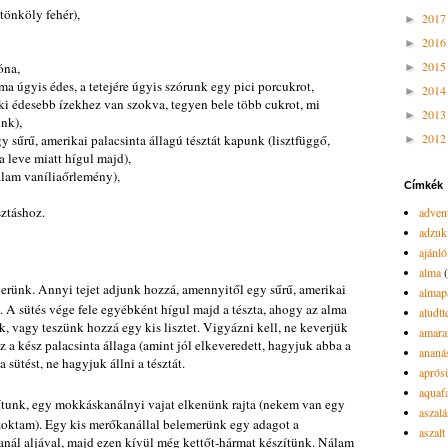
 tönköly fehér),
201
►
201
►
201
óna,
►
ma úgyis édes, a tetejére úgyis szórunk egy pici porcukrot,
201
►
aki édesebb ízekhez van szokva, tegyen bele több cukrot, mi
201
►
nk),
201
gy sűrű, amerikai palacsinta állagú tésztát kapunk (lisztfüggő,
►
a leve miatt hígul majd),
nálam vaníliaőrlemény),
Címkék
sztáshoz.
advent
adzuk
ajánló
alma
rünk. Annyi tejet adjunk hozzá, amennyitől egy sűrű, amerikai
almap
. A sütés vége fele egyébként hígul majd a tészta, ahogy az alma
aludtt
, vagy teszünk hozzá egy kis lisztet. Vigyázni kell, ne keverjük
amara
sz a kész palacsinta állaga (amint jól elkeveredett, hagyjuk abba a
ananá
 sütést, ne hagyjuk állni a tésztát.
aprós
aquaf
sítunk, egy mokkáskanálnyi vajat elkenünk rajta (nekem van egy
aszalá
 szoktam). Egy kis merőkanállal belemerünk egy adagot a
aszalt
anál aljával, majd ezen kívül még kettőt-hármat készítünk. Nálam