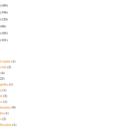
7
(189)
6
(196)
5
(120)
4
(66)
3
(185)
2
(101)
i naptár
(1)
i bab
(2)
(4)
(25)
aprika
(1)
ej
(1)
nt
(2)
sz
(1)
ütemény
(9)
aba
(1)
s
(2)
 birsalma
(1)