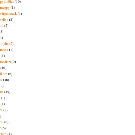
t gyümölcs
(10)
t meggy
(1)
 sárgabarack
(1)
 szilva
(2)
dó
(2)
13)
(1)
onyha
(2)
amecet
(1)
(1)
rizsliszt
(2)
(10)
likom
(6)
és
(38)
12)
lma
(15)
(1)
(1)
cs
(2)
)
oli
(8)
r
(6)
bert
(1)