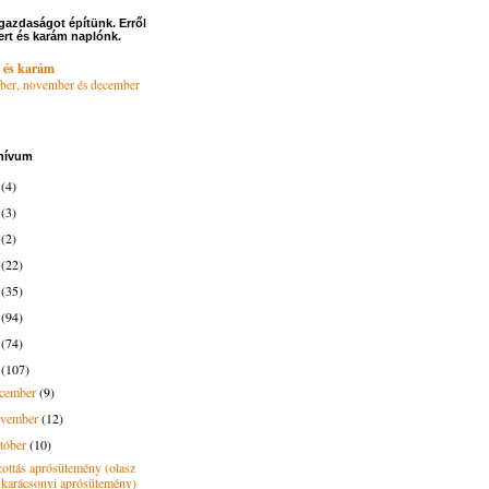
gazdaságot építünk. Erről
ert és karám naplónk.
 és karám
ber, november és december
hívum
6
(4)
4
(3)
3
(2)
2
(22)
1
(35)
0
(94)
9
(74)
8
(107)
ecember
(9)
ovember
(12)
tóber
(10)
cottás aprósütemény (olasz
karácsonyi aprósütemény)