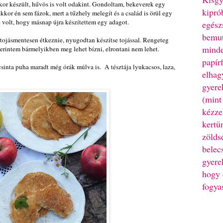
kor készült, hűvös is volt odakint. Gondoltam, bekeverek egy
kipró
akkor én sem fázok, mert a tűzhely melegít és a család is örül egy
 volt, hogy másnap újra készítettem egy adagot.
egész
bemut
tojásmentesen étkeznie, nyugodtan készítse tojással. Rengeteg
minde
szerintem bármelyikben meg lehet bízni, elrontani nem lehet.
papír
inta puha maradt még órák múlva is. A tésztája lyukacsos, laza,
elhag
gyere
(mint
kézze
kertü
zölds
belec
gyere
hogy 
fogya