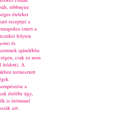
bált, többnyire
séges ételeket
ató receptjei a
nnapokra (mert a
fecniket folyton
yom) és
keimnek ajándékba
 régen, csak ez nem
l íródott). A
nkben termesztett
égek
sempészése a
kek ételébe úgy,
ők is örömmel
sszák azt.