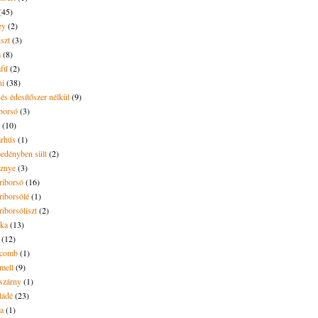
(45)
ey
(2)
iszt
(3)
m
(8)
mfű
(2)
ni
(38)
és édesítőszer nélkül
(9)
borsó
(3)
(10)
árhús
(1)
pedényben sült
(2)
sznye
(3)
riborsó
(16)
riborsólé
(1)
riborsóliszt
(2)
óka
(13)
(12)
ecomb
(1)
mell
(9)
eszárny
(1)
ládé
(23)
ya
(1)