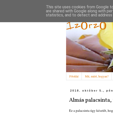
This site uses cookies from Google to 
are shared with Google along with per
statistics, and to detect and address
Ízőrző
Főoldal
Mit, miért, hogyan?
2018. október 5., pé
Almás palacsinta,
Ez a palacsinta úgy készült, ho