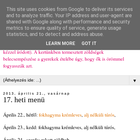
This site uses cookies from Google to deliver its services
Ízőrző
and to analyze traffic. Your IP address and user-agent are
shared with Google along with performance and security
metrics to ensure quality of service, generate usage
Kisgyerekes család kipróbált, többnyire egészséges ételeket
statistics, and to detect and address abuse.
bemutató receptjei a mindennapokra (mert a papírfecniket folyton
LEARN MORE
GOT IT
elhagyom) és gyerekeimnek ajándékba (mint régen, csak ez nem
kézzel íródott). A kertünkben termesztett zöldségek
belecsempészése a gyerekek ételébe úgy, hogy ők is örömmel
fogyasszák azt.
▼
2013. április 21., vasárnap
17. heti menü
Április 22., hétfő:
fokhagyma krémleves
,
alj nélküli túrós
,
Április 23., kedd: fokhagyma krémleves, alj nélküli túrós,
Április 24., szerda: rakott zöldbab,