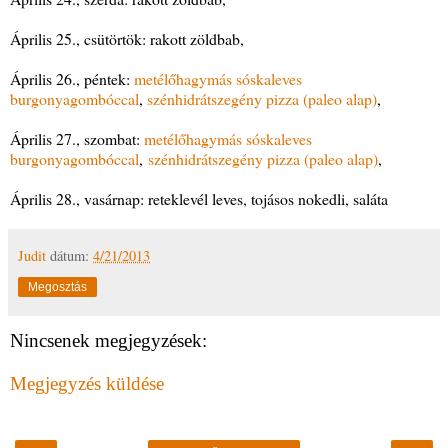
Április 25., csütörtök: rakott zöldbab,
Április 26., péntek:
metélőhagymás sóskaleves
burgonyagombóccal
,
szénhidrátszegény pizza (paleo alap)
,
Április 27., szombat:
metélőhagymás sóskaleves
burgonyagombóccal
,
szénhidrátszegény pizza (paleo alap)
,
Április 28., vasárnap: reteklevél leves, tojásos nokedli, saláta
Judit
dátum:
4/21/2013
Megosztás
Nincsenek megjegyzések:
Megjegyzés küldése