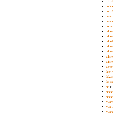
cukor
csalán
csász
cseré
csere
csicse
csicse
csicse
csics
csirke
csirk
csirke
csirk
csoko
datol
dekor
dessze
dió
(4
diszn
diszn
édesb
édes
édess