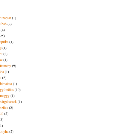
i naptár
(1)
i bab
(2)
(4)
(25)
aprika
(1)
ej
(1)
nt
(2)
sz
(1)
ütemény
(9)
aba
(1)
s
(2)
 birsalma
(1)
t gyümölcs
(10)
t meggy
(1)
 sárgabarack
(1)
 szilva
(2)
dó
(2)
13)
(1)
onyha
(2)