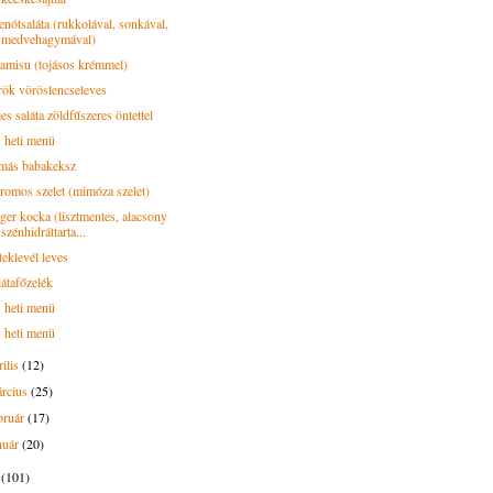
enótsaláta (rukkolával, sonkával,
medvehagymával)
ramisu (tojásos krémmel)
rök vöröslencseleves
es saláta zöldfűszeres öntettel
. heti menü
más babakeksz
tromos szelet (mimóza szelet)
ger kocka (lisztmentes, alacsony
szénhidráttarta...
teklevél leves
látafőzelék
. heti menü
. heti menü
rilis
(12)
rcius
(25)
bruár
(17)
nuár
(20)
2
(101)