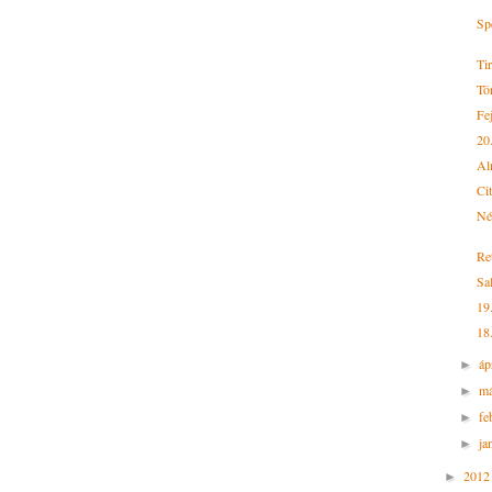
Sp
Ti
Tö
Fej
20
Al
Ci
Né
Re
Sa
19
18
áp
►
má
►
fe
►
ja
►
201
►