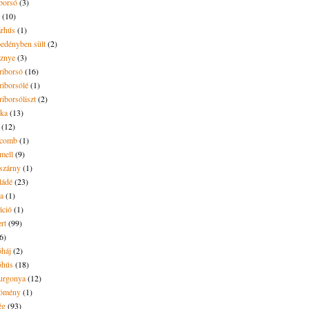
borsó
(3)
(10)
árhús
(1)
pedényben sült
(2)
sznye
(3)
riborsó
(16)
riborsólé
(1)
riborsóliszt
(2)
óka
(13)
(12)
ecomb
(1)
mell
(9)
eszárny
(1)
ládé
(23)
ya
(1)
áció
(1)
rt
(99)
6)
óháj
(2)
óhús
(18)
urgonya
(12)
kömény
(1)
ég
(93)