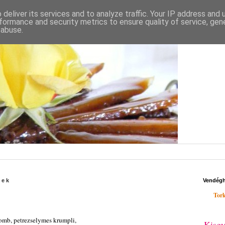
deliver its services and to analyze traffic. Your IP address and
formance and security metrics to ensure quality of service, ge
 abuse.
tek
Vendég
Tork
comb, petrezselymes krumpli,
Kisgy