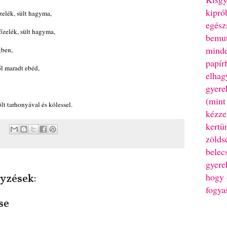
kipró
zelék, sült hagyma,
egész
főzelék, sült hagyma,
bemut
minde
gben,
papír
l maradt ebéd,
elhag
gyere
(mint
lt tarhonyával és kölessel.
kézze
kertü
zölds
belec
gyere
hogy 
yzések:
fogya
se