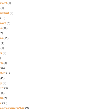
amecet
(1)
(1)
rizsliszt
(2)
(10)
likom
(6)
és
(38)
12)
lma
(15)
(1)
(1)
cs
(2)
)
oli
(8)
r
(6)
bert
(1)
(45)
ey
(2)
iszt
(3)
m
(8)
mfű
(2)
ni
(38)
és édesítőszer nélkül
(9)