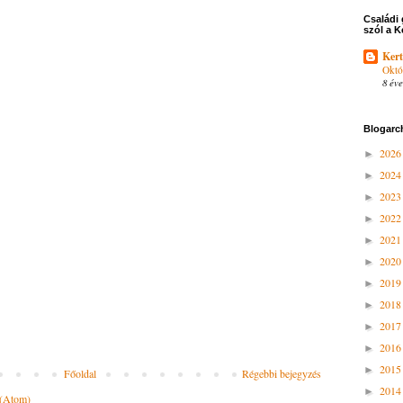
Családi 
szól a K
Kert
Októ
8 éve
Blogarc
202
►
202
►
202
►
202
►
202
►
202
►
201
►
201
►
201
►
201
►
201
►
Főoldal
Régebbi bejegyzés
201
►
 (Atom)