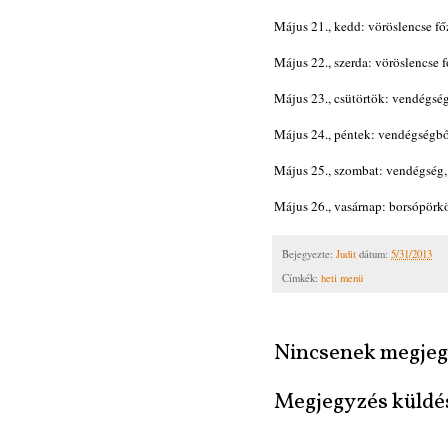
Május 21., kedd: vöröslencse fő
Május 22., szerda: vöröslencse 
Május 23., csütörtök: vendégsé
Május 24., péntek: vendégségbő
Május 25., szombat: vendégség,
Május 26., vasárnap: borsópörkö
Bejegyezte:
Judit
dátum:
5/31/2013
Címkék:
heti menü
Nincsenek megjeg
Megjegyzés küldé