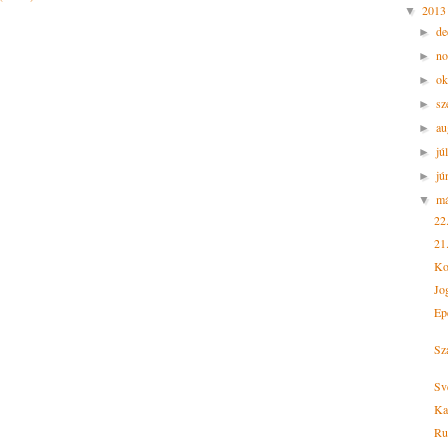
201
▼
d
►
n
►
ok
►
sz
►
au
►
jú
►
jú
►
m
▼
22
21
Ko
Jo
Epe
Sz
Sv
Ka
Ruk