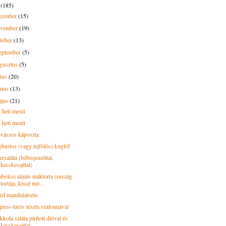
3
(185)
ecember
(15)
ovember
(19)
tóber
(13)
eptember
(5)
gusztus
(5)
lius
(20)
nius
(13)
ájus
(21)
. heti menü
. heti menü
vászos káposzta
ghurtos (vagy tejfölös) kuglóf
rsaláta (bébispenóttal,
kecskesajttal)
abolcsi almás máktorta (ország
tortája, kissé mó...
éd mandulatorta
pros-túrós tészta szalonnával
kola saláta pirított dióval és
kecskesajttal