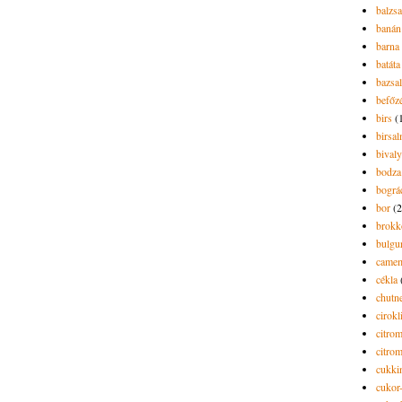
balzs
banán
barna 
batáta
bazsa
befőz
birs
(
birsa
bivaly
bodza
bográ
bor
(2
brokk
bulgu
camem
cékla
chutn
cirokl
citro
citro
cukki
cukor-