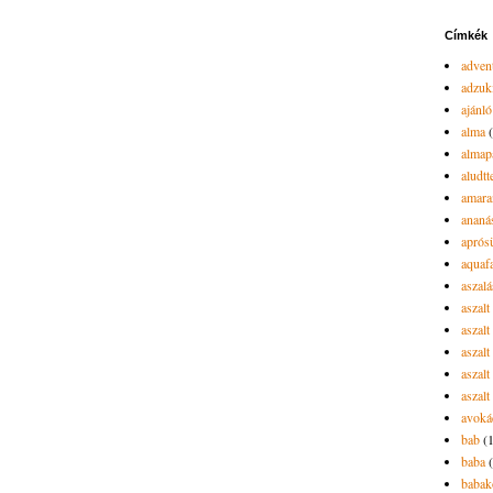
Címkék
advent
adzuk
ajánló
alma
almap
aludtt
amara
ananá
aprós
aquaf
aszalá
aszalt
aszal
aszal
aszalt
aszalt
avoká
bab
(
baba
babak