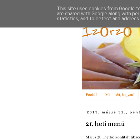
This site uses cookies from Google to 
are shared with Google along with per
statistics, and to detect and address
Ízőrző
Főoldal
Mit, miért, hogyan?
2013. május 31., pén
21. heti menü
Május 20., hétfő: konfitált liba