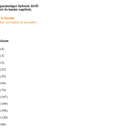
gazdaságot építünk. Erről
ert és karám naplónk.
 és karám
ber, november és december
hívum
6
(4)
4
(3)
3
(2)
2
(22)
1
(35)
0
(94)
9
(74)
8
(107)
7
(189)
6
(196)
5
(120)
4
(66)