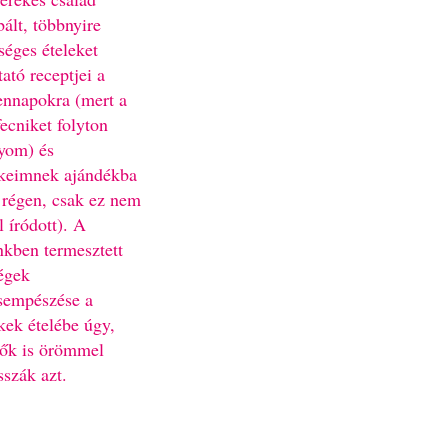
bált, többnyire
séges ételeket
ató receptjei a
nnapokra (mert a
fecniket folyton
yom) és
keimnek ajándékba
 régen, csak ez nem
l íródott). A
nkben termesztett
égek
sempészése a
kek ételébe úgy,
ők is örömmel
sszák azt.