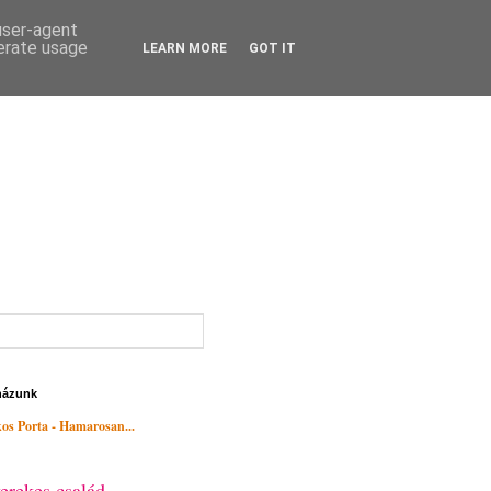
 user-agent
nerate usage
LEARN MORE
GOT IT
házunk
os Porta - Hamarosan...
erekes család