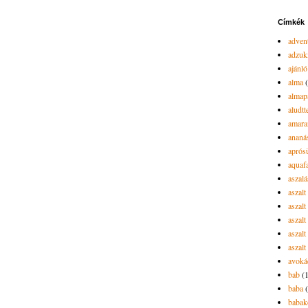
Címkék
advent
adzuk
ajánló
alma
almap
aludtt
amara
ananá
aprós
aquaf
aszalá
aszalt
aszal
aszal
aszalt
aszalt
avoká
bab
(
baba
babak