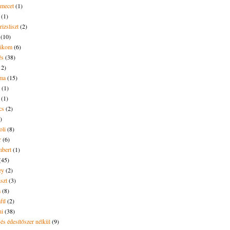
amecet
(1)
(1)
rizsliszt
(2)
(10)
likom
(6)
és
(38)
12)
lma
(15)
(1)
(1)
cs
(2)
)
oli
(8)
r
(6)
bert
(1)
(45)
ey
(2)
iszt
(3)
m
(8)
mfű
(2)
ni
(38)
és édesítőszer nélkül
(9)