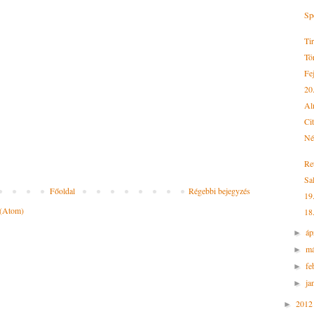
Sp
Ti
Tö
Fej
20
Al
Ci
Né
Re
Sa
Főoldal
Régebbi bejegyzés
19
 (Atom)
18
áp
►
má
►
fe
►
ja
►
201
►