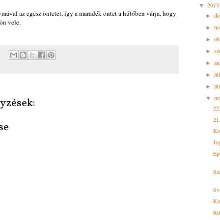
201
▼
val az egész öntetet, így a maradék öntet a hűtőben várja, hogy
d
►
ön vele.
n
►
ok
►
sz
►
au
►
jú
►
jú
►
m
▼
yzések:
22
21
se
Ko
Jo
Epe
Sz
Sv
Ka
Ruk