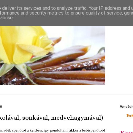
deliver its services and to analyze traffic. Your IP address and
formance and security metrics to ensure quality of service, ge
 abuse.
fő
Vendég
Tork
kolával, sonkával, medvehagymával)
maradék spenótot a kertben, így gondoltam, akkor a bébispenótból
Kisgy