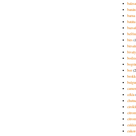
balzs
banán
barna 
batáta
bazsa
befőz
birs
(
birsa
bivaly
bodza
bográ
bor
(2
brokk
bulgu
camem
cékla
chutn
cirokl
citro
citro
cukki
cukor-