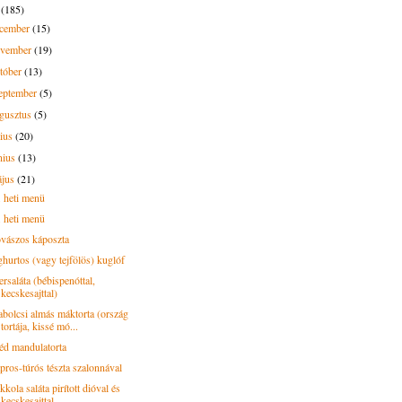
3
(185)
ecember
(15)
ovember
(19)
tóber
(13)
eptember
(5)
gusztus
(5)
lius
(20)
nius
(13)
ájus
(21)
. heti menü
. heti menü
vászos káposzta
ghurtos (vagy tejfölös) kuglóf
rsaláta (bébispenóttal,
kecskesajttal)
abolcsi almás máktorta (ország
tortája, kissé mó...
éd mandulatorta
pros-túrós tészta szalonnával
kola saláta pirított dióval és
kecskesajttal