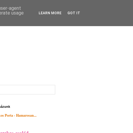
 user-agent
nerate usage
LEARN MORE
GOT IT
házunk
os Porta - Hamarosan...
erekes család