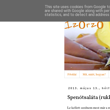
This site uses cookies from Google to 
are shared with Google along with per
statistics, and to detect and address
Ízőrző
Főoldal
Mit, miért, hogyan?
2013. május 13., hét
Spenótsaláta (ruk
Le kellett szednem most már a 