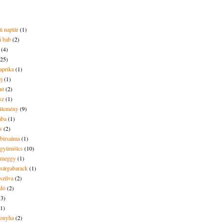
i naptár
(1)
i bab
(2)
(4)
(25)
aprika
(1)
ej
(1)
nt
(2)
sz
(1)
ütemény
(9)
aba
(1)
s
(2)
 birsalma
(1)
t gyümölcs
(10)
t meggy
(1)
 sárgabarack
(1)
 szilva
(2)
dó
(2)
13)
(1)
onyha
(2)