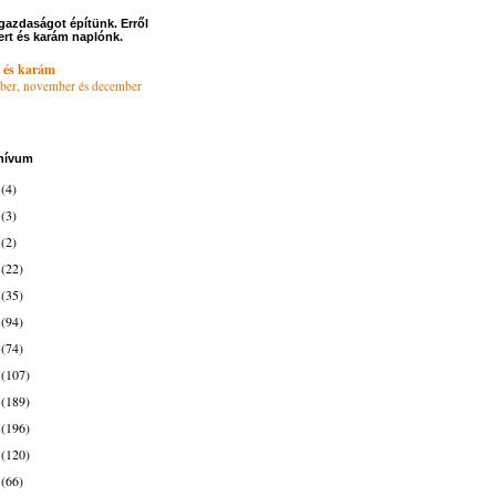
gazdaságot építünk. Erről
ert és karám naplónk.
 és karám
ber, november és december
hívum
6
(4)
4
(3)
3
(2)
2
(22)
1
(35)
0
(94)
9
(74)
8
(107)
7
(189)
6
(196)
5
(120)
4
(66)