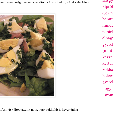
ysem ettem még nyersen spenótot. Kár volt eddig várni vele. Finom
kipró
egész
bemut
minde
papír
elhag
gyere
(mint
kézze
kertü
zölds
belec
gyere
hogy 
fogya
 Annyit változtattunk rajta, hogy rukkolát is kevertünk a