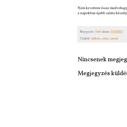
Nem kevertem össze medvehagymá
a napokban újabb saláta készülj
Bejegyezte:
Judit
dátum:
5/13/2013
Címkék:
rukkola
,
saláta
,
spenót
Nincsenek megjeg
Megjegyzés küldé