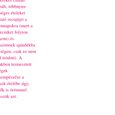
bált, többnyire
séges ételeket
ató receptjei a
nnapokra (mert a
fecniket folyton
yom) és
keimnek ajándékba
 régen, csak ez nem
l íródott). A
nkben termesztett
égek
sempészése a
kek ételébe úgy,
ők is örömmel
sszák azt.