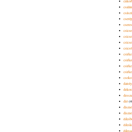
cukor
csalán
csász
cseré
csere
csicse
csicse
csicse
csics
csirke
csirk
csirke
csirk
csoko
datol
dekor
dessze
dió
(4
diszn
diszn
édesb
édes
édess