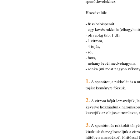
spenótlevelekhez.
Hozzávalók:
- friss bébispenót,
- egy kevés rukkola (elhagyható
- olívaolaj (kb. 1 dl),
- 1 citrom,
- 4 tojás,
- só,
- bors,
- néhány levél medvehagyma,
- sonka (mi most nagyon vékonyra
1.
A spenótot, a rukkolát és 
tojást keményre főzzük.
2.
A citrom héját lereszeljük, l
keverve hozzáadunk háromszoros
keverjük az olajos citromlevet
3.
A spenótot és rukkolát tányér
kirakjuk és meglocsoljuk a citro
hűtőbe a maradékot). Pirítóssal 