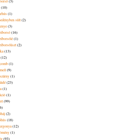
borsó
(3)
(10)
árhús
(1)
pedényben sült
(2)
sznye
(3)
riborsó
(16)
riborsólé
(1)
riborsóliszt
(2)
óka
(13)
(12)
ecomb
(1)
mell
(9)
eszárny
(1)
ládé
(23)
ya
(1)
áció
(1)
rt
(99)
6)
óháj
(2)
óhús
(18)
urgonya
(12)
kömény
(1)
ég
(93)