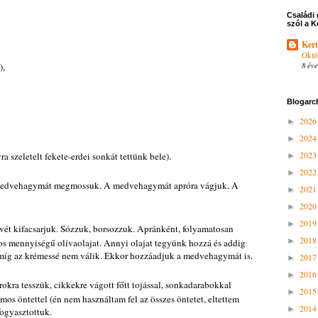
Családi 
szól a K
Kert
Októ
8 éve
),
Blogarc
202
►
202
►
202
 szeletelt fekete-erdei sonkát tettünk bele).
►
202
►
a medvehagymát megmossuk. A medvehagymát apróra vágjuk. A
202
►
202
►
201
►
evét kifacsarjuk. Sózzuk, borsozzuk. Apránként, folyamatosan
201
►
 mennyiségű olívaolajat. Annyi olajat tegyünk hozzá és addig
, míg az krémessé nem válik. Ekkor hozzáadjuk a medvehagymát is.
201
►
201
►
okra tesszük, cikkekre vágott főtt tojással, sonkadarabokkal
201
►
mos öntettel (én nem használtam fel az összes öntetet, eltettem
201
►
fogyasztottuk.