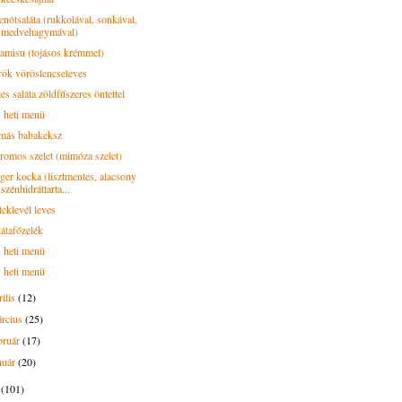
enótsaláta (rukkolával, sonkával,
medvehagymával)
ramisu (tojásos krémmel)
rök vöröslencseleves
es saláta zöldfűszeres öntettel
. heti menü
más babakeksz
tromos szelet (mimóza szelet)
ger kocka (lisztmentes, alacsony
szénhidráttarta...
teklevél leves
látafőzelék
. heti menü
. heti menü
rilis
(12)
rcius
(25)
bruár
(17)
nuár
(20)
2
(101)