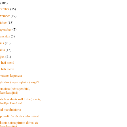
3
(185)
ecember
(15)
ovember
(19)
tóber
(13)
eptember
(5)
gusztus
(5)
lius
(20)
nius
(13)
ájus
(21)
. heti menü
. heti menü
vászos káposzta
ghurtos (vagy tejfölös) kuglóf
rsaláta (bébispenóttal,
kecskesajttal)
abolcsi almás máktorta (ország
tortája, kissé mó...
éd mandulatorta
pros-túrós tészta szalonnával
kola saláta pirított dióval és
kecskesajttal