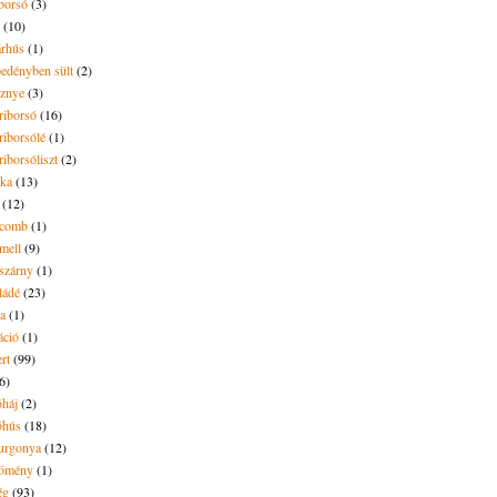
borsó
(3)
(10)
árhús
(1)
pedényben sült
(2)
sznye
(3)
riborsó
(16)
riborsólé
(1)
riborsóliszt
(2)
óka
(13)
(12)
ecomb
(1)
mell
(9)
eszárny
(1)
ládé
(23)
ya
(1)
áció
(1)
rt
(99)
6)
óháj
(2)
óhús
(18)
urgonya
(12)
kömény
(1)
ég
(93)