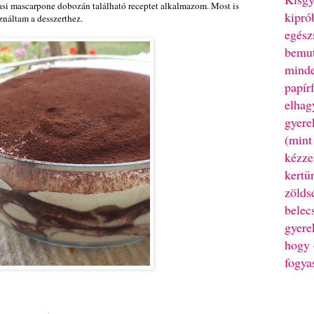
asi mascarpone dobozán található receptet alkalmazom. Most is
kipró
ználtam a desszerthez.
egész
bemut
minde
papír
elhag
gyere
(mint
kézze
kertü
zölds
belec
gyere
hogy 
fogya