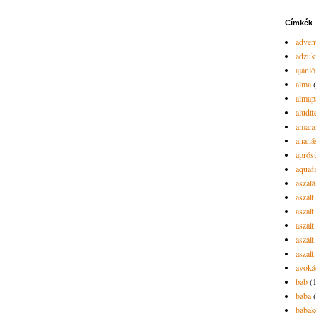
Címkék
advent
adzuk
ajánló
alma
almap
aludtt
amara
ananá
aprós
aquaf
aszalá
aszalt
aszal
aszal
aszalt
aszalt
avoká
bab
(
baba
babak