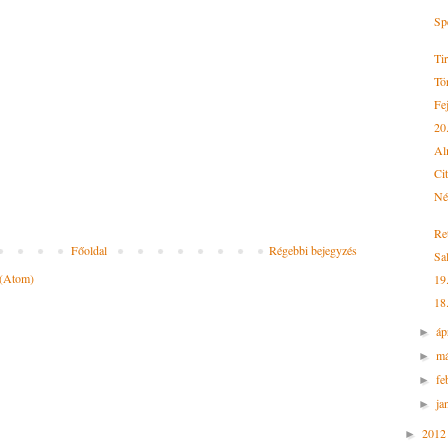
Sp
Ti
Tö
Fej
20
Al
Ci
Né
Re
Főoldal
Régebbi bejegyzés
Sa
 (Atom)
19
18
áp
►
má
►
fe
►
ja
►
201
►