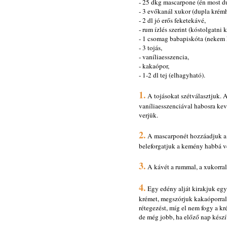
- 25 dkg mascarpone (én most du
- 3 evőkanál xukor (dupla krém
- 2 dl jó erős feketekávé,
- rum ízlés szerint (kóstolgatni k
- 1 csomag babapiskóta (nekem 
- 3 tojás,
- vaníliaesszencia,
- kakaópor,
- 1-2 dl tej (elhagyható).
1.
A tojásokat szétválasztjuk. A
vaníliaesszenciával habosra kev
verjük.
2.
A mascarponét hozzáadjuk a 
beleforgatjuk a kemény habbá ver
3.
A kávét a rummal, a xukorral 
4.
Egy edény alját kirakjuk egy
krémet, megszórjuk kakaóporral 
rétegezést, míg el nem fogy a kr
de még jobb, ha előző nap készít