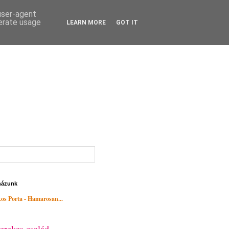
 user-agent
nerate usage
LEARN MORE
GOT IT
házunk
os Porta - Hamarosan...
erekes család