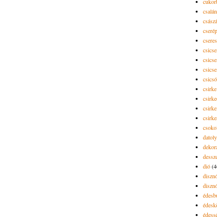
cukor
csalán
csász
cseré
csere
csicse
csicse
csicse
csics
csirke
csirk
csirke
csirk
csoko
datol
dekor
dessze
dió
(4
diszn
diszn
édesb
édes
édess