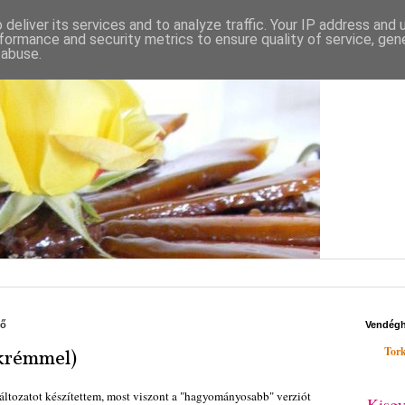
deliver its services and to analyze traffic. Your IP address and
formance and security metrics to ensure quality of service, ge
 abuse.
fő
Vendég
Tork
 krémmel)
áltozatot készítettem, most viszont a "hagyományosabb" verziót
Kisgy