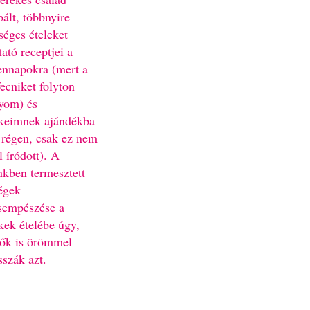
bált, többnyire
séges ételeket
ató receptjei a
nnapokra (mert a
fecniket folyton
yom) és
keimnek ajándékba
 régen, csak ez nem
l íródott). A
nkben termesztett
égek
sempészése a
kek ételébe úgy,
ők is örömmel
sszák azt.