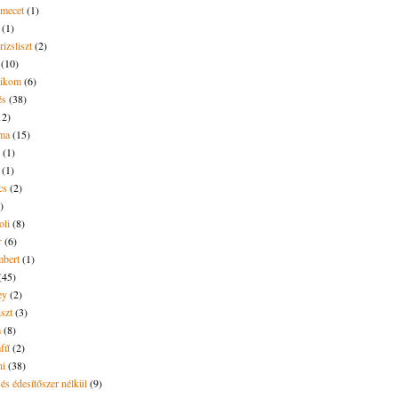
amecet
(1)
(1)
rizsliszt
(2)
(10)
likom
(6)
és
(38)
12)
lma
(15)
(1)
(1)
cs
(2)
)
oli
(8)
r
(6)
bert
(1)
(45)
ey
(2)
iszt
(3)
m
(8)
mfű
(2)
ni
(38)
és édesítőszer nélkül
(9)