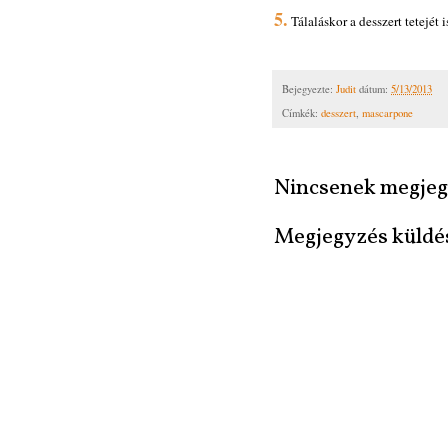
5.
Tálaláskor a desszert tetejét
Bejegyezte:
Judit
dátum:
5/13/2013
Címkék:
desszert
,
mascarpone
Nincsenek megjeg
Megjegyzés küldé