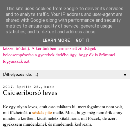
This site uses cookies from Google to deliver its services
Ízőrző
and to analyze traffic. Your IP address and user-agent are
shared with Google along with performance and security
metrics to ensure quality of service, generate usage
Kisgyerekes család kipróbált, többnyire egészséges ételeket
statistics, and to detect and address abuse.
bemutató receptjei a mindennapokra (mert a papírfecniket folyton
LEARN MORE
GOT IT
elhagyom) és gyerekeimnek ajándékba (mint régen, csak ez nem
kézzel íródott). A kertünkben termesztett zöldségek
belecsempészése a gyerekek ételébe úgy, hogy ők is örömmel
fogyasszák azt.
▼
2017. április 25., kedd
Csicseriborsó leves
Ez egy olyan leves, amit este találtam ki, mert fogalmam nem volt,
mit főzhetnék a
sóskás pite
mellé. Most, hogy még nem érik annyi
minden a kertben, kicsit nehéz kitalálnom, mit főzzek, de azért
igyekszem mindenkinek és mindennek kedvezni.