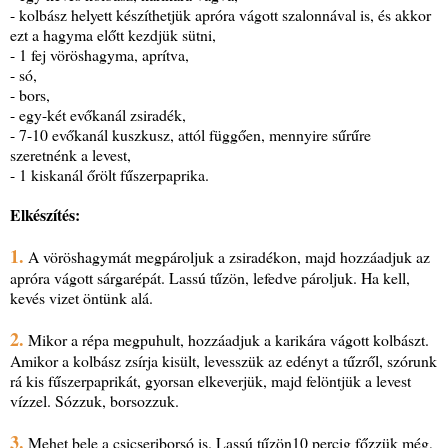
- kolbász helyett készíthetjük apróra vágott szalonnával is, és akkor
ezt a hagyma előtt kezdjük sütni,
- 1 fej vöröshagyma, aprítva,
- só,
- bors,
- egy-két evőkanál zsiradék,
- 7-10 evőkanál kuszkusz, attól függően, mennyire sűrűre
szeretnénk a levest,
- 1 kiskanál őrölt fűszerpaprika.
Elkészítés:
1.
A vöröshagymát megpároljuk a zsiradékon, majd hozzáadjuk az
apróra vágott sárgarépát. Lassú tűzön, lefedve pároljuk. Ha kell,
kevés vizet öntünk alá.
2.
Mikor a répa megpuhult, hozzáadjuk a karikára vágott kolbászt.
Amikor a kolbász zsírja kisült, levesszük az edényt a tűzről, szórunk
rá kis fűszerpaprikát, gyorsan elkeverjük, majd felöntjük a levest
vízzel. Sózzuk, borsozzuk.
3.
Mehet bele a csicseriborsó is. Lassú tűzön10 percig főzzük még,