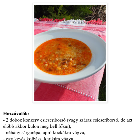
Hozzávalók:
- 2 doboz konzerv csicseriborsó (vagy száraz csicseriborsó, de azt
előbb akkor külön meg kell főzni),
- néhány sárgarépa, apró kockákra vágva,
- egy kevés kolbász, karikára vágva,