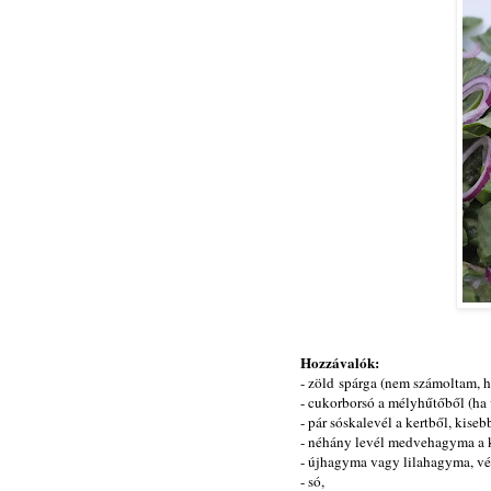
Hozzávalók:
- zöld spárga (nem számoltam, h
- cukorborsó a mélyhűtőből (ha v
- pár sóskalevél a kertből, kis
- néhány levél medvehagyma a k
- újhagyma vagy lilahagyma, v
- só,