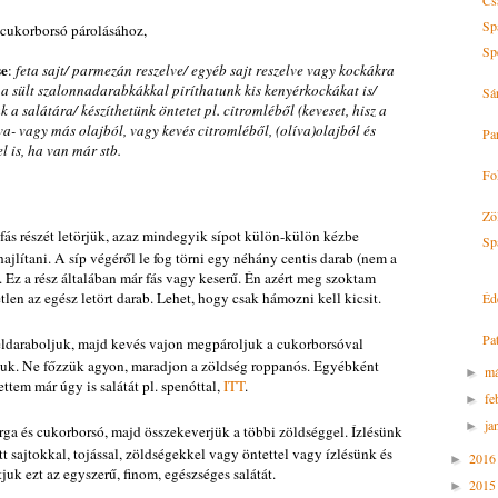
Cs
Sp
a cukorborsó párolásához,
Sp
se
:
feta sajt/ parmezán reszelve/ egyéb sajt reszelve vagy kockákra
a sült szalonnadarabkákkal piríthatunk kis kenyérkockákat is/
Sá
k a salátára/ készíthetünk öntetet pl. citromléből (keveset, hisz a
va- vagy más olajból, vagy kevés citromléből, (olíva)olajból és
Pa
l is, ha van már stb.
Fo
Zö
ás részét letörjük, azaz mindegyik sípot külön-külön kézbe
Sp
jlítani. A síp végéről le fog törni egy néhány centis darab (nem a
. Ez a rész általában már fás vagy keserű. Én azért meg szoktam
len az egész letört darab. Lehet, hogy csak hámozni kell kicsit.
Éde
Pa
feldaraboljuk, majd kevés vajon megpároljuk a cukorborsóval
zzuk. Ne főzzük agyon, maradjon a zöldség roppanós. Egyébként
má
►
ettem már úgy is salátát pl. spenóttal,
ITT
.
fe
►
ja
►
árga és cukorborsó, majd összekeverjük a többi zöldséggel. Ízlésünk
tett sajtokkal, tojással, zöldségekkel vagy öntettel vagy ízlésünk és
201
►
uk ezt az egyszerű, finom, egészséges salátát.
201
►