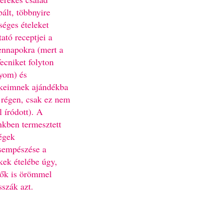
bált, többnyire
séges ételeket
ató receptjei a
nnapokra (mert a
fecniket folyton
yom) és
keimnek ajándékba
 régen, csak ez nem
l íródott). A
nkben termesztett
égek
sempészése a
kek ételébe úgy,
ők is örömmel
sszák azt.