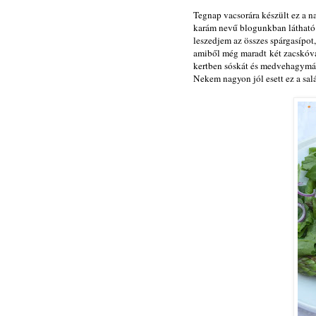
Tegnap vacsorára készült ez a n
karám nevű blogunkban látható 
leszedjem az összes spárgasípot
amiből még maradt két zacskóva
kertben sóskát és medvehagymát
Nekem nagyon jól esett ez a sal