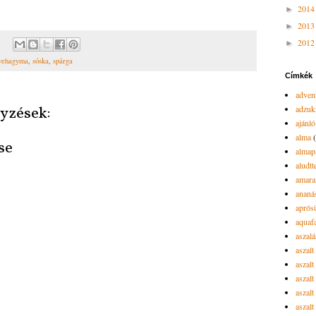
201
►
201
►
201
►
vehagyma
,
sóska
,
spárga
Címkék
advent
adzuk
yzések:
ajánló
alma
se
almap
aludtt
amara
ananá
aprós
aquaf
aszalá
aszalt
aszal
aszal
aszalt
aszalt