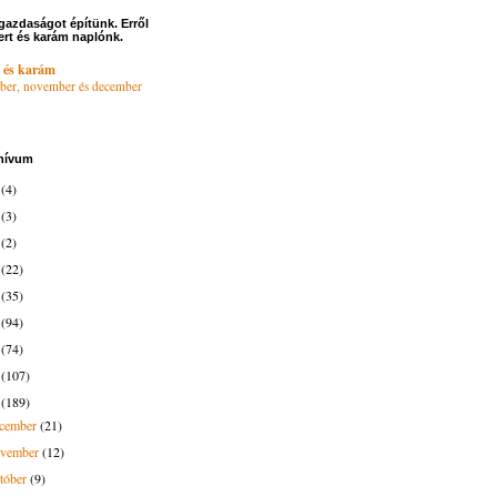
gazdaságot építünk. Erről
ert és karám naplónk.
 és karám
ber, november és december
hívum
6
(4)
4
(3)
3
(2)
2
(22)
1
(35)
0
(94)
9
(74)
8
(107)
7
(189)
ecember
(21)
ovember
(12)
tóber
(9)