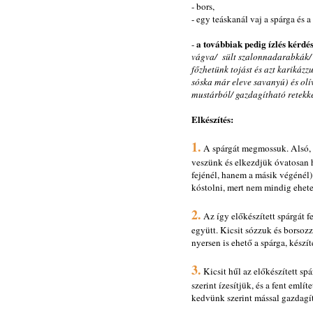
- bors,
- egy teáskanál vaj a spárga és 
a továbbiak pedig ízlés kérdé
-
vágva/ sült szalonnadarabkák/ 
főzhetünk tojást és azt karikázzu
sóska már eleve savanyú) és olí
mustárból/ gazdagítható retekke
Elkészítés:
1.
A spárgát megmossuk. Alsó, f
veszünk és elkezdjük óvatosan ha
fejénél, hanem a másik végénél)
kóstolni, mert nem mindig ehetet
2.
Az így előkészített spárgát 
együtt. Kicsit sózzuk és borso
nyersen is ehető a spárga, készít
3.
Kicsit hűl az előkészített sp
szerint ízesítjük, és a fent emlí
kedvünk szerint mással gazdagítj