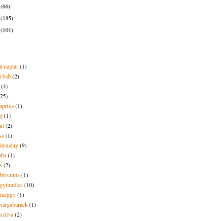
4
(66)
3
(185)
2
(101)
i naptár
(1)
i bab
(2)
(4)
(25)
aprika
(1)
ej
(1)
nt
(2)
sz
(1)
ütemény
(9)
aba
(1)
s
(2)
 birsalma
(1)
t gyümölcs
(10)
t meggy
(1)
 sárgabarack
(1)
 szilva
(2)