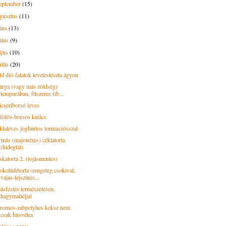
eptember
(15)
gusztus
(11)
lius
(13)
nius
(9)
ájus
(10)
rilis
(20)
ld dió-falatok levelestészta ágyon
árga (vagy más zöldség)
tempurában, fűszeres rib...
icseriborsó leves
jfölös-borsos kalács
klaleves joghurtos tormaszósszal
rmás (majonézes) céklatorta
(hidegtál)
skatorta 2. (tojásmentes)
okoládétorta (rengeteg csokival,
vajas-tejszínes...
jásfestés természetesen,
hagymahéjjal
tromos-zabpelyhes keksz nem
csak húsvétra