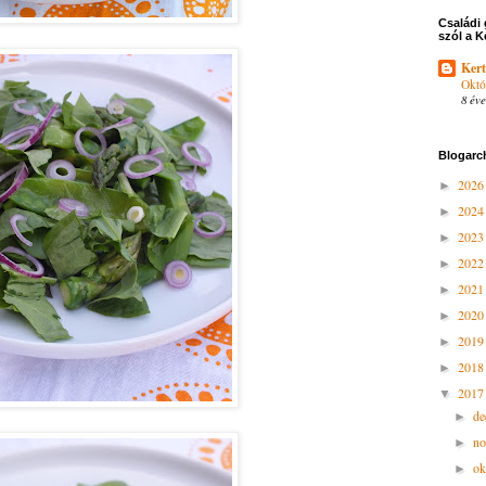
Családi 
szól a K
Kert
Októ
8 éve
Blogarc
202
►
202
►
202
►
202
►
202
►
202
►
201
►
201
►
201
▼
d
►
n
►
ok
►