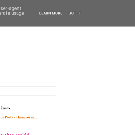
 user-agent
nerate usage
LEARN MORE
GOT IT
házunk
os Porta - Hamarosan...
erekes család