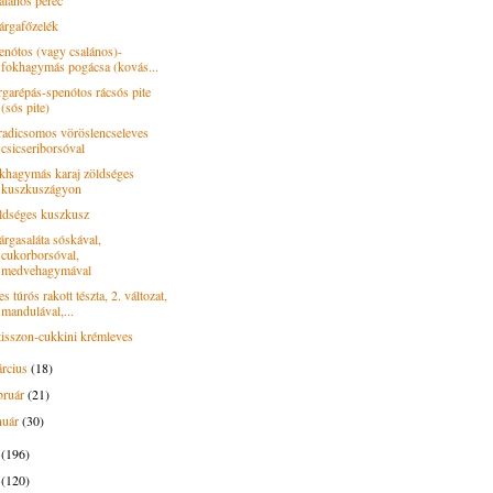
alános perec
árgafőzelék
enótos (vagy csalános)-
fokhagymás pogácsa (kovás...
rgarépás-spenótos rácsós pite
(sós pite)
radicsomos vöröslencseleves
csicseriborsóval
khagymás karaj zöldséges
kuszkuszágyon
ldséges kuszkusz
árgasaláta sóskával,
cukorborsóval,
medvehagymával
s túrós rakott tészta, 2. változat,
mandulával,...
tisszon-cukkini krémleves
rcius
(18)
bruár
(21)
nuár
(30)
6
(196)
5
(120)