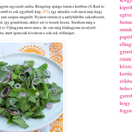
agyon egyszerű saláta. Rengeteg spárga terem a kertben (A Kert és
kipró
erről és sok egyébről kép,
ITT
), így aktuális volt most már, hogy
egész
, ami szépen megnőtt. Nyáron tettem el a mélyhűtőbe cukorborsót,
bemut
l, így gondoltam, akkor azt is teszek hozzá. Szedtem még a
 is. Újhagyma most nincs, de van még lilahagyma tavalyról.
minde
áta, mert igencsak kívánom a sok-sok zöldséget.
papír
elhag
gyere
(mint
kézze
kertü
zölds
belec
gyere
hogy 
fogya