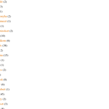
dó
(2)
13)
(1)
onyha
(2)
amecet
(1)
(1)
rizsliszt
(2)
(10)
likom
(6)
és
(38)
12)
lma
(15)
(1)
(1)
cs
(2)
)
oli
(8)
r
(6)
bert
(1)
(45)
ey
(2)
iszt
(3)
m
(8)