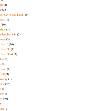
mfű
(2)
ni
(38)
és édesítőszer nélkül
(9)
borsó
(3)
(10)
árhús
(1)
pedényben sült
(2)
sznye
(3)
riborsó
(16)
riborsólé
(1)
riborsóliszt
(2)
óka
(13)
(12)
ecomb
(1)
mell
(9)
eszárny
(1)
ládé
(23)
ya
(1)
áció
(1)
rt
(99)
6)
óháj
(2)