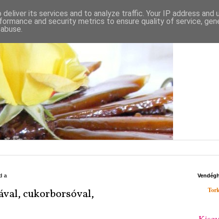
deliver its services and to analyze traffic. Your IP address and
formance and security metrics to ensure quality of service, ge
 abuse.
rda
Vendég
Tork
ával, cukorborsóval,
Kisgy