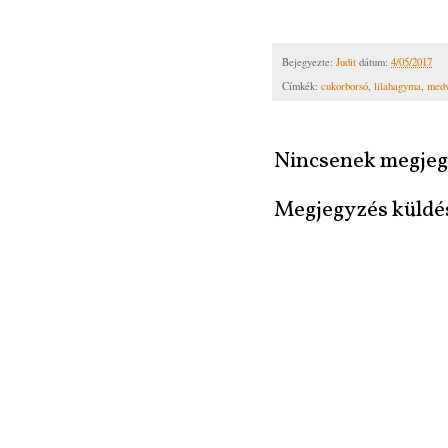
Bejegyezte:
Judit
dátum:
4/05/2017
Címkék:
cukorborsó
,
lilahagyma
,
med
Nincsenek megjeg
Megjegyzés küldé