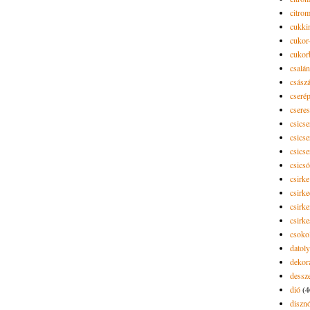
citro
cukki
cukor-
cukor
csalán
csász
cseré
csere
csicse
csicse
csicse
csics
csirke
csirk
csirke
csirk
csoko
datol
dekor
dessze
dió
(4
diszn