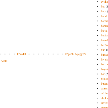
avoká
bab
(
baba
babak
balzs
banán
barna 
batáta
bazsa
befőz
birs
(
Főoldal
Régebbi bejegyzés
birsa
bivaly
 (Atom)
bodza
bográ
bor
(2
brokk
bulgu
camem
cékla
chutn
cirokl
citro