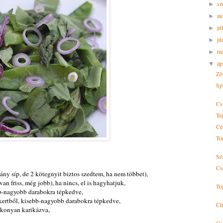
sz
►
au
►
jú
►
jú
►
m
►
áp
▼
Zö
Sp
Cs
Te
Cé
To
Só
Cs
ány síp, de 2 kötegnyit biztos szedtem, ha nem többet),
an friss, még jobb), ha nincs, el is hagyhatjuk,
To
ebb-nagyobb darabokra tépkedve,
ertből, kisebb-nagyobb darabokra tépkedve,
Ci
ékonyan karikázva,