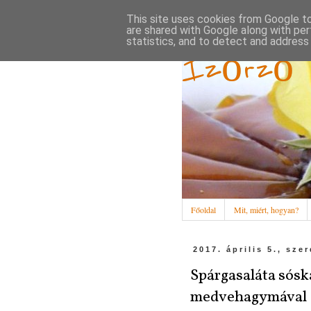
This site uses cookies from Google to 
are shared with Google along with per
statistics, and to detect and address
Ízőrző
Főoldal
Mit, miért, hogyan?
2017. április 5., sze
Spárgasaláta sósk
medvehagymával