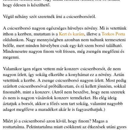
hogy édesen is készíthető.
Végül néhány szót szeretnék írni a csicseriborsóról.
A csicseriborsó nagyon egészséges hüvelyes növény. Mi is vetettünk
itthon a kertben, mutattam is a
Kert és karám
, illetve a
Torkos Porta
oldalunkon. Nagy mennyiségben azonban nem tudtunk termeszteni
belőle, mert minden hüvelyben csak egy-két szem borsó található.
Mindenesetre nagyon finom volt frissen, még zsengén megfőzni és
megenni.
Valamikor igen régen vettem már konzerv csicseriborsót, de nem
nagyon ízlett, így sokáig elkerülte a konyhámat ez a növény. Aztán
vetettünk a kertbe. A zsenge csicseriborsó nagyon ízlett. Most pedig
szárított csicseriborsóval próbálkoztam, és rá kellett jönnöm, sokkal
finomabb, mint a konzerv. (Arról nem beszélve, hogy nem szeretek
és nem is nagyon vásárolok konzerv termékeket. Ha elég ideig
áztatjuk a borsót, akkor a főzés sem tart sokáig, valamint nagyobb
adagot megfőzve a maradékot akár le is fagyaszthatjuk.)
Miért jó a csicseriborsó azon kívül, hogy finom? Magas a
rosttartalma. Pektintartalma miatt csökkenti az étkezések utáni gyors