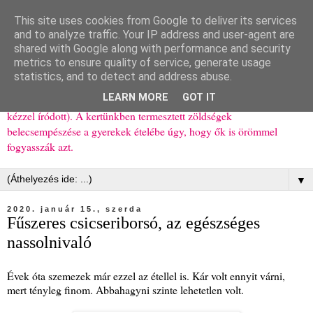
This site uses cookies from Google to deliver its services
Ízőrző
and to analyze traffic. Your IP address and user-agent are
shared with Google along with performance and security
metrics to ensure quality of service, generate usage
Kisgyerekes család kipróbált, többnyire egészséges ételeket
statistics, and to detect and address abuse.
bemutató receptjei a mindennapokra (mert a papírfecniket folyton
LEARN MORE
GOT IT
elhagyom) és gyerekeimnek ajándékba (mint régen, csak ez nem
kézzel íródott). A kertünkben termesztett zöldségek
belecsempészése a gyerekek ételébe úgy, hogy ők is örömmel
fogyasszák azt.
▼
2020. január 15., szerda
Fűszeres csicseriborsó, az egészséges
nassolnivaló
Évek óta szemezek már ezzel az étellel is. Kár volt ennyit várni,
mert tényleg finom. Abbahagyni szinte lehetetlen volt.