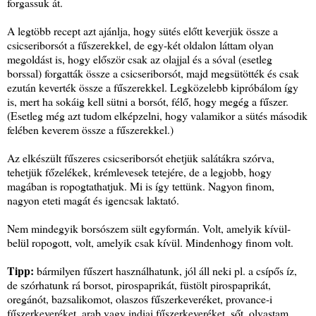
forgassuk át.
A legtöbb recept azt ajánlja, hogy sütés előtt keverjük össze a
csicseriborsót a fűszerekkel, de egy-két oldalon láttam olyan
megoldást is, hogy először csak az olajjal és a sóval (esetleg
borssal) forgatták össze a csicseriborsót, majd megsütötték és csak
ezután keverték össze a fűszerekkel. Legközelebb kipróbálom így
is, mert ha sokáig kell sütni a borsót, félő, hogy megég a fűszer.
(Esetleg még azt tudom elképzelni, hogy valamikor a sütés második
felében keverem össze a fűszerekkel.)
Az elkészült fűszeres csicseriborsót ehetjük salátákra szórva,
tehetjük főzelékek, krémlevesek tetejére, de a legjobb, hogy
magában is ropogtathatjuk. Mi is így tettünk. Nagyon finom,
nagyon eteti magát és igencsak laktató.
Nem mindegyik borsószem sült egyformán. Volt, amelyik kívül-
belül ropogott, volt, amelyik csak kívül. Mindenhogy finom volt.
Tipp:
bármilyen fűszert használhatunk, jól áll neki pl. a csípős íz,
de szórhatunk rá borsot, pirospaprikát, füstölt pirospaprikát,
oregánót, bazsalikomot, olaszos fűszerkeveréket, provance-i
fűszerkeveréket, arab vagy indiai fűszerkeveréket, sőt, olvastam,