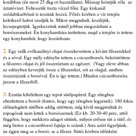
korábban (én most 25 dkg-ot használtam). Másnap leöntjük róla az
áztatóvizet. Feltesszük tiszta vízzel főni. Egy kiskanál
szódabikarbónát is teszünk hozzá. Főzés közben a víz tetején
keletkező habot szedjük le. Mikor megpuhult, leszűrjük,
lecsepegtetjük. Igyekezzünk minél jobban megszárítani a
borsószemeket. Én konyharuhára terítettem, majd a tetejére is tettem
egy konyharuhát, hogy leszárítsam.
2.
Egy szűk evőkanálnyi olajat összekevertem a kívánt fűszerekkel
és a sóval. Egy mély edénybe tettem a csicseriborsót, beleöntöttem
a fűszeres olajat és jól összeráztam az egészet. (Vagy eleve abban
az edényben keverjük össze a fűszereket, sót az olajjal, amiben
összerázzuk a borsóval. Én is így tettem.) Minden csicseriborsóra
jusson a fűszerből.
3.
Ezután kibéleltem egy tepsit sütőpapírral. Egy rétegben
elterítettem a borsót (fontos, hogy egy rétegben legyenek). 180 fokra
előmelegített sütőben addig sütöttem, míg kívül megpirultak és
ropogósak nem lettek a borsószemek (Ez kb. 20-30-40 perc, attól
függően, hogy mekkora adagot sütünk, milyen erősen süt a sütő, és
még biztos a csicseriborsó fajtája is számít.) Arra azért figyeljünk,
ne égjen meg se a borsó, se a fűszer. Sütés közben időnként