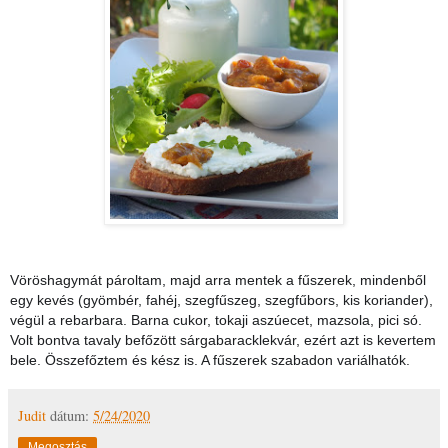
Vöröshagymát pároltam, majd arra mentek a fűszerek, mindenből
egy kevés (gyömbér, fahéj, szegfűszeg, szegfűbors, kis koriander),
végül a rebarbara. Barna cukor, tokaji aszúecet, mazsola, pici só.
Volt bontva tavaly befőzött sárgabaracklekvár, ezért azt is kevertem
bele. Összefőztem és kész is. A fűszerek szabadon variálhatók.
Judit
dátum:
5/24/2020
Megosztás