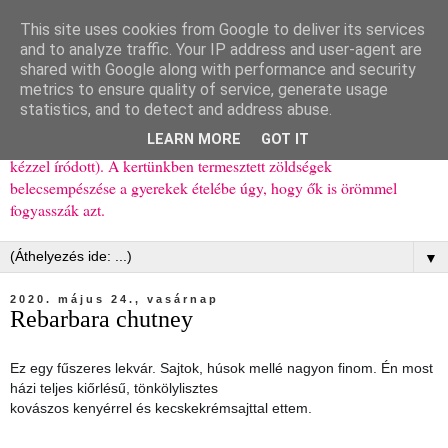
This site uses cookies from Google to deliver its services
Ízőrző
and to analyze traffic. Your IP address and user-agent are
shared with Google along with performance and security
metrics to ensure quality of service, generate usage
Kisgyerekes család kipróbált, többnyire egészséges ételeket
statistics, and to detect and address abuse.
bemutató receptjei a mindennapokra (mert a papírfecniket folyton
LEARN MORE
GOT IT
elhagyom) és gyerekeimnek ajándékba (mint régen, csak ez nem
kézzel íródott). A kertünkben termesztett zöldségek
belecsempészése a gyerekek ételébe úgy, hogy ők is örömmel
fogyasszák azt.
▼
2020. május 24., vasárnap
Rebarbara chutney
Ez egy fűszeres lekvár. Sajtok, húsok mellé nagyon finom. Én most
házi teljes kiőrlésű, tönkölylisztes
kovászos kenyérrel és kecskekrémsajttal ettem.