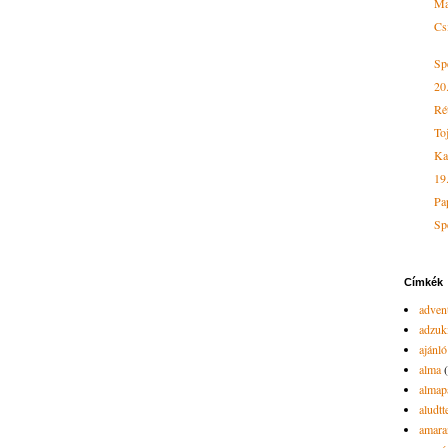
Ma
Cs
Sp
20
Ré
To
Ka
19
Pa
Sp
Címkék
advent
adzuk
ajánló
alma
almap
aludtt
amara