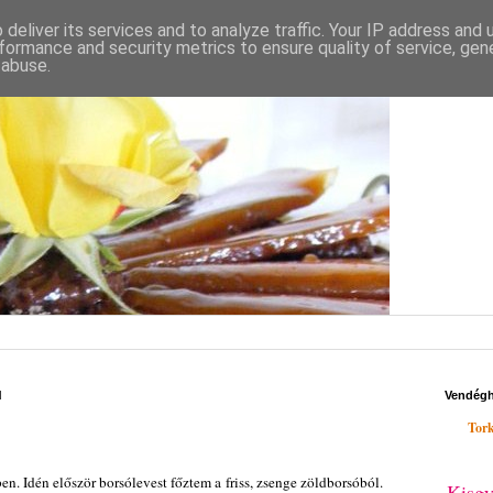
deliver its services and to analyze traffic. Your IP address and
formance and security metrics to ensure quality of service, ge
 abuse.
d
Vendég
Tork
ben. Idén először borsólevest főztem a friss, zsenge zöldborsóból.
Kisgy