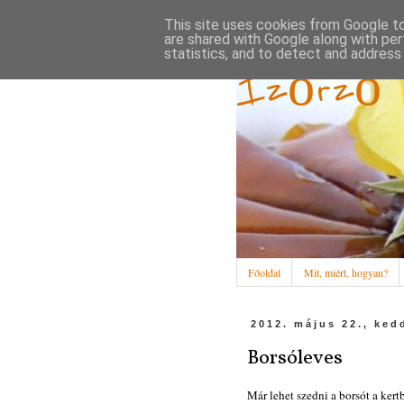
This site uses cookies from Google to 
are shared with Google along with per
statistics, and to detect and address
Ízőrző
Főoldal
Mit, miért, hogyan?
2012. május 22., ked
Borsóleves
Már lehet szedni a borsót a kert