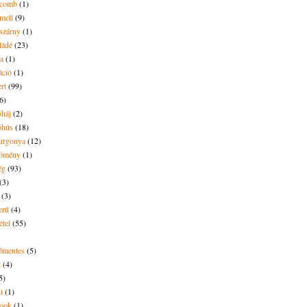
ecomb
(1)
mell
(9)
eszárny
(1)
ládé
(23)
ya
(1)
áció
(1)
rt
(99)
6)
óháj
(2)
óhús
(18)
urgonya
(12)
kömény
(1)
ég
(93)
(3)
(3)
erű
(4)
étel
(55)
tőmentes
(5)
l
(4)
5)
i
(1)
ook
(1)