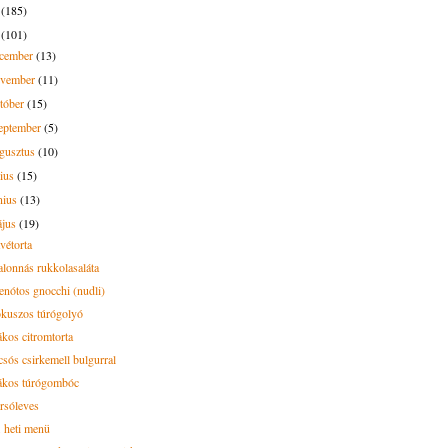
3
(185)
2
(101)
ecember
(13)
ovember
(11)
tóber
(15)
eptember
(5)
gusztus
(10)
lius
(15)
nius
(13)
ájus
(19)
vétorta
alonnás rukkolasaláta
enótos gnocchi (nudli)
kuszos túrógolyó
kos citromtorta
csós csirkemell bulgurral
kos túrógombóc
rsóleves
. heti menü