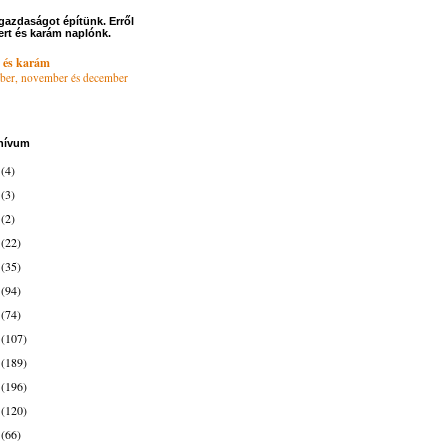
gazdaságot építünk. Erről
ert és karám naplónk.
 és karám
ber, november és december
hívum
6
(4)
4
(3)
3
(2)
2
(22)
1
(35)
0
(94)
9
(74)
8
(107)
7
(189)
6
(196)
5
(120)
4
(66)