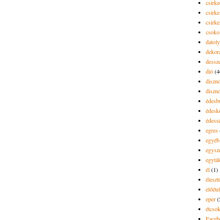
csirk
csirke
csirk
csoko
datol
dekor
dessze
dió
(4
diszn
diszn
édesb
édes
édess
egres
egyéb
egysz
egytál
él
(1)
élesz
előéte
eper
(
étcsok
Faceb