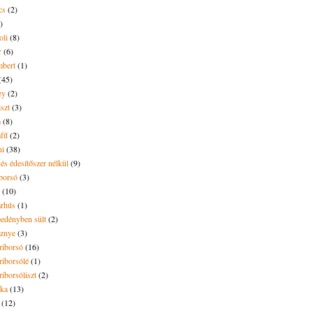
cs
(2)
)
oli
(8)
r
(6)
bert
(1)
(45)
ey
(2)
iszt
(3)
m
(8)
mfű
(2)
ni
(38)
és édesítőszer nélkül
(9)
borsó
(3)
(10)
árhús
(1)
pedényben sült
(2)
sznye
(3)
riborsó
(16)
riborsólé
(1)
riborsóliszt
(2)
óka
(13)
(12)