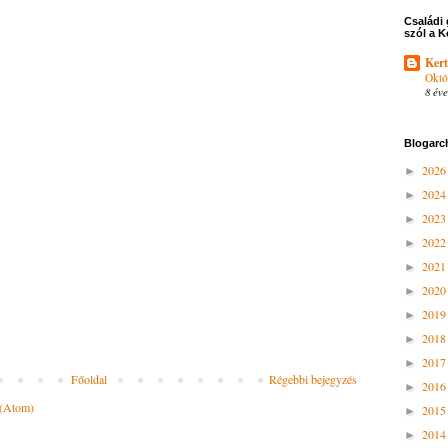
Családi 
szól a K
Kert
Októ
8 éve
Blogarc
202
►
202
►
202
►
202
►
202
►
202
►
201
►
201
►
201
►
Főoldal
Régebbi bejegyzés
201
►
 (Atom)
201
►
201
►