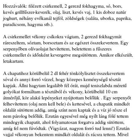
Hozzávalók: filézett csirkemell, 2 gerezd fokhagyma, só, bors,
kevés grillfűszer-keverék, olaj, liszt, kevés vaj, 1 kis doboz natúr
joghurt, néhány evőkanál tejföl, zöldségek (saláta, uborka, paprika,
paradicsom, hagyma stb.).
A csirkemellet vékony csíkokra vágtam, 2 gerezd fokhagymát
ráreszeltem, sóztam, borsoztam és az egészet összekevertem. Egy
serpenyőben olívaolajat hevítettem, beletettem a fűszeres
csirkemellet és időnként kevergetve megsütöttem. Amikor elkészült,
letakartam.
A chapatihoz körülbelül 2 dl fehér tönkölylisztet összekevertem
sóval és annyi forró vízzel, hogy közepes keménységű tésztát
kapjak. Állni hagytam legalább fél órát, majd teniszlabda méretű
golyókat formáltam a tésztából és vékony, körülbelül 10 cm
átmérőjű, kör alakú lepényeket nyújtottam belőlük . Egy serpenyőt
felhevítettem (olaj nem kell bele) és kettesével, a chapatik mindkét
oldalát sütöttem addig, amíg színt nem kaptak és a víz jó része el
nem párolog belőlük. Ezután egyesével még nyílt láng fölé tettem
mindegyik chapatit, ahol folyamatosan forgatva addig sütöttem,
amíg fel nem fúvódtak. (Vigyázat, nagyon forró tud lenni!) Ezután
vajjal vékonyan bekentem mindkét oldalát és rácsra tettem. Mivel