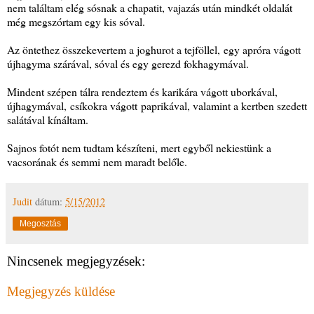
nem találtam elég sósnak a chapatit, vajazás után mindkét oldalát
még megszórtam egy kis sóval.
Az öntethez összekevertem a joghurot a tejföllel, egy apróra vágott
újhagyma szárával, sóval és egy gerezd fokhagymával.
Mindent szépen tálra rendeztem és karikára vágott uborkával,
újhagymával, csíkokra vágott paprikával, valamint a kertben szedett
salátával kínáltam.
Sajnos fotót nem tudtam készíteni, mert egyből nekiestünk a
vacsorának és semmi nem maradt belőle.
Judit
dátum:
5/15/2012
Megosztás
Nincsenek megjegyzések:
Megjegyzés küldése