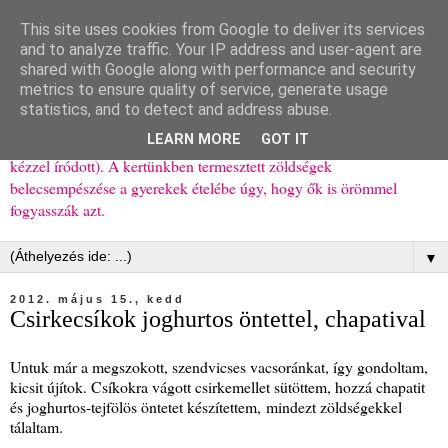
This site uses cookies from Google to deliver its services
Ízőrző
and to analyze traffic. Your IP address and user-agent are
shared with Google along with performance and security
metrics to ensure quality of service, generate usage
Kisgyerekes család kipróbált, többnyire egészséges ételeket
statistics, and to detect and address abuse.
bemutató receptjei a mindennapokra (mert a papírfecniket folyton
LEARN MORE
GOT IT
elhagyom) és gyerekeimnek ajándékba (mint régen, csak ez nem
kézzel íródott). A kertünkben termesztett zöldségek
belecsempészése a gyerekek ételébe úgy, hogy ők is örömmel
fogyasszák azt.
▼
2012. május 15., kedd
Csirkecsíkok joghurtos öntettel, chapatival
Untuk már a megszokott, szendvicses vacsoránkat, így gondoltam,
kicsit újítok. Csíkokra vágott csirkemellet sütöttem, hozzá chapatit
és joghurtos-tejfölös öntetet készítettem, mindezt zöldségekkel
tálaltam.