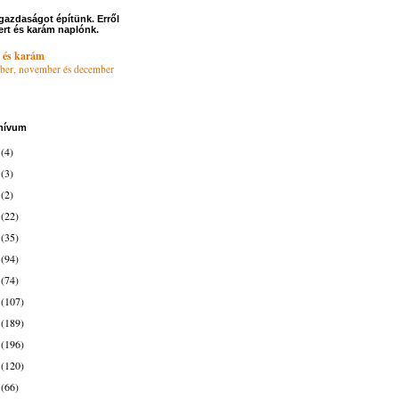
gazdaságot építünk. Erről
ert és karám naplónk.
 és karám
ber, november és december
hívum
6
(4)
4
(3)
3
(2)
2
(22)
1
(35)
0
(94)
9
(74)
8
(107)
7
(189)
6
(196)
5
(120)
4
(66)