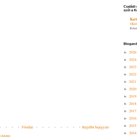
Családi 
szól a K
Kert
Októ
8 éve
Blogarc
202
►
202
►
202
►
202
►
202
►
202
►
201
►
201
►
201
►
201
►
201
►
Főoldal
Régebbi bejegyzés
201
►
 (Atom)