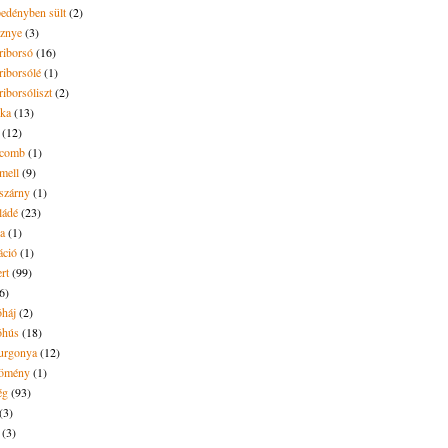
pedényben sült
(2)
sznye
(3)
riborsó
(16)
riborsólé
(1)
riborsóliszt
(2)
óka
(13)
(12)
ecomb
(1)
mell
(9)
eszárny
(1)
ládé
(23)
ya
(1)
áció
(1)
rt
(99)
6)
óháj
(2)
óhús
(18)
urgonya
(12)
kömény
(1)
ég
(93)
(3)
(3)