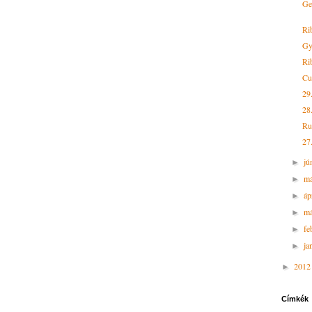
Ges
Ri
Gy
Rib
Cu
29
28
Ruk
27
jú
►
m
►
áp
►
má
►
fe
►
ja
►
201
►
Címkék