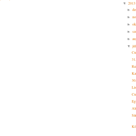
201
▼
d
►
n
►
ok
►
sz
►
au
►
jú
▼
Cu
31
Ra
Ka
30
Li
Cu
Eg
Al
Sá
Kö