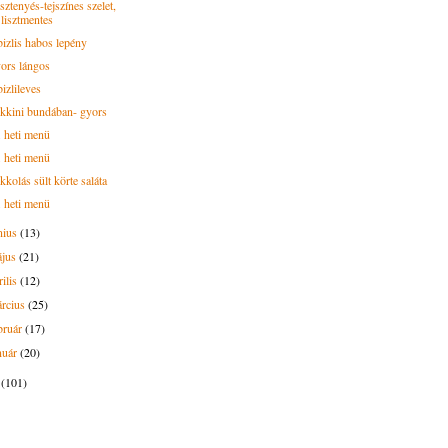
ztenyés-tejszínes szelet,
lisztmentes
bizlis habos lepény
ors lángos
izlileves
kkini bundában- gyors
. heti menü
. heti menü
kolás sült körte saláta
. heti menü
nius
(13)
ájus
(21)
rilis
(12)
rcius
(25)
bruár
(17)
nuár
(20)
2
(101)