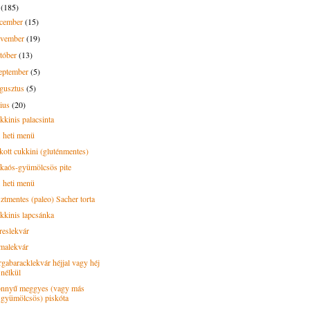
3
(185)
ecember
(15)
ovember
(19)
tóber
(13)
eptember
(5)
gusztus
(5)
lius
(20)
kkinis palacsinta
. heti menü
kott cukkini (gluténmentes)
kaós-gyümölcsös pite
. heti menü
sztmentes (paleo) Sacher torta
kkinis lapcsánka
reslekvár
malekvár
rgabaracklekvár héjjal vagy héj
nélkül
nnyű meggyes (vagy más
gyümölcsös) piskóta