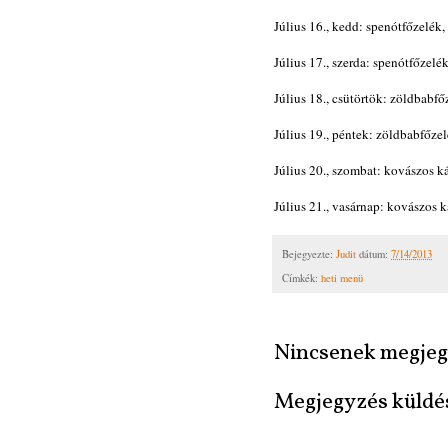
Július 16., kedd: spenótfőzelék, 
Július 17., szerda: spenótfőzelék,
Július 18., csütörtök: zöldbabfő
Július 19., péntek: zöldbabfőze
Július 20., szombat: kovászos ká
Július 21., vasárnap: kovászos k
Bejegyezte:
Judit
dátum:
7/14/2013
Címkék:
heti menü
Nincsenek megjeg
Megjegyzés küldé