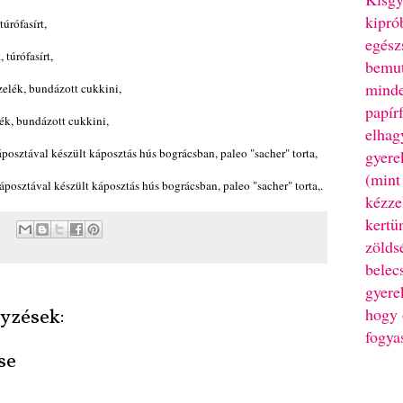
kipró
túrófasírt,
egész
 túrófasírt,
bemut
minde
zelék, bundázott cukkini,
papír
lék, bundázott cukkini,
elhag
posztával készült káposztás hús bográcsban, paleo "sacher" torta,
gyere
(mint
áposztával készült káposztás hús bográcsban, paleo "sacher" torta,.
kézze
kertü
zölds
belec
gyere
hogy 
yzések:
fogya
se