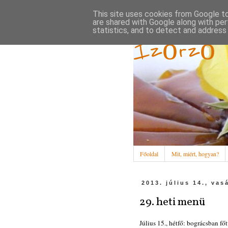
This site uses cookies from Google to 
are shared with Google along with per
statistics, and to detect and address
Ízőrző
Főoldal
Mit, miért, hogyan?
2013. július 14., vas
29. heti menü
Július 15., hétfő: bográcsban főt