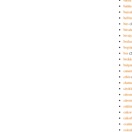
barna 
batáta
bazsa
befőz
birs
(
birsa
bivaly
bodza
bográ
bor
(2
brokk
bulgu
camem
cékla
chutn
cirokl
citro
citro
cukki
cukor-
cukor
csalán
csász