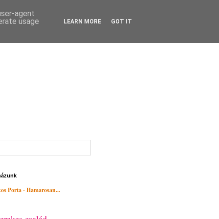
 user-agent
nerate usage
LEARN MORE
GOT IT
házunk
os Porta - Hamarosan...
erekes család