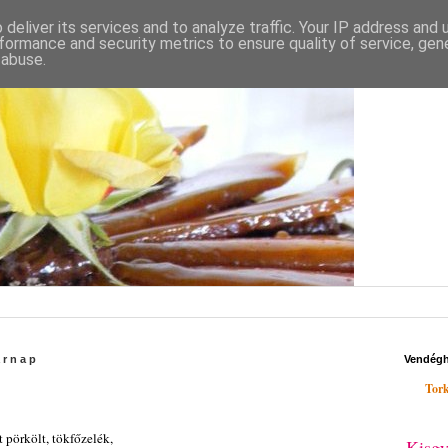
deliver its services and to analyze traffic. Your IP address and
formance and security metrics to ensure quality of service, ge
 abuse.
árnap
Vendég
Tork
t pörkölt, tökfőzelék,
Kisgy