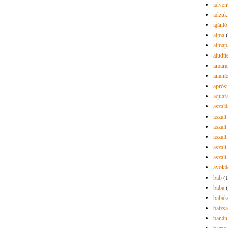
advent
adzuk
ajánló
alma
almap
aludtt
amara
ananá
aprós
aquaf
aszalá
aszalt
aszal
aszal
aszalt
aszalt
avoká
bab
(
baba
babak
balzs
banán