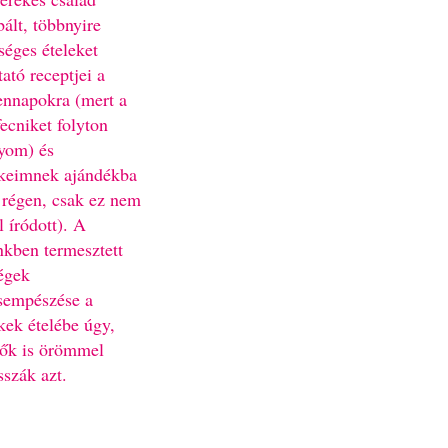
bált, többnyire
séges ételeket
ató receptjei a
nnapokra (mert a
fecniket folyton
yom) és
keimnek ajándékba
 régen, csak ez nem
l íródott). A
nkben termesztett
égek
sempészése a
kek ételébe úgy,
ők is örömmel
sszák azt.