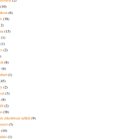
rizsliszt
(2)
(10)
likom
(6)
és
(38)
12)
lma
(15)
(1)
(1)
cs
(2)
)
oli
(8)
r
(6)
bert
(1)
(45)
ey
(2)
iszt
(3)
m
(8)
mfű
(2)
ni
(38)
és édesítőszer nélkül
(9)
borsó
(3)
(10)
árhús
(1)