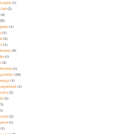
i naptár
(1)
i bab
(2)
(4)
(25)
aprika
(1)
ej
(1)
nt
(2)
sz
(1)
ütemény
(9)
aba
(1)
s
(2)
 birsalma
(1)
t gyümölcs
(10)
t meggy
(1)
 sárgabarack
(1)
 szilva
(2)
dó
(2)
13)
(1)
onyha
(2)
amecet
(1)
(1)