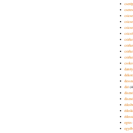
cseré
csere
csicse
csicse
csicse
csics
csirke
csirk
csirke
csirk
csoko
datol
dekor
dessze
dió
(4
diszn
diszn
édesb
édes
édess
egres
egyéb