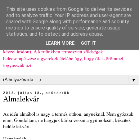
This site uses cookies from Google to deliver its services
Ízőrző
and to analyze traffic. Your IP address and user-agent are
shared with Google along with performance and security
metrics to ensure quality of service, generate usage
Kisgyerekes család kipróbált, többnyire egészséges ételeket
statistics, and to detect and address abuse.
bemutató receptjei a mindennapokra (mert a papírfecniket folyton
LEARN MORE
GOT IT
elhagyom) és gyerekeimnek ajándékba (mint régen, csak ez nem
kézzel íródott). A kertünkben termesztett zöldségek
belecsempészése a gyerekek ételébe úgy, hogy ők is örömmel
fogyasszák azt.
▼
2013. július 18., csütörtök
Almalekvár
Az idén almából is nagy a termés otthon, anyuéknál. Nem győzzük
enni. Gondoltam, ne hagyjuk kárba veszni a gyümölcsöt, készítek
belőle lekvárt.
Hozzávalók: