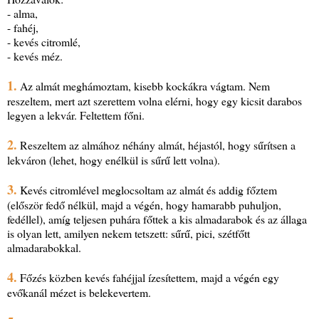
- alma,
- fahéj,
- kevés citromlé,
- kevés méz.
1.
Az almát meghámoztam, kisebb kockákra vágtam. Nem
reszeltem, mert azt szerettem volna elérni, hogy egy kicsit darabos
legyen a lekvár. Feltettem főni.
2.
Reszeltem az almához néhány almát, héjastól, hogy sűrítsen a
lekváron (lehet, hogy enélkül is sűrű lett volna).
3.
Kevés citromlével meglocsoltam az almát és addig főztem
(először fedő nélkül, majd a végén, hogy hamarabb puhuljon,
fedéllel), amíg teljesen puhára főttek a kis almadarabok és az állaga
is olyan lett, amilyen nekem tetszett: sűrű, pici, szétfőtt
almadarabokkal.
4.
Főzés közben kevés fahéjjal ízesítettem, majd a végén egy
evőkanál mézet is belekevertem.