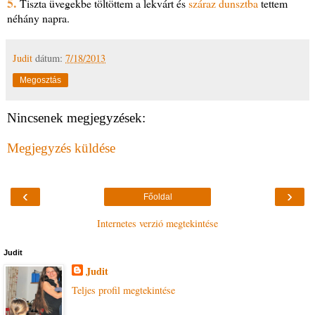
5.
Tiszta üvegekbe töltöttem a lekvárt és
száraz dunsztba
tettem
néhány napra.
Judit
dátum:
7/18/2013
Megosztás
Nincsenek megjegyzések:
Megjegyzés küldése
‹
›
Főoldal
Internetes verzió megtekintése
Judit
Judit
Teljes profil megtekintése