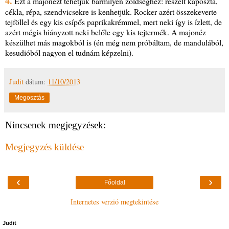
4.
Ezt a majonézt tehetjük bármilyen zöldséghez: reszelt káposzta,
cékla, répa, szendvicsekre is kenhetjük. Rocker azért összekeverte
tejföllel és egy kis csípős paprikakrémmel, mert neki így is ízlett, de
azért mégis hiányzott neki belőle egy kis tejtermék. A majonéz
készülhet más magokból is (én még nem próbáltam, de mandulából,
kesudióból nagyon el tudnám képzelni).
Judit
dátum:
11/10/2013
Megosztás
Nincsenek megjegyzések:
Megjegyzés küldése
‹
›
Főoldal
Internetes verzió megtekintése
Judit