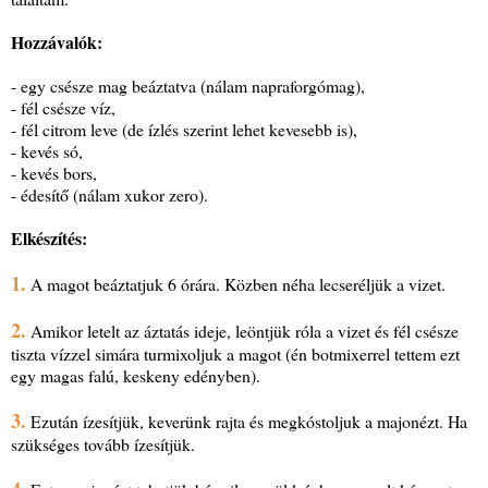
Hozzávalók:
- egy csésze mag beáztatva (nálam napraforgómag),
- fél csésze víz,
- fél citrom leve (de ízlés szerint lehet kevesebb is),
- kevés só,
- kevés bors,
- édesítő (nálam xukor zero).
Elkészítés:
1.
A magot beáztatjuk 6 órára. Közben néha lecseréljük a vizet.
2.
Amikor letelt az áztatás ideje, leöntjük róla a vizet és fél csésze
tiszta vízzel simára turmixoljuk a magot (én botmixerrel tettem ezt
egy magas falú, keskeny edényben).
3.
Ezután ízesítjük, keverünk rajta és megkóstoljuk a majonézt. Ha
szükséges tovább ízesítjük.