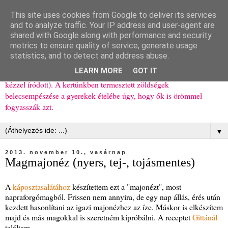
This site uses cookies from Google to deliver its services
Ízőrző
and to analyze traffic. Your IP address and user-agent are
shared with Google along with performance and security
metrics to ensure quality of service, generate usage
Kisgyerekes család kipróbált, többnyire egészséges ételeket
statistics, and to detect and address abuse.
bemutató receptjei a mindennapokra (mert a papírfecniket folyton
LEARN MORE
GOT IT
elhagyom) és gyerekeimnek ajándékba (mint régen, csak ez nem
kézzel íródott). A kertünkben termesztett zöldségek
belecsempészése a gyerekek ételébe úgy, hogy ők is örömmel
fogyasszák azt.
▼
2013. november 10., vasárnap
Magmajonéz (nyers, tej-, tojásmentes)
A
káposztasalátához
készítettem ezt a "majonézt", most
napraforgómagból. Frissen nem annyira, de egy nap állás, érés után
kezdett hasonlítani az igazi majonézhez az íze. Máskor is elkészítem
majd és más magokkal is szeretném kipróbálni. A receptet
Gittánál
találtam.