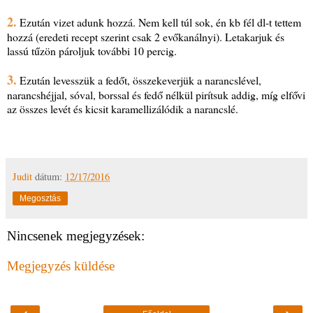
2.
Ezután vizet adunk hozzá. Nem kell túl sok, én kb fél dl-t tettem
hozzá (eredeti recept szerint csak 2 evőkanálnyi). Letakarjuk és
lassú tűzön pároljuk további 10 percig.
3.
Ezután levesszük a fedőt, összekeverjük a narancslével,
narancshéjjal, sóval, borssal és fedő nélkül pirítsuk addig, míg elfővi
az összes levét és kicsit karamellizálódik a narancslé.
Judit
dátum:
12/17/2016
Megosztás
Nincsenek megjegyzések:
Megjegyzés küldése