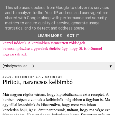
This site uses cookies from Google to deliver its services
Ízőrző
and to analyze traffic. Your IP address and user-agent are
shared with Google along with performance and security
metrics to ensure quality of service, generate usage
Kisgyerekes család kipróbált, többnyire egészséges ételeket
statistics, and to detect and address abuse.
bemutató receptjei a mindennapokra (mert a papírfecniket folyton
LEARN MORE
GOT IT
elhagyom) és gyerekeimnek ajándékba (mint régen, csak ez nem
kézzel íródott). A kertünkben termesztett zöldségek
belecsempészése a gyerekek ételébe úgy, hogy ők is örömmel
fogyasszák azt.
▼
2016. december 17., szombat
Pirított, narancsos kelbimbó
Már nagyon régóta vártam, hogy kipróbálhassam ezt a receptet. A
kertben szépen elvannak a kelbimbók még ebben a fagyban is. Ma
egy tállal leszedtünk és kihasználva, hogy most van itthon
kezeletlen héjú, igazi, érett narancsunk, tudtam, hogy ma végre ezt
főzöm ebédre. Nagyon finom, különleges köret. Szerintem még az