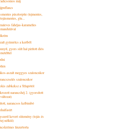
radicsomos máj
jpuffancs
smentes pásztorpite (tejmentes,
tojásmentes, glu...
maleves fahéjas-karamelles
mandulával
lkrém
zalt gyümölcs a kertből
nyű, gyors sült hal pirított diós
metélttel
ódni
ollen
kos-aszalt meggyes szaloncukor
rancszselés szaloncukor
okis zabkeksz a Télapótól
krozott narancshéj 2. (gyorsított
változat)
rított, narancsos kelbimbó
halfasírt
yszerű kevert sütemény (tojás és
tej nélkül)
ncskrémes linzertorta