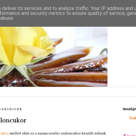
deliver its services and to analyze traffic. Your IP address and
formance and security metrics to ensure quality of service, ge
 abuse.
csütörtök
Vendég
Tork
aloncukor
cukor
mellett idén ez a narancszselés szaloncukor készült nálunk.
Kisgy