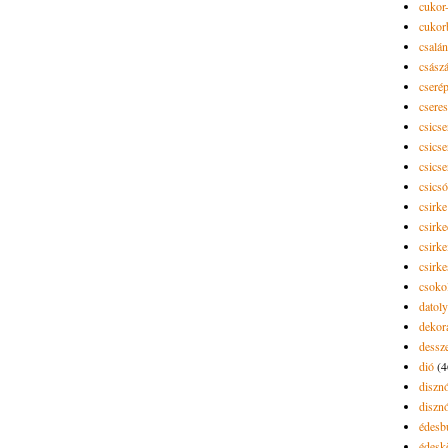
cukor-
cukor
csalán
csász
cseré
csere
csicse
csicse
csicse
csics
csirke
csirk
csirke
csirk
csoko
datol
dekor
dessze
dió
(4
diszn
diszn
édesb
édes