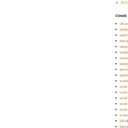
201
►
Címkék
advent
adzuk
ajánló
alma
almap
aludtt
amara
ananá
aprós
aquaf
aszalá
aszalt
aszal
aszal
aszalt
aszalt
avoká
bab
(
baba