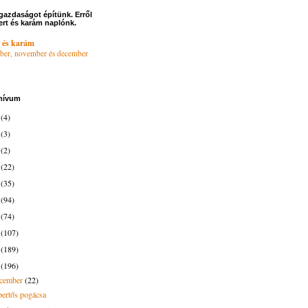
gazdaságot építünk. Erről
ert és karám naplónk.
 és karám
ber, november és december
hívum
6
(4)
4
(3)
3
(2)
2
(22)
1
(35)
0
(94)
9
(74)
8
(107)
7
(189)
6
(196)
ecember
(22)
pertős pogácsa