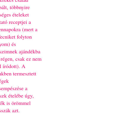
bált, többnyire
séges ételeket
ató receptjei a
nnapokra (mert a
fecniket folyton
yom) és
keimnek ajándékba
 régen, csak ez nem
l íródott). A
nkben termesztett
égek
sempészése a
kek ételébe úgy,
ők is örömmel
sszák azt.