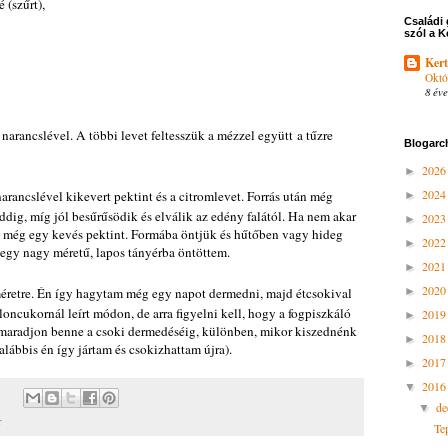
é (szűrt),
Családi 
szól a K
Kert
Októ
8 éve
narancslével. A többi levet feltesszük a mézzel együtt a tűzre
Blogarc
202
►
202
arancslével kikevert pektint és a citromlevet. Forrás után még
►
ddig, míg jól besűrűsödik és elválik az edény falától. Ha nem akar
202
►
e még egy kevés pektint. Formába öntjük és hűtőben vagy hideg
202
►
egy nagy méretű, lapos tányérba öntöttem.
202
►
202
éretre. Én így hagytam még egy napot dermedni, majd étcsokival
►
cukornál leírt módon, de arra figyelni kell, hogy a fogpiszkáló
201
►
e maradjon benne a csoki dermedéséig, különben, mikor kiszednénk
201
►
galábbis én így jártam és csokizhattam újra).
201
►
201
▼
d
▼
r
Te