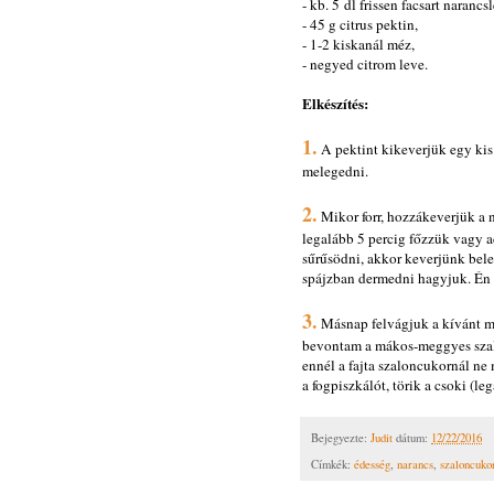
- kb. 5 dl frissen facsart narancsl
- 45 g citrus pektin,
- 1-2 kiskanál méz,
- negyed citrom leve.
Elkészítés:
1.
A pektint kikeverjük egy kis 
melegedni.
2.
Mikor forr, hozzákeverjük a n
legalább 5 percig főzzük vagy a
sűrűsödni, akkor keverjünk bel
spájzban dermedni hagyjuk. Én 
3.
Másnap felvágjuk a kívánt m
bevontam a mákos-meggyes szalon
ennél a fajta szaloncukornál n
a fogpiszkálót, törik a csoki (le
Bejegyezte:
Judit
dátum:
12/22/2016
Címkék:
édesség
,
narancs
,
szaloncuko