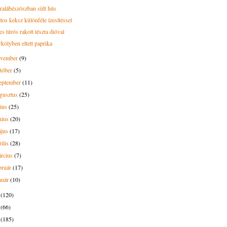
ralábészószban sült hús
tos keksz különféle ízesítéssel
s túrós rakott tészta dióval
rkölyben eltett paprika
ovember
(9)
tóber
(5)
eptember
(11)
gusztus
(25)
lius
(25)
nius
(20)
ájus
(17)
rilis
(28)
rcius
(7)
bruár
(17)
nuár
(10)
5
(120)
4
(66)
3
(185)