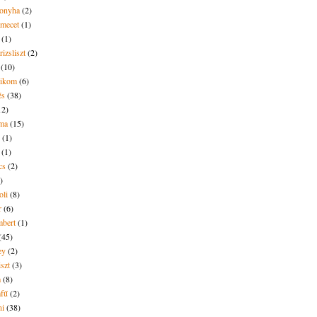
onyha
(2)
amecet
(1)
(1)
rizsliszt
(2)
(10)
likom
(6)
és
(38)
12)
lma
(15)
(1)
(1)
cs
(2)
)
oli
(8)
r
(6)
bert
(1)
(45)
ey
(2)
iszt
(3)
m
(8)
mfű
(2)
ni
(38)