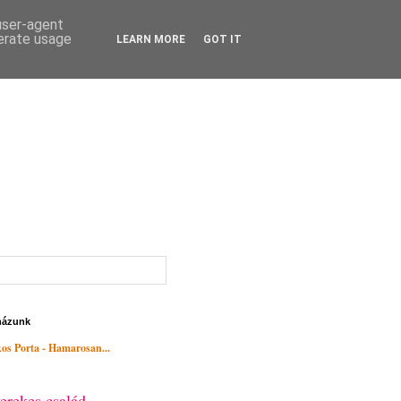
 user-agent
nerate usage
LEARN MORE
GOT IT
házunk
os Porta - Hamarosan...
erekes család