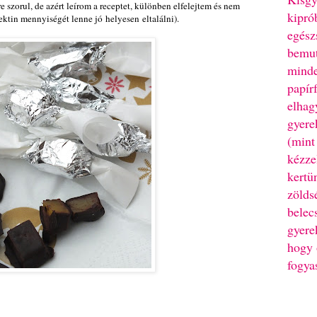
e szorul, de azért leírom a receptet, különben elfelejtem és nem
kipró
ektin mennyiségét lenne jó helyesen eltalálni).
egész
bemut
minde
papír
elhag
gyere
(mint
kézze
kertü
zölds
belec
gyere
hogy 
fogya