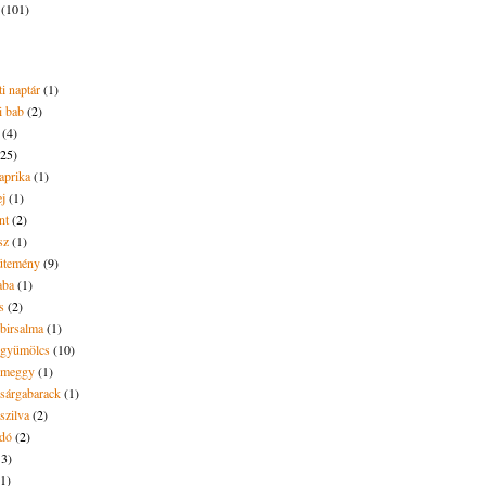
2
(101)
i naptár
(1)
i bab
(2)
(4)
(25)
aprika
(1)
ej
(1)
nt
(2)
sz
(1)
ütemény
(9)
aba
(1)
s
(2)
 birsalma
(1)
t gyümölcs
(10)
t meggy
(1)
 sárgabarack
(1)
 szilva
(2)
dó
(2)
13)
(1)