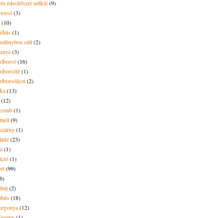
és édesítőszer nélkül
(9)
borsó
(3)
(10)
árhús
(1)
pedényben sült
(2)
sznye
(3)
riborsó
(16)
riborsólé
(1)
riborsóliszt
(2)
óka
(13)
(12)
ecomb
(1)
mell
(9)
eszárny
(1)
ládé
(23)
ya
(1)
áció
(1)
rt
(99)
6)
óháj
(2)
óhús
(18)
urgonya
(12)
kömény
(1)