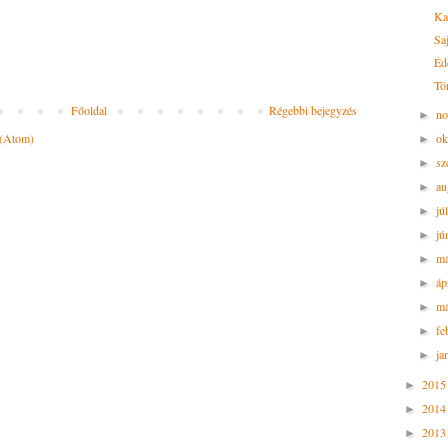
Ka
Saj
Éde
Tö
Főoldal
Régebbi bejegyzés
n
►
ok
 (Atom)
►
sz
►
au
►
jú
►
jú
►
m
►
áp
►
má
►
fe
►
ja
►
201
►
201
►
201
►