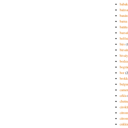
babak
balzs
banán
barna 
batáta
bazsa
befőz
birs
(
birsa
bivaly
bodza
bográ
bor
(2
brokk
bulgu
camem
cékla
chutn
cirokl
citro
citro
cukki