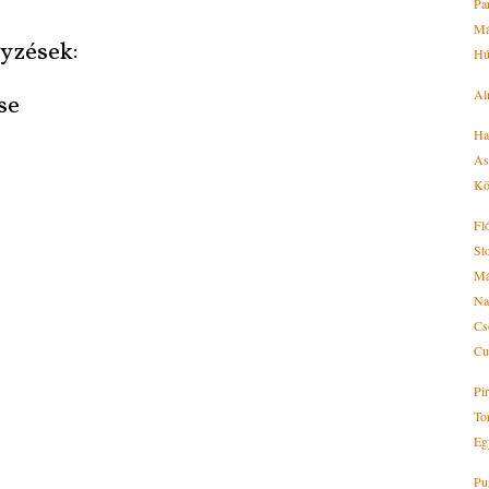
Pa
Má
yzések:
Hú
Al
se
Ha
As
Kön
Fl
St
Má
Na
Cs
Cu
Pi
Ton
Eg
Pu