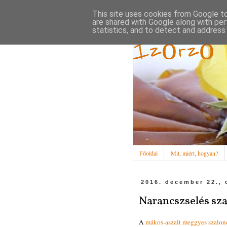
This site uses cookies from Google to 
are shared with Google along with per
statistics, and to detect and address
Ízőrző
Főoldal
Mit, miért, hogyan?
2016. december 22., 
Narancszselés sz
A
mákos-aszalt meggyes szalon