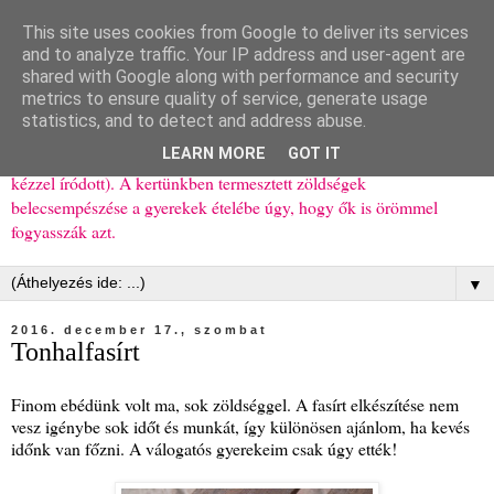
This site uses cookies from Google to deliver its services
Ízőrző
and to analyze traffic. Your IP address and user-agent are
shared with Google along with performance and security
metrics to ensure quality of service, generate usage
Kisgyerekes család kipróbált, többnyire egészséges ételeket
statistics, and to detect and address abuse.
bemutató receptjei a mindennapokra (mert a papírfecniket folyton
LEARN MORE
GOT IT
elhagyom) és gyerekeimnek ajándékba (mint régen, csak ez nem
kézzel íródott). A kertünkben termesztett zöldségek
belecsempészése a gyerekek ételébe úgy, hogy ők is örömmel
fogyasszák azt.
▼
2016. december 17., szombat
Tonhalfasírt
Finom ebédünk volt ma, sok zöldséggel. A fasírt elkészítése nem
vesz igénybe sok időt és munkát, így különösen ajánlom, ha kevés
időnk van főzni. A válogatós gyerekeim csak úgy ették!