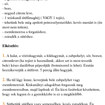
- só,
- bors,
- negyed citrom leve,
- 1 teáskanál útifűmaghéj ( VAGY 1 tojás),
- tehetünk bele még aprított petrezselyemzöldet, kevés mustárt is (én
most nem tettem),
- zsemlemorzsa a forgatáshoz,
- zsiradék a sütéshez.
Elkészítés:
1.
A halat, a vöröshagymát, a fokhagymát, a zabpehelyt, sót, borsot,
citromlevet (ha tojást is használunk, akkor azt is most tesszük
bele) késes darálóban pépesítjük (botmixerrel is lehet). Ezután
hozzákeverjük a útifüvet. 5 percig állni hagyjuk.
2.
Ha túl lágy lenne, keverjünk bele zabpelyhet vagy
zsemlemorzsát. Kiskanálnyi adagokban forgassuk meg
zsemlemorzsában, majd lapítsuk el. Én kicsi fasírtokat készítettem,
hogy sok legyen és a gyerekkézbe is ez a megfelelőbb.
3.
Süthetjük sütőben vagy serpenyőben, kevés zsiradékon. Én