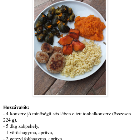
Hozzávalók:
- 4 konzerv jó minőségű sós lében eltett tonhalkonzerv (összesen
224 g),
- 5 dkg zabpehely,
- 1 vöröshagyma, aprítva,
- 2 gerezd fokhagyma, aprítva,