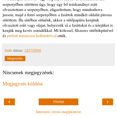
serpenyőben sütöttem úgy, hogy egy bő teáskanálnyi zsírt
olvasztottam a serpenyőben, eligazítottam, hogy mindenhova
jusson, majd a forró serpenyőben a fasírtok mindkét oldalát pirosra
sütöttem. Ha sütőben sütnénk, akkor a sütőpapírra kenjünk
olvasztott zsírt vagy olajat, helyezzük rá a fasírtokat és a tetejüket is
kenjük meg kevés zsiradékkal. Mi kölessel, fűszeres sütőtökpürével
és
pirított narancsos kelbimbóval
ettük.
Judit
dátum:
12/17/2016
Megosztás
Nincsenek megjegyzések:
Megjegyzés küldése
‹
›
Főoldal
Internetes verzió megtekintése