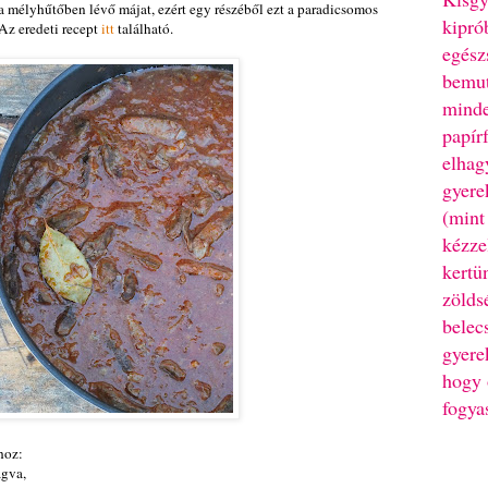
 mélyhűtőben lévő májat, ezért egy részéből ezt a paradicsomos
kipró
 Az eredeti recept
itt
található.
egész
bemut
minde
papír
elhag
gyere
(mint
kézze
kertü
zölds
belec
gyere
hogy 
fogya
hoz:
ágva,