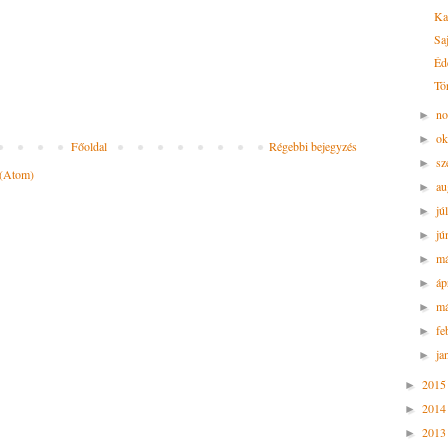
Ka
Saj
Éde
Tö
n
►
ok
►
Főoldal
Régebbi bejegyzés
sz
►
 (Atom)
au
►
jú
►
jú
►
m
►
áp
►
má
►
fe
►
ja
►
201
►
201
►
201
►