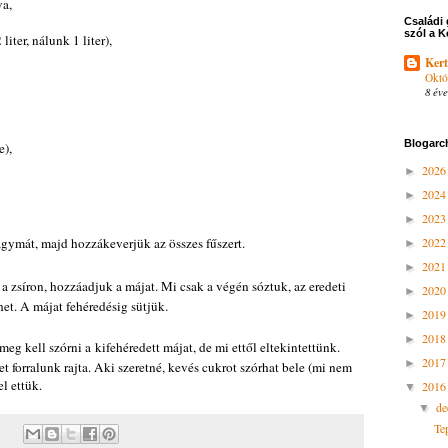
va,
Családi 
szól a K
liter, nálunk 1 liter),
Kert
Októ
8 éve
Blogarc
e),
202
►
202
►
202
►
gymát, majd hozzákeverjük az összes fűszert.
202
►
202
►
a zsíron, hozzáadjuk a májat. Mi csak a végén sóztuk, az eredeti
202
►
ehet. A májat fehéredésig sütjük.
201
►
201
►
meg kell szórni a kifehéredett májat, de mi ettől eltekintettünk.
201
►
 forralunk rajta. Aki szeretné, kevés cukrot szórhat bele (mi nem
l ettük.
201
▼
d
▼
Te