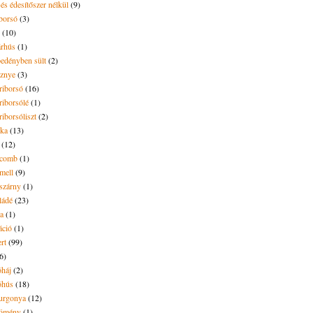
és édesítőszer nélkül
(9)
borsó
(3)
(10)
árhús
(1)
pedényben sült
(2)
sznye
(3)
riborsó
(16)
riborsólé
(1)
riborsóliszt
(2)
óka
(13)
(12)
ecomb
(1)
mell
(9)
eszárny
(1)
ládé
(23)
ya
(1)
áció
(1)
rt
(99)
6)
óháj
(2)
óhús
(18)
urgonya
(12)
kömény
(1)