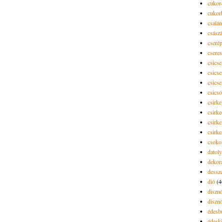
cukor-
cukor
csalán
csász
cseré
csere
csicse
csicse
csicse
csics
csirke
csirk
csirke
csirk
csoko
datol
dekor
dessze
dió
(4
diszn
diszn
édesb
édes