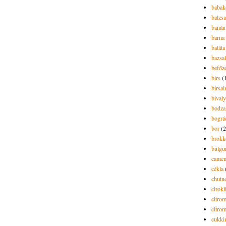
babak
balzs
banán
barna 
batáta
bazsa
befőz
birs
(
birsa
bivaly
bodza
bográ
bor
(2
brokk
bulgu
camem
cékla
chutn
cirokl
citro
citro
cukki