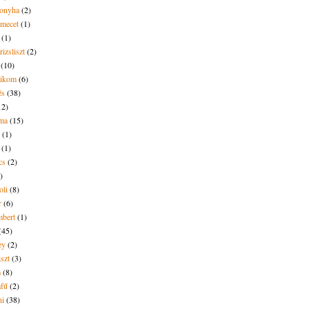
onyha
(2)
amecet
(1)
(1)
rizsliszt
(2)
(10)
likom
(6)
és
(38)
12)
lma
(15)
(1)
(1)
cs
(2)
)
oli
(8)
r
(6)
bert
(1)
(45)
ey
(2)
iszt
(3)
m
(8)
mfű
(2)
ni
(38)