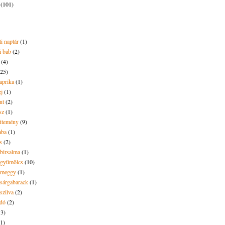
2
(101)
i naptár
(1)
i bab
(2)
(4)
(25)
aprika
(1)
ej
(1)
nt
(2)
sz
(1)
ütemény
(9)
aba
(1)
s
(2)
 birsalma
(1)
t gyümölcs
(10)
t meggy
(1)
 sárgabarack
(1)
 szilva
(2)
dó
(2)
13)
(1)