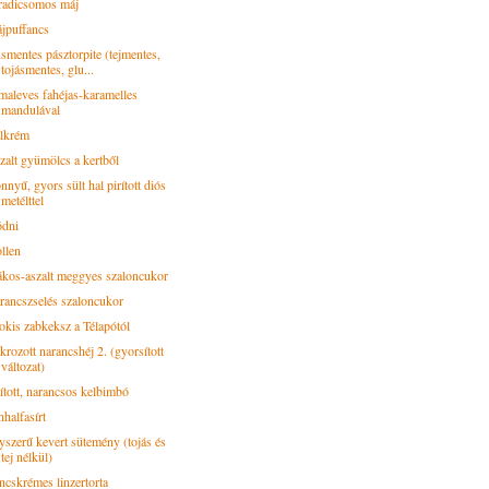
radicsomos máj
jpuffancs
smentes pásztorpite (tejmentes,
tojásmentes, glu...
maleves fahéjas-karamelles
mandulával
lkrém
zalt gyümölcs a kertből
nyű, gyors sült hal pirított diós
metélttel
ódni
ollen
kos-aszalt meggyes szaloncukor
rancszselés szaloncukor
okis zabkeksz a Télapótól
krozott narancshéj 2. (gyorsított
változat)
rított, narancsos kelbimbó
halfasírt
yszerű kevert sütemény (tojás és
tej nélkül)
ncskrémes linzertorta