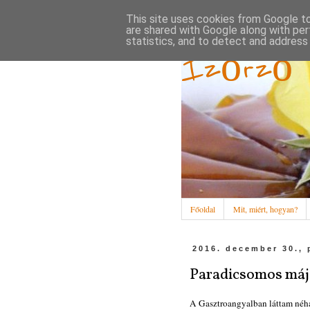
This site uses cookies from Google to 
are shared with Google along with per
statistics, and to detect and address
Ízőrző
Főoldal
Mit, miért, hogyan?
2016. december 30., 
Paradicsomos máj
A Gasztroangyalban láttam néhán