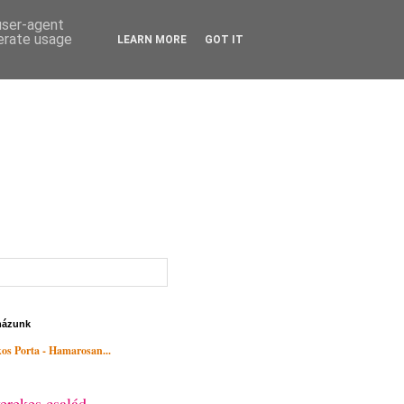
 user-agent
nerate usage
LEARN MORE
GOT IT
házunk
os Porta - Hamarosan...
erekes család