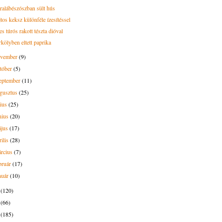
ralábészószban sült hús
tos keksz különféle ízesítéssel
s túrós rakott tészta dióval
rkölyben eltett paprika
ovember
(9)
tóber
(5)
eptember
(11)
gusztus
(25)
lius
(25)
nius
(20)
ájus
(17)
rilis
(28)
rcius
(7)
bruár
(17)
nuár
(10)
5
(120)
4
(66)
3
(185)