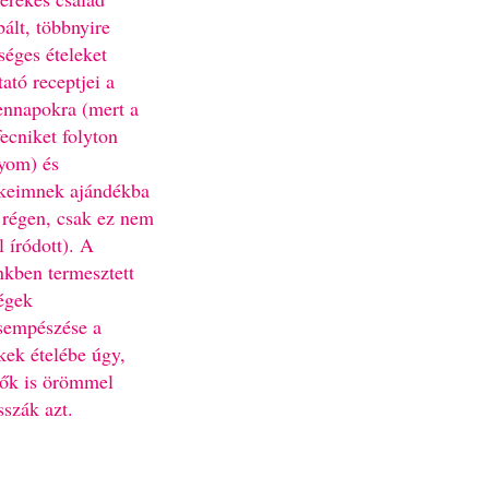
bált, többnyire
séges ételeket
ató receptjei a
nnapokra (mert a
fecniket folyton
yom) és
keimnek ajándékba
 régen, csak ez nem
l íródott). A
nkben termesztett
égek
sempészése a
kek ételébe úgy,
ők is örömmel
sszák azt.