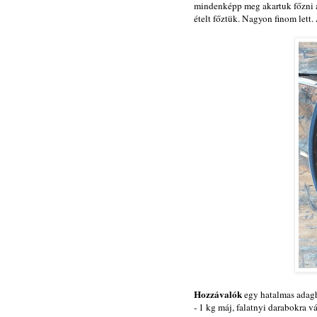
mindenképp meg akartuk főzni a
ételt főztük. Nagyon finom lett.
Hozzávalók
egy hatalmas adag
- 1 kg máj, falatnyi darabokra v