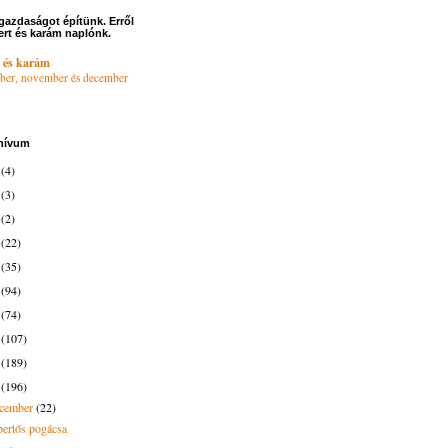
gazdaságot építünk. Erről
ert és karám naplónk.
 és karám
ber, november és december
hívum
6
(4)
4
(3)
3
(2)
2
(22)
1
(35)
0
(94)
9
(74)
8
(107)
7
(189)
6
(196)
ecember
(22)
pertős pogácsa