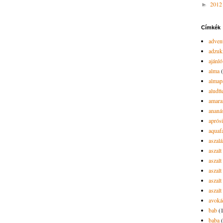
201
►
Címkék
advent
adzuk
ajánló
alma
almap
aludtt
amara
ananá
aprós
aquaf
aszalá
aszalt
aszal
aszal
aszalt
aszalt
avoká
bab
(
baba