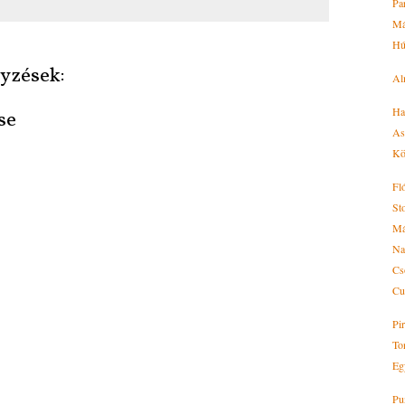
Pa
Má
Hú
yzések:
Al
Ha
se
As
Kön
Fl
St
Má
Na
Cs
Cu
Pi
Ton
Eg
Pu