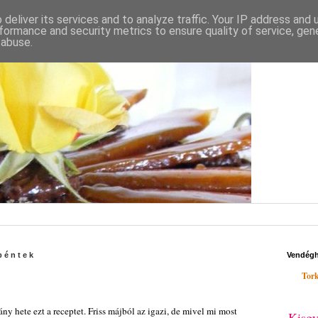
deliver its services and to analyze traffic. Your IP address and
formance and security metrics to ensure quality of service, ge
 abuse.
péntek
Vendég
Tork
y hete ezt a receptet. Friss májból az igazi, de mivel mi most
Kisgy