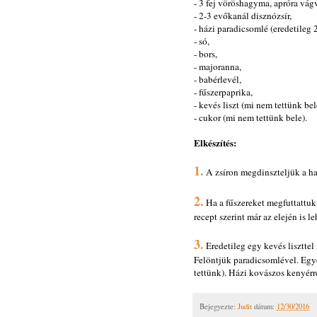
- 3 fej vöröshagyma, apróra vág
- 2-3 evőkanál disznózsír,
- házi paradicsomlé (eredetileg 2 
- só,
- bors,
- majoranna,
- babérlevél,
- fűszerpaprika,
- kevés liszt (mi nem tettünk bel
- cukor (mi nem tettünk bele).
Elkészítés:
1.
A zsíron megdinszteljük a ha
2.
Ha a fűszereket megfuttattuk 
recept szerint már az elején is l
3.
Eredetileg egy kevés liszttel 
Felöntjük paradicsomlével. Egyet
tettünk). Házi kovászos kenyérre
Bejegyezte:
Judit
dátum:
12/30/2016