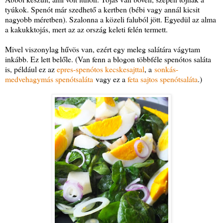
tyúkok. Spenót már szedhető a kertben (bébi vagy annál kicsit
nagyobb méretben). Szalonna a közeli faluból jött. Egyedül az alma
a kakukktojás, mert az az ország keleti felén termett.
Mivel viszonylag hűvös van, ezért egy meleg salátára vágytam
inkább. Ez lett belőle. (Van fenn a blogon többféle spenótos saláta
is, például ez az
epres-spenótos kecskesajttal
, a
sonkás-
medvehagymás spenótsaláta
vagy ez a
feta sajtos spenótsaláta
.)