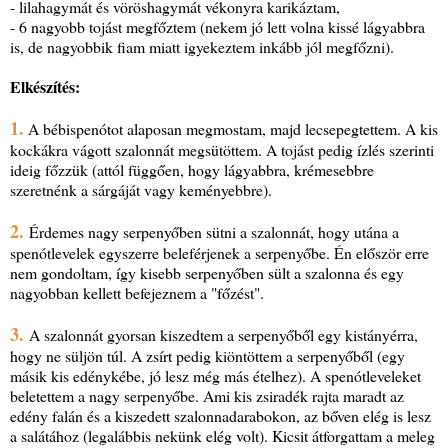
- lilahagymát és vöröshagymát vékonyra karikáztam,
- 6 nagyobb tojást megfőztem (nekem jó lett volna kissé lágyabbra
is, de nagyobbik fiam miatt igyekeztem inkább jól megfőzni).
Elkészítés:
1.
A bébispenótot alaposan megmostam, majd lecsepegtettem. A kis
kockákra vágott szalonnát megsütöttem. A tojást pedig ízlés szerinti
ideig főzzük (attól függően, hogy lágyabbra, krémesebbre
szeretnénk a sárgáját vagy keményebbre).
2.
Érdemes nagy serpenyőben sütni a szalonnát, hogy utána a
spenótlevelek egyszerre beleférjenek a serpenyőbe. Én először erre
nem gondoltam, így kisebb serpenyőben sült a szalonna és egy
nagyobban kellett befejeznem a "főzést".
3.
A szalonnát gyorsan kiszedtem a serpenyőből egy kistányérra,
hogy ne süljön túl. A zsírt pedig kiöntöttem a serpenyőből (egy
másik kis edénykébe, jó lesz még más ételhez). A spenótleveleket
beletettem a nagy serpenyőbe. Ami kis zsiradék rajta maradt az
edény falán és a kiszedett szalonnadarabokon, az bőven elég is lesz
a salátához (legalábbis nekünk elég volt). Kicsit átforgattam a meleg