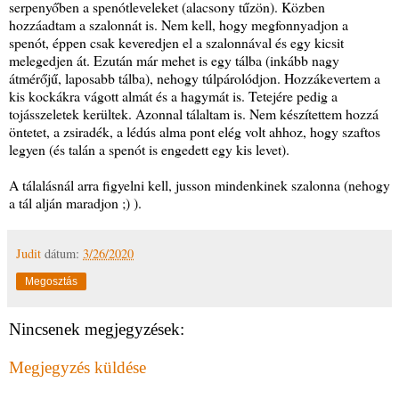
serpenyőben a spenótleveleket (alacsony tűzön). Közben
hozzáadtam a szalonnát is. Nem kell, hogy megfonnyadjon a
spenót, éppen csak keveredjen el a szalonnával és egy kicsit
melegedjen át. Ezután már mehet is egy tálba (inkább nagy
átmérőjű, laposabb tálba), nehogy túlpárolódjon. Hozzákevertem a
kis kockákra vágott almát és a hagymát is. Tetejére pedig a
tojásszeletek kerültek. Azonnal tálaltam is. Nem készítettem hozzá
öntetet, a zsiradék, a lédús alma pont elég volt ahhoz, hogy szaftos
legyen (és talán a spenót is engedett egy kis levet).
A tálalásnál arra figyelni kell, jusson mindenkinek szalonna (nehogy
a tál alján maradjon ;) ).
Judit
dátum:
3/26/2020
Megosztás
Nincsenek megjegyzések:
Megjegyzés küldése