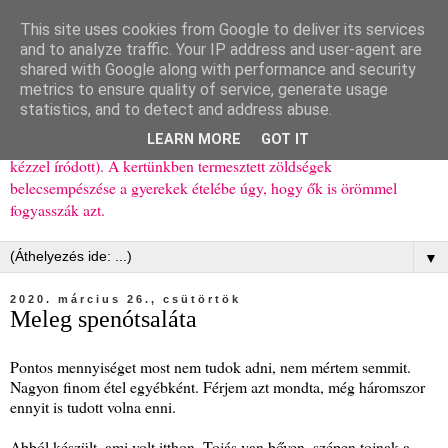
This site uses cookies from Google to deliver its services
Ízőrző
and to analyze traffic. Your IP address and user-agent are
shared with Google along with performance and security
metrics to ensure quality of service, generate usage
Kisgyerekes család kipróbált, többnyire egészséges ételeket
statistics, and to detect and address abuse.
bemutató receptjei a mindennapokra (mert a papírfecniket folyton
LEARN MORE
GOT IT
elhagyom) és gyerekeimnek ajándékba (mint régen, csak ez nem
kézzel íródott). A kertünkben termesztett zöldségek
belecsempészése a gyerekek ételébe úgy, hogy ők is örömmel
fogyasszák azt.
▼
2020. március 26., csütörtök
Meleg spenótsaláta
Pontos mennyiséget most nem tudok adni, nem mértem semmit.
Nagyon finom étel egyébként. Férjem azt mondta, még háromszor
ennyit is tudott volna enni.
Abból készült, ami volt itthon. Tojás van bőven, szépen tojnak a