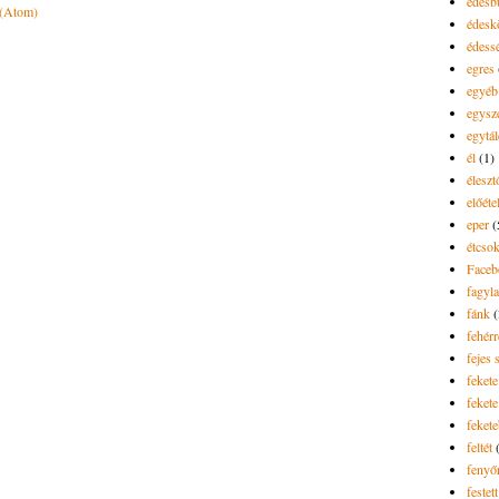
édesb
 (Atom)
édes
édess
egres
egyéb
egysz
egytál
él
(1)
élesz
előéte
eper
(
étcsok
Faceb
fagyla
fánk
(
fehér
fejes 
fekete
fekete 
feket
feltét
fenyő
festett