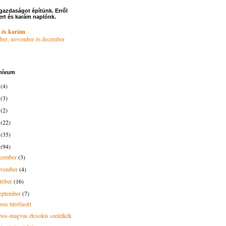
gazdaságot építünk. Erről
ert és karám naplónk.
 és karám
ber, november és december
hívum
6
(4)
4
(3)
3
(2)
2
(22)
1
(35)
0
(94)
ecember
(3)
ovember
(4)
tóber
(16)
eptember
(7)
sis túrófasírt
bos-magvas étcsokis szeletkék