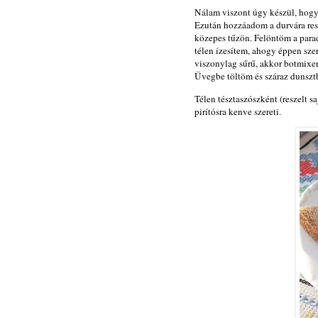
Nálam viszont úgy készül, hogy
Ezután hozzáadom a durvára resz
közepes tűzön. Felöntöm a para
télen ízesítem, ahogy éppen sz
viszonylag sűrű, akkor botmixerr
Üvegbe töltöm és száraz dunszt
Télen tésztaszószként (reszelt s
pirítósra kenve szereti.