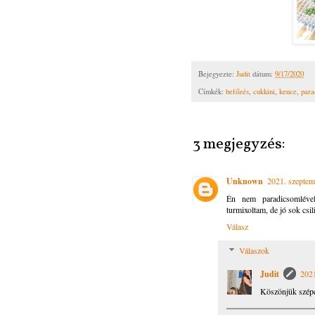
Bejegyezte:
Judit
dátum:
9/17/2020
Címkék:
befőzés
,
cukkini
,
kence
,
para
3 megjegyzés:
Unknown
2021. szeptem
Én nem paradicsomlével
turmixoltam, de jó sok csili
Válasz
Válaszok
Judit
2021
Köszönjük szépen