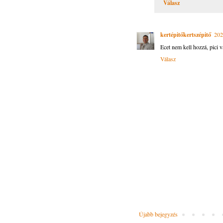
Válasz
kertépitőkertszépitő
202
Ecet nem kell hozzá, pici 
Válasz
Újabb bejegyzés