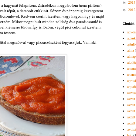
201
►
 a hagymát felaprítom. Zsiradékon megpárolom (nem pirítom).
201
►
elt répát, a darabolt cukkinit. Sózom és pár percig kevergetem
dicsomlével. Kedvem szerint ízesítem vagy hagyom így és majd
eretném. Mikor megpuhult minden zöldség és a paradicsomlé is
Címkék
el krémesre töröm. Így is főzöm, végül pici cukorral ízesítem.
advent
ba teszem.
adzuk
ajttal megszórva) vagy pizzaszószként fogyasztjuk. Van, aki
ajánló
alma
almap
aludtt
amara
ananá
aprós
aquaf
aszalá
aszalt
aszal
aszal
aszalt
aszalt
avoká
bab
(