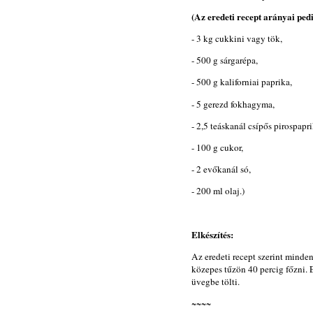
(Az eredeti recept arányai ped
- 3 kg cukkini vagy tök,
- 500 g sárgarépa,
- 500 g kaliforniai paprika,
- 5 gerezd fokhagyma,
- 2,5 teáskanál csípős pirospapri
- 100 g cukor,
- 2 evőkanál só,
- 200 ml olaj.)
Elkészítés:
Az eredeti recept szerint minden
közepes tűzön 40 percig főzni. E
üvegbe tölti.
~~~~