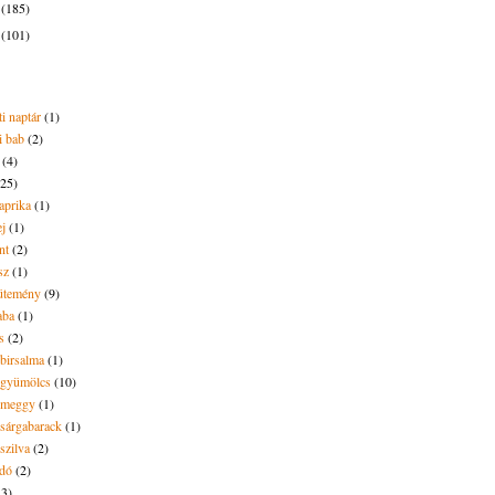
3
(185)
2
(101)
i naptár
(1)
i bab
(2)
(4)
(25)
aprika
(1)
ej
(1)
nt
(2)
sz
(1)
ütemény
(9)
aba
(1)
s
(2)
 birsalma
(1)
t gyümölcs
(10)
t meggy
(1)
 sárgabarack
(1)
 szilva
(2)
dó
(2)
13)