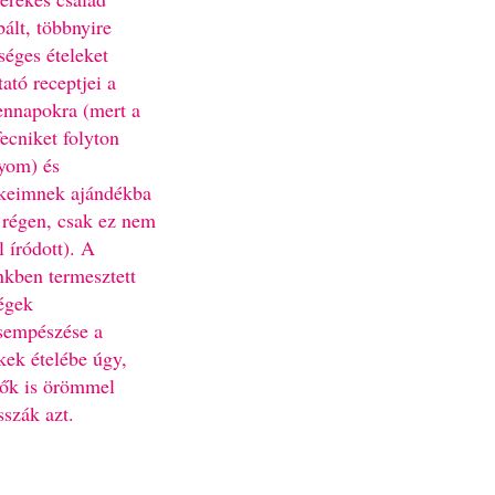
bált, többnyire
séges ételeket
ató receptjei a
nnapokra (mert a
fecniket folyton
yom) és
keimnek ajándékba
 régen, csak ez nem
l íródott). A
nkben termesztett
égek
sempészése a
kek ételébe úgy,
ők is örömmel
sszák azt.