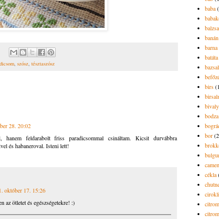
baba
babak
balzs
banán
barna 
batáta
dicsom
,
szósz
,
tésztaszósz
bazsa
befőz
birs
(
birsa
bivaly
bodza
ber 28. 20:02
bográ
bor
(2
, hanem feldarabolt friss paradicsommal csináltam. Kicsit durvábbra
brokk
vel és habaneroval. Isteni lett!
bulgu
camem
cékla
chutn
. október 17. 15:26
cirokl
 az ötletet és egészségetekre! :)
citro
citro