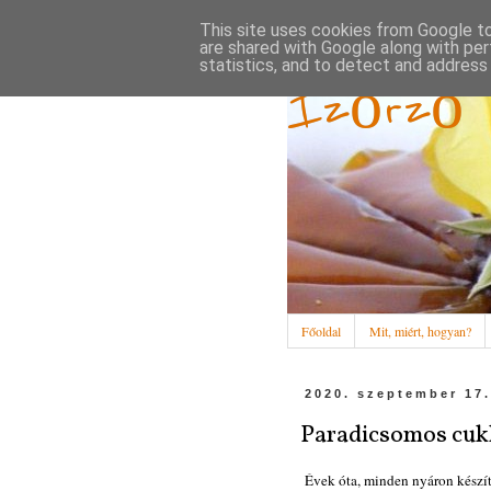
This site uses cookies from Google to 
are shared with Google along with per
statistics, and to detect and address
Ízőrző
Főoldal
Mit, miért, hogyan?
2020. szeptember 17.
Paradicsomos cukk
Évek óta, minden nyáron készíte