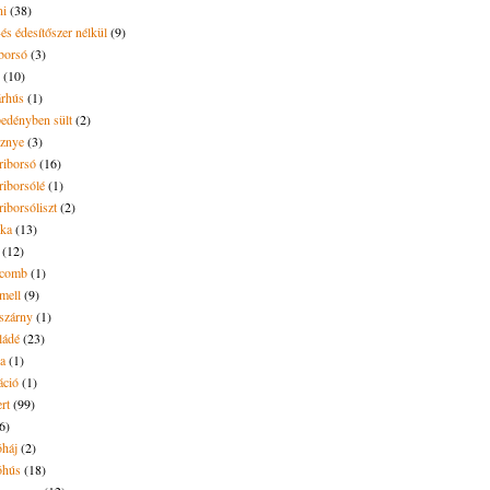
ni
(38)
és édesítőszer nélkül
(9)
borsó
(3)
(10)
árhús
(1)
pedényben sült
(2)
sznye
(3)
riborsó
(16)
riborsólé
(1)
riborsóliszt
(2)
óka
(13)
(12)
ecomb
(1)
mell
(9)
eszárny
(1)
ládé
(23)
ya
(1)
áció
(1)
rt
(99)
6)
óháj
(2)
óhús
(18)