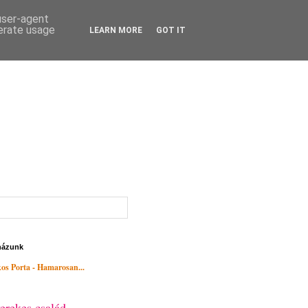
 user-agent
nerate usage
LEARN MORE
GOT IT
házunk
os Porta - Hamarosan...
erekes család