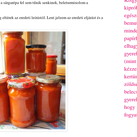
 a sárgarépa fel sem tűnik senkinek, beleturmixolom a
kipró
egész
eltérek az eredeti leírástól. Lent jelzem az eredeti eljárást és a
bemut
minde
papír
elhag
gyere
(mint
kézze
kertü
zölds
belec
gyere
hogy 
fogya