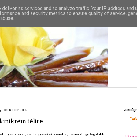
deliver its services and to analyze traffic. Your IP address and
formance and security metrics to ensure quality of service, ge
 abuse.
, csütörtök
Vendég
Tork
inikrém télire
k ilyen szószt, mert a gyerekek szeretik, másrészt így legalább
Kisgy