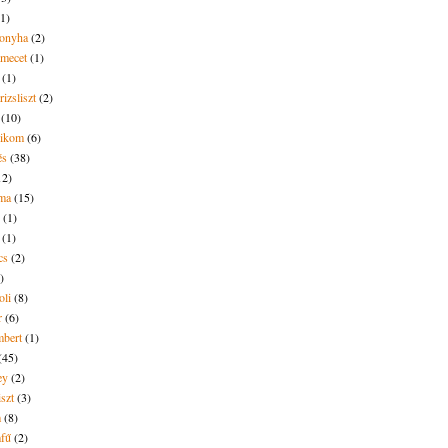
(1)
onyha
(2)
amecet
(1)
(1)
rizsliszt
(2)
(10)
likom
(6)
és
(38)
12)
lma
(15)
(1)
(1)
cs
(2)
)
oli
(8)
r
(6)
bert
(1)
(45)
ey
(2)
iszt
(3)
m
(8)
mfű
(2)