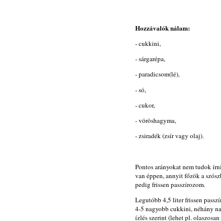
Hozzávalók nálam:
- cukkini,
- sárgarépa,
- paradicsom(lé),
- só,
- cukor,
- vöröshagyma,
- zsiradék (zsír vagy olaj).
Pontos arányokat nem tudok ír
van éppen, annyit főzök a szósz
pedig frissen passzírozom.
Legutóbb 4,5 liter frissen pass
4-5 nagyobb cukkini, néhány na
ízlés szerint (lehet pl. olaszosan 