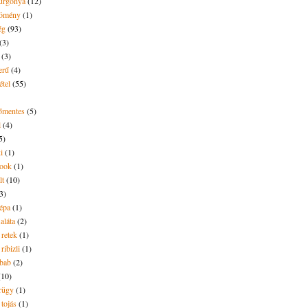
urgonya
(12)
kömény
(1)
ég
(93)
(3)
(3)
erű
(4)
étel
(55)
tőmentes
(5)
l
(4)
5)
i
(1)
ook
(1)
lt
(10)
3)
répa
(1)
saláta
(2)
 retek
(1)
ribizli
(1)
ebab
(2)
(10)
rügy
(1)
 tojás
(1)