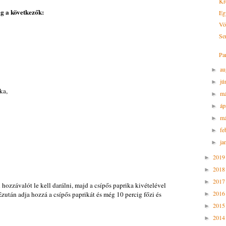
Kr
ig a következők:
Eg
Vö
Se
Pa
au
►
jú
►
ka,
m
►
áp
►
má
►
fe
►
ja
►
201
►
201
►
201
►
 hozzávalót le kell darálni, majd a csípős paprika kivételével
201
zután adja hozzá a csípős paprikát és még 10 percig főzi és
►
201
►
201
►