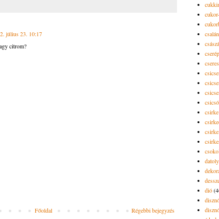
cukki
cukor-
cukor
2. július 23. 10:17
csalán
csász
vagy citrom?
cseré
csere
csicse
csicse
csicse
csics
csirke
csirk
csirke
csirk
csoko
datol
dekor
dessze
dió
(4
diszn
diszn
Főoldal
Régebbi bejegyzés