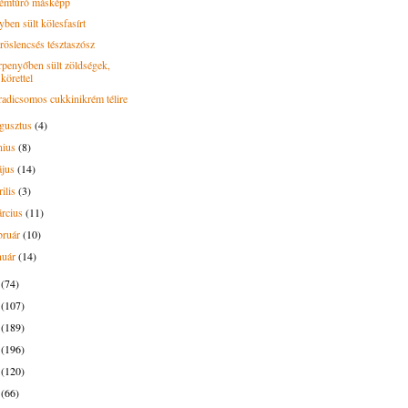
émtúró másképp
yben sült kölesfasírt
röslencsés tésztaszósz
rpenyőben sült zöldségek,
körettel
radicsomos cukkinikrém télire
gusztus
(4)
nius
(8)
ájus
(14)
rilis
(3)
rcius
(11)
bruár
(10)
nuár
(14)
9
(74)
8
(107)
7
(189)
6
(196)
5
(120)
4
(66)