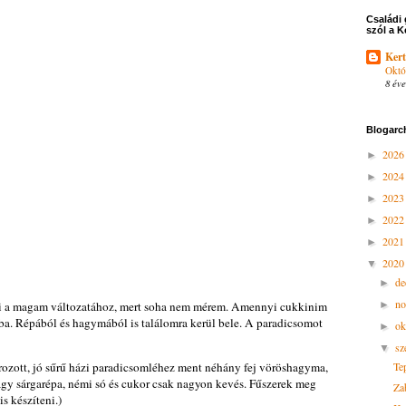
Családi 
szól a K
Kert
Októ
8 éve
Blogarc
202
►
202
►
202
►
202
►
202
►
202
▼
d
►
n
ni a magam változatához, mert soha nem mérem. Amennyi cukkinim
►
ba. Répából és hagymából is találomra kerül bele. A paradicsomot
ok
►
sz
▼
zírozott, jó sűrű házi paradicsomléhez ment néhány fej vöröshagyma,
Tep
gy sárgarépa, némi só és cukor csak nagyon kevés. Fűszerek meg
Za
is készíteni.)