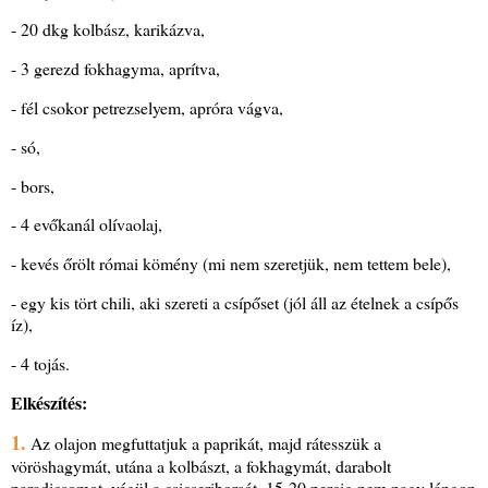
- 20 dkg kolbász, karikázva,
- 3 gerezd fokhagyma, aprítva,
- fél csokor petrezselyem, apróra vágva,
- só,
- bors,
- 4 evőkanál olívaolaj,
- kevés őrölt római kömény (mi nem szeretjük, nem tettem bele),
- egy kis tört chili, aki szereti a csípőset (jól áll az ételnek a csípős
íz),
- 4 tojás.
Elkészítés:
1.
Az olajon megfuttatjuk a paprikát, majd rátesszük a
vöröshagymát, utána a kolbászt, a fokhagymát, darabolt
paradicsomot, végül a csicseriborsót. 15-20 percig nem nagy lángon