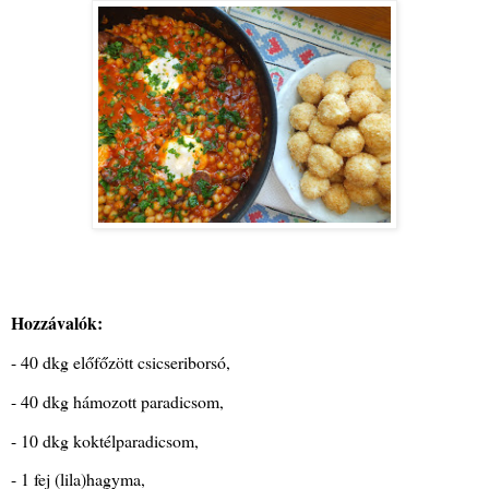
Hozzávalók:
- 40 dkg előfőzött csicseriborsó,
- 40 dkg hámozott paradicsom,
- 10 dkg koktélparadicsom,
- 1 fej (lila)hagyma,