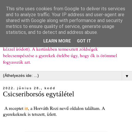
This site uses cookies from Google to deliver its services
Ízőrző
and to analyze traffic. Your IP address and user-agent are
shared with Google along with performance and security
metrics to ensure quality of service, generate usage
Kisgyerekes család kipróbált, többnyire egészséges ételeket
statistics, and to detect and address abuse.
bemutató receptjei a mindennapokra (mert a papírfecniket folyton
LEARN MORE
GOT IT
elhagyom) és gyerekeimnek ajándékba (mint régen, csak ez nem
kézzel íródott). A kertünkben termesztett zöldségek
belecsempészése a gyerekek ételébe úgy, hogy ők is örömmel
fogyasszák azt.
▼
2022. június 28., kedd
Csicseriborsós egytálétel
A receptet
itt
, a Horváth Rozi nevű oldalon találtam. A
gyerekeknek is tetszett, ízlett.