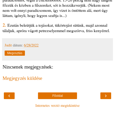
főzzük és közben a fűszereket, sót is hozzákeverjük. (Nekem most
nem volt ennyi paradicsomom, így vizet is öntöttem alá, mert úgy
láttam, igényli, hogy legyen szaftja is...)
2.
Ezután beleütjük a tojásokat, tükörtojást sütünk, majd azonnal
tálaljuk, apróra vágott petrezselyemmel megszórva, friss kenyérrel.
Judit
dátum:
6/28/2022
Megosztás
Nincsenek megjegyzések:
Megjegyzés küldése
‹
›
Főoldal
Internetes verzió megtekintése