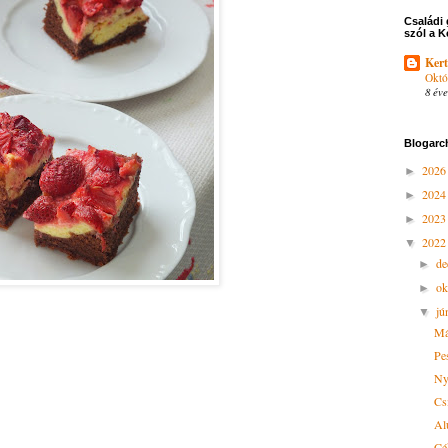
Családi 
szól a K
Kert
Októ
8 éve
Blogarc
202
►
202
►
202
►
202
▼
d
►
ok
►
jú
▼
Má
Pe
Ny
Cs
Al
Cé