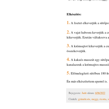
Elkészítés:
1.
A lisztet elkeverjük a sütőpo
2.
A vajat habosra keverjük a c
kikeverjük. Ezután váltakozva a
3.
A krémsajtot kikeverjük a cuk
összekeverjük.
4.
A kakaós masszát egy sütőpap
kanalazzuk a krémsajtos masszát
5.
Előmelegített sütőben 180 fo
Én már elkészítettem eperrel is.
Bejegyezte:
Judit
dátum:
6/06/2022
Címkék:
gyümölcsös
,
meggy
,
ricotta
,
s