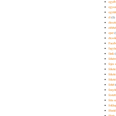
egyéb
egysz
egytál
él
(1)
élesz
előéte
eper
(
étcsok
Faceb
fagyla
fánk
(
fehér
fejes 
fekete
fekete 
feket
feltét
fenyő
festett
feta sa
fokh
főzel
főzés 