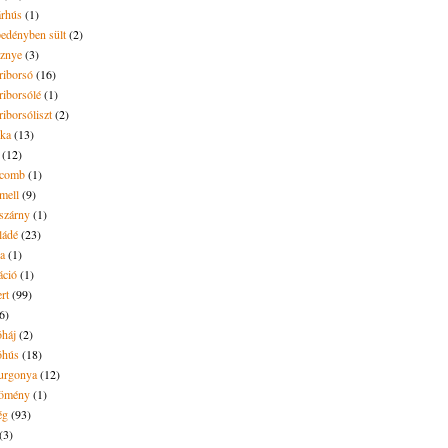
árhús
(1)
pedényben sült
(2)
sznye
(3)
riborsó
(16)
riborsólé
(1)
riborsóliszt
(2)
óka
(13)
(12)
ecomb
(1)
mell
(9)
eszárny
(1)
ládé
(23)
ya
(1)
áció
(1)
rt
(99)
6)
óháj
(2)
óhús
(18)
urgonya
(12)
kömény
(1)
ég
(93)
(3)