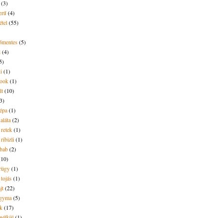
(3)
erű
(4)
étel
(55)
tőmentes
(5)
l
(4)
5)
i
(1)
ook
(1)
lt
(10)
3)
répa
(1)
saláta
(2)
 retek
(1)
ribizli
(1)
ebab
(2)
(10)
rügy
(1)
 tojás
(1)
jt
(22)
agyma
(5)
ék
(17)
nélkül
(1)