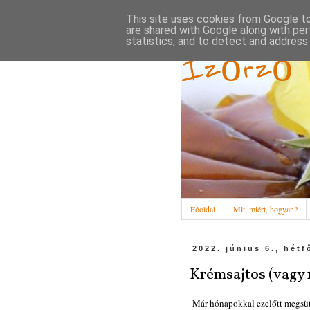
This site uses cookies from Google to 
are shared with Google along with per
statistics, and to detect and address
Ízőrző
Főoldal
Mit, miért, hogyan?
2022. június 6., hétf
Krémsajtos (vagy 
Már hónapokkal ezelőtt megsüt