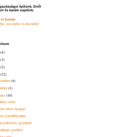
gazdaságot építünk. Erről
ert és karám naplónk.
 és karám
ber, november és december
hívum
6
(4)
4
(3)
3
(2)
2
(22)
ecember
(4)
tóber
(1)
nius
(10)
lnás szelet
stós-túrós lasagne
ers karalábésaláta
icseriborsós egytálétel
udttejes gombóc
klasaláta