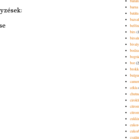
banán
barna 
yzések:
batáta
bazsa
se
befőz
birs
(
birsa
bivaly
bodza
bográ
bor
(2
brokk
bulgu
camem
cékla
chutn
cirokl
citro
citro
cukki
cukor-
cukor
csalán