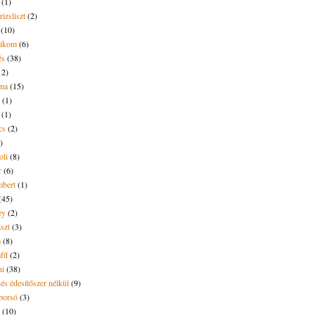
(1)
rizsliszt
(2)
(10)
likom
(6)
és
(38)
12)
lma
(15)
(1)
(1)
cs
(2)
)
oli
(8)
r
(6)
bert
(1)
(45)
ey
(2)
iszt
(3)
m
(8)
mfű
(2)
ni
(38)
és édesítőszer nélkül
(9)
borsó
(3)
(10)