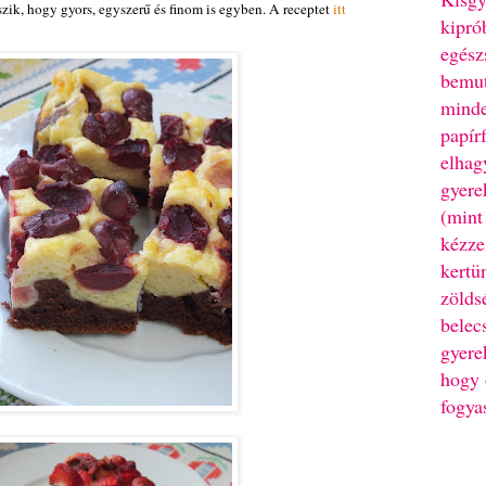
tszik, hogy gyors, egyszerű és finom is egyben. A receptet
itt
kipró
egész
bemut
minde
papír
elhag
gyere
(mint
kézze
kertü
zölds
belec
gyere
hogy 
fogya