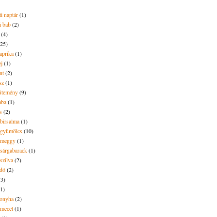
i naptár
(1)
i bab
(2)
(4)
(25)
aprika
(1)
ej
(1)
nt
(2)
sz
(1)
ütemény
(9)
aba
(1)
s
(2)
 birsalma
(1)
t gyümölcs
(10)
t meggy
(1)
 sárgabarack
(1)
 szilva
(2)
dó
(2)
13)
(1)
onyha
(2)
amecet
(1)