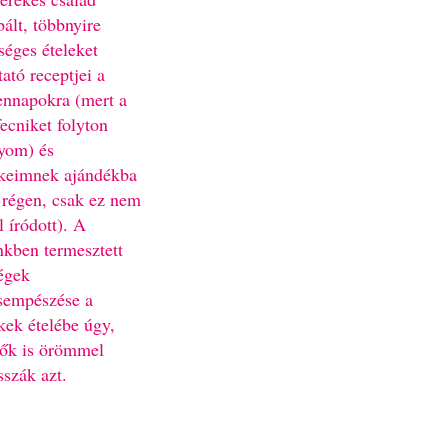
bált, többnyire
séges ételeket
ató receptjei a
nnapokra (mert a
fecniket folyton
yom) és
keimnek ajándékba
 régen, csak ez nem
l íródott). A
nkben termesztett
égek
sempészése a
kek ételébe úgy,
ők is örömmel
sszák azt.