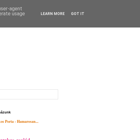
 user-agent
nerate usage
LEARN MORE
GOT IT
házunk
os Porta - Hamarosan...
erekes család