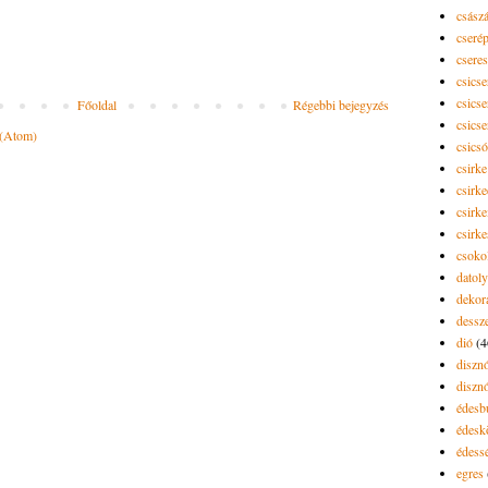
csász
cseré
csere
csicse
csicse
Főoldal
Régebbi bejegyzés
csicse
 (Atom)
csics
csirke
csirk
csirke
csirk
csoko
datol
dekor
dessze
dió
(4
diszn
diszn
édesb
édes
édess
egres