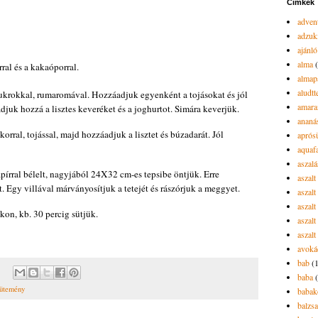
Címkék
advent
adzuk
ajánló
alma
rral és a kakaóporral.
almap
aludtt
ukrokkal, rumaromával. Hozzáadjuk egyenként a tojásokat és jól
amara
djuk hozzá a lisztes keveréket és a joghurtot. Simára keverjük.
ananá
orral, tojással, majd hozzáadjuk a lisztet és búzadarát. Jól
aprós
aquaf
aszalá
írral bélelt, nagyjából 24X32 cm-es tepsibe öntjük. Erre
aszalt
. Egy villával márványosítjuk a tetejét és rászórjuk a meggyet.
aszal
aszal
kon, kb. 30 percig sütjük.
aszalt
aszalt
avoká
bab
(
baba
ütemény
babak
balzs