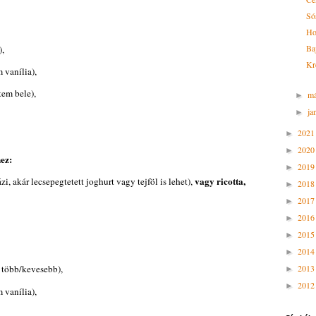
Só
Ho
Ba
),
Kr
 vanília),
tem bele),
m
►
ja
►
202
►
202
►
hez:
201
►
vagy ricotta,
zi, akár lecsepegtetett joghurt vagy tejföl is lehet),
201
►
201
►
201
►
201
►
201
►
201
t több/kevesebb),
►
201
►
 vanília),