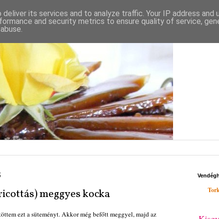
deliver its services and to analyze traffic. Your IP address and
formance and security metrics to ensure quality of service, ge
 abuse.
ő
Vendég
Tork
ricottás) meggyes kocka
öttem ezt a süteményt. Akkor még befőtt meggyel, majd az
Kisgy