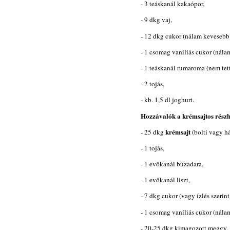
- 3 teáskanál kakaópor,
- 9 dkg vaj,
- 12 dkg cukor (nálam kevesebb
- 1 csomag vaníliás cukor (nálam
- 1 teáskanál rumaroma (nem tet
- 2 tojás,
- kb. 1,5 dl joghurt.
Hozzávalók a krémsajtos rész
krémsajt
- 25 dkg
(bolti vagy há
- 1 tojás,
- 1 evőkanál búzadara,
- 1 evőkanál liszt,
- 7 dkg cukor (vagy ízlés szerin
- 1 csomag vaníliás cukor (nálam
- 20-25 dkg kimagozott meggy.