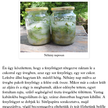
Néhány naposan
Én úgy készítettem, hogy a fenyőrügyet rétegezve raktam le a
cukorral egy üvegben, azaz egy sor fenyőrügy, egy sor cukor.
Lefedve állni hagytam kb. másfél hétig. Néhány nap múlva az
üvegbe pakolt fenyőrügy a felére esik össze. Mikor már a cukor leült
az aljára és a rügy is megbarnult, akkor edénybe tettem, egyet
forraltam rajta, szűrő segítségével tiszta üvegekbe töltöttem. Vastag
kabátokba bugyoláltam és így, száraz dunsztban hagytam kihűlni. A
fenyőrügyet se dobjuk ki. Sütőpapírra sorakoztatva, majd
megszárítva, végül becsomagolva eltehetjük és teát főzhetünk belőle