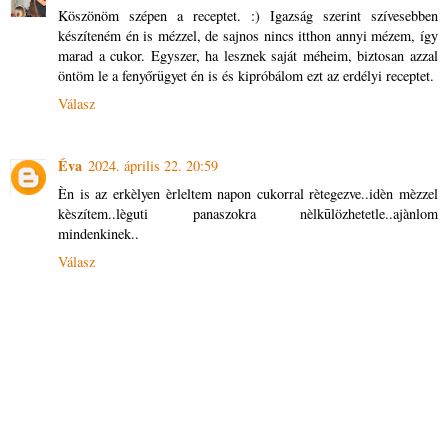
Köszönöm szépen a receptet. :) Igazság szerint szívesebben
készíteném én is mézzel, de sajnos nincs itthon annyi mézem, így
marad a cukor. Egyszer, ha lesznek saját méheim, biztosan azzal
öntöm le a fenyőrügyet én is és kipróbálom ezt az erdélyi receptet.
Válasz
Éva
2024. április 22. 20:59
Èn is az erkèlyen èrleltem napon cukorral rètegezve..idèn mèzzel
kèszítem..lèguti panaszokra nèlkūlözhetetle..ajànlom
mindenkinek..
Válasz