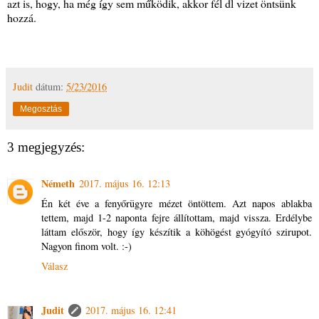
azt is, hogy, ha még így sem működik, akkor fél dl vizet öntsünk
hozzá.
Judit
dátum:
5/23/2016
Megosztás
3 megjegyzés:
Németh
2017. május 16. 12:13
Én két éve a fenyőrügyre mézet öntöttem. Azt napos ablakba
tettem, majd 1-2 naponta fejre állítottam, majd vissza. Erdélybe
láttam először, hogy így készítik a köhögést gyógyító szirupot.
Nagyon finom volt. :-)
Válasz
Judit
2017. május 16. 12:41