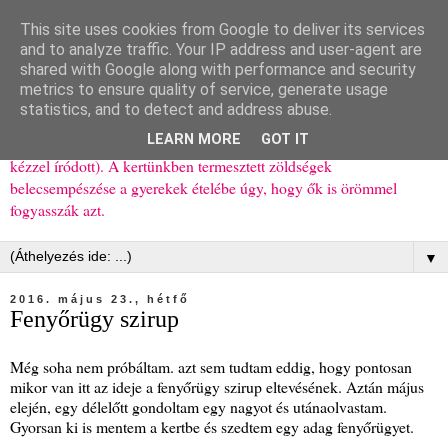
This site uses cookies from Google to deliver its services
Ízőrző
and to analyze traffic. Your IP address and user-agent are
shared with Google along with performance and security
metrics to ensure quality of service, generate usage
Kisgyerekes család kipróbált, többnyire egészséges ételeket
statistics, and to detect and address abuse.
bemutató receptjei a mindennapokra (mert a papírfecniket folyton
LEARN MORE
GOT IT
elhagyom) és gyerekeimnek ajándékba (mint régen, csak ez nem
kézzel íródott). A kertünkben termesztett zöldségek
belecsempészése a gyerekek ételébe úgy, hogy ők is örömmel
fogyasszák azt.
▼
2016. május 23., hétfő
Fenyőrügy szirup
Még soha nem próbáltam. azt sem tudtam eddig, hogy pontosan
mikor van itt az ideje a fenyőrügy szirup eltevésének. Aztán május
elején, egy délelőtt gondoltam egy nagyot és utánaolvastam.
Gyorsan ki is mentem a kertbe és szedtem egy adag fenyőrügyet.