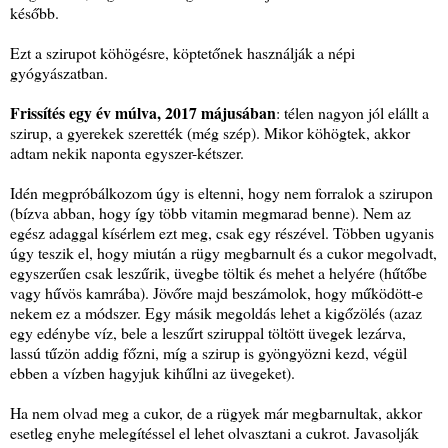
később.
Ezt a szirupot köhögésre, köptetőnek használják a népi
gyógyászatban.
Frissítés egy év múlva, 2017 májusában
: télen nagyon jól elállt a
szirup, a gyerekek szerették (még szép). Mikor köhögtek, akkor
adtam nekik naponta egyszer-kétszer.
Idén megpróbálkozom úgy is eltenni, hogy nem forralok a szirupon
(bízva abban, hogy így több vitamin megmarad benne). Nem az
egész adaggal kísérlem ezt meg, csak egy részével. Többen ugyanis
úgy teszik el, hogy miután a rügy megbarnult és a cukor megolvadt,
egyszerűen csak leszűrik, üvegbe töltik és mehet a helyére (hűtőbe
vagy hűvös kamrába). Jövőre majd beszámolok, hogy működött-e
nekem ez a módszer. Egy másik megoldás lehet a kigőzölés (azaz
egy edénybe víz, bele a leszűrt sziruppal töltött üvegek lezárva,
lassú tűzön addig főzni, míg a szirup is gyöngyözni kezd, végül
ebben a vízben hagyjuk kihűlni az üvegeket).
Ha nem olvad meg a cukor, de a rügyek már megbarnultak, akkor
esetleg enyhe melegítéssel el lehet olvasztani a cukrot. Javasolják