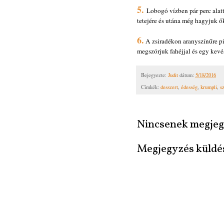
5.
Lobogó vízben pár perc alat
tetejére és utána még hagyjuk ők
6.
A zsiradékon aranyszínűre pi
megszórjuk fahéjjal és egy kevé
Bejegyezte:
Judit
dátum:
5/18/2016
Címkék:
desszert
,
édesség
,
krumpli
,
s
Nincsenek megjeg
Megjegyzés küldé