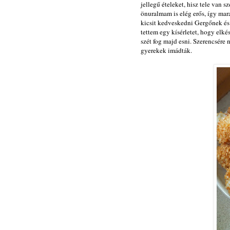
jellegű ételeket, hisz tele van 
önuralmam is elég erős, így mar
kicsit kedveskedni Gergőnek és
tettem egy kísérletet, hogy elk
szét fog majd esni. Szerencsére n
gyerekek imádták.