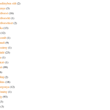
pedényben sült
(2)
sznye
(3)
riborsó
(16)
riborsólé
(1)
riborsóliszt
(2)
óka
(13)
(12)
ecomb
(1)
mell
(9)
eszárny
(1)
ládé
(23)
ya
(1)
áció
(1)
rt
(99)
6)
óháj
(2)
óhús
(18)
urgonya
(12)
kömény
(1)
ég
(93)
(3)
(3)