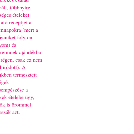
bált, többnyire
séges ételeket
ató receptjei a
nnapokra (mert a
fecniket folyton
yom) és
keimnek ajándékba
 régen, csak ez nem
l íródott). A
nkben termesztett
égek
sempészése a
kek ételébe úgy,
ők is örömmel
sszák azt.