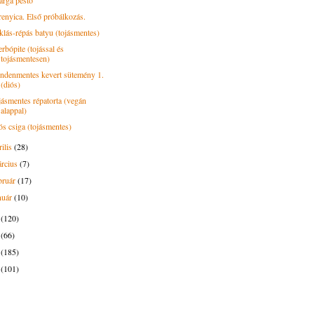
árga pesto
renyica. Első próbálkozás.
klás-répás batyu (tojásmentes)
rbópite (tojással és
tojásmentesen)
ndenmentes kevert sütemény 1.
(diós)
jásmentes répatorta (vegán
alappal)
ós csiga (tojásmentes)
rilis
(28)
rcius
(7)
bruár
(17)
nuár
(10)
5
(120)
4
(66)
3
(185)
2
(101)