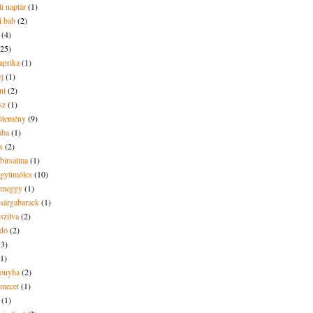
i naptár
(1)
i bab
(2)
(4)
(25)
aprika
(1)
ej
(1)
nt
(2)
sz
(1)
ütemény
(9)
aba
(1)
s
(2)
 birsalma
(1)
t gyümölcs
(10)
t meggy
(1)
 sárgabarack
(1)
 szilva
(2)
dó
(2)
13)
(1)
onyha
(2)
amecet
(1)
(1)