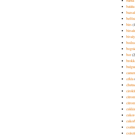
barna 
batáta
bazsa
befőz
birs
(
birsa
bivaly
bodza
bográ
bor
(2
brokk
bulgu
camem
cékla
chutn
cirokl
citro
citro
cukki
cukor-
cukor
csalán
csász