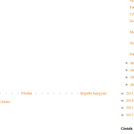
Sp
Pa
Cé
Zse
Mi
To
Di
áp
►
má
►
fe
►
ja
►
201
Főoldal
Régebbi bejegyzés
►
201
►
 (Atom)
201
►
201
►
Címkék