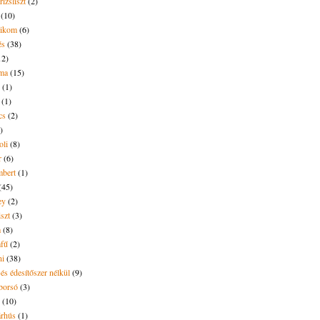
rizsliszt
(2)
(10)
likom
(6)
és
(38)
12)
lma
(15)
(1)
(1)
cs
(2)
)
oli
(8)
r
(6)
bert
(1)
(45)
ey
(2)
iszt
(3)
m
(8)
mfű
(2)
ni
(38)
és édesítőszer nélkül
(9)
borsó
(3)
(10)
árhús
(1)