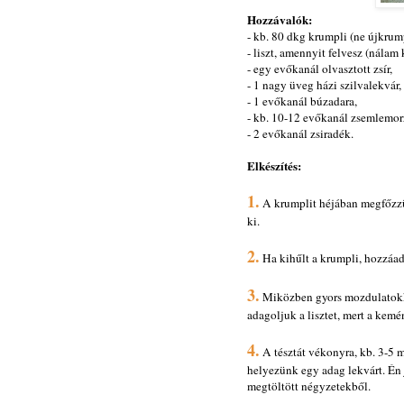
Hozzávalók:
- kb. 80 dkg krumpli (ne újkrump
- liszt, amennyit felvesz (nálam 
- egy evőkanál olvasztott zsír,
- 1 nagy üveg házi szilvalekvár,
- 1 evőkanál búzadara,
- kb. 10-12 evőkanál zsemlemor
- 2 evőkanál zsiradék.
Elkészítés:
1.
A krumplit héjában megfőzzü
ki.
2.
Ha kihűlt a krumpli, hozzáadju
3.
Miközben gyors mozdulatokkal
adagoljuk a lisztet, mert a kemén
4.
A tésztát vékonyra, kb. 3-5 
helyezünk egy adag lekvárt. Én
megtöltött négyzetekből.