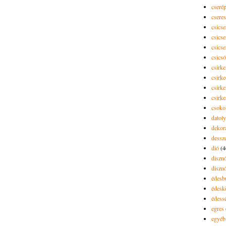
cseré
csere
csicse
csicse
csicse
csics
csirke
csirk
csirke
csirk
csoko
datol
dekor
dessze
dió
(4
diszn
diszn
édesb
édes
édess
egres
egyéb