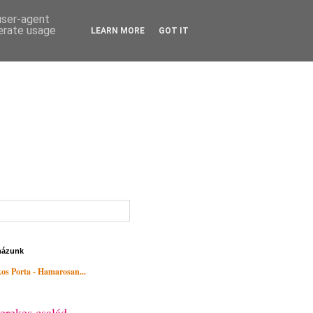
 user-agent
nerate usage
LEARN MORE
GOT IT
házunk
os Porta - Hamarosan...
erekes család