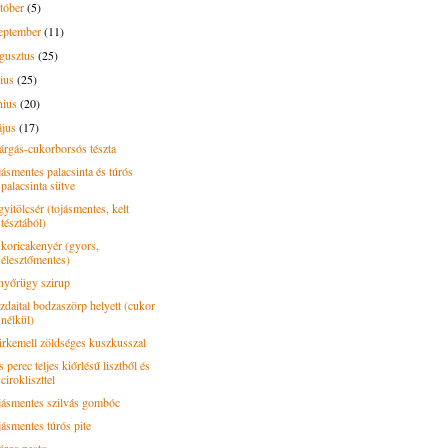
tóber
(5)
eptember
(11)
gusztus
(25)
lius
(25)
nius
(20)
ájus
(17)
árgás-cukorborsós tészta
jásmentes palacsinta és túrós
palacsinta sütve
yitölcsér (tojásmentes, kelt
tésztából)
koricakenyér (gyors,
élesztőmentes)
nyőrügy szirup
zdaital bodzaszörp helyett (cukor
nélkül)
irkemell zöldséges kuszkusszal
 perec teljes kiőrlésű lisztből és
cirokliszttel
jásmentes szilvás gombóc
jásmentes túrós pite