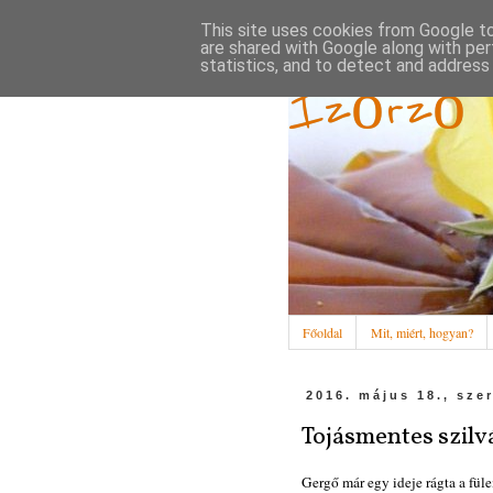
This site uses cookies from Google to 
are shared with Google along with per
statistics, and to detect and address
Ízőrző
Főoldal
Mit, miért, hogyan?
2016. május 18., sze
Tojásmentes szil
Gergő már egy ideje rágta a fü