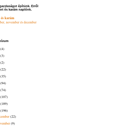
gazdaságot építünk. Erről
ert és karám naplónk.
 és karám
ber, november és december
hívum
6
(4)
4
(3)
3
(2)
2
(22)
1
(35)
0
(94)
9
(74)
8
(107)
7
(189)
6
(196)
ecember
(22)
ovember
(9)