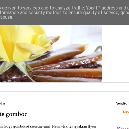
deliver its services and to analyze traffic. Your IP address and
formance and security metrics to ensure quality of service, ge
 abuse.
rda
Vendég
Tork
vás gombóc
lem, hogy gombócot szeretne enni. Nem készítek gyakran ilyen
Kisgy