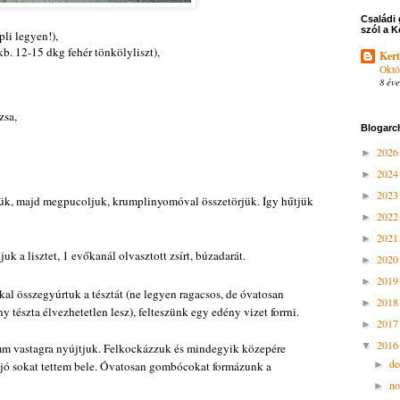
Családi 
szól a K
li legyen!),
kb. 12-15 dkg fehér tönkölyliszt),
Kert
Októ
8 éve
zsa,
Blogarc
202
►
202
►
202
►
k, majd megpucoljuk, krumplinyomóval összetörjük. Így hűtjük
202
►
202
►
k a lisztet, 1 evőkanál olvasztott zsírt, búzadarát.
202
►
201
►
 összegyúrtuk a tésztát (ne legyen ragacsos, de óvatosan
201
►
y tészta élvezhetetlen lesz), felteszünk egy edény vizet forrni.
201
►
201
▼
mm vastagra nyújtjuk. Felkockázzuk és mindegyik közepére
d
 jó sokat tettem bele. Óvatosan gombócokat formázunk a
►
n
►