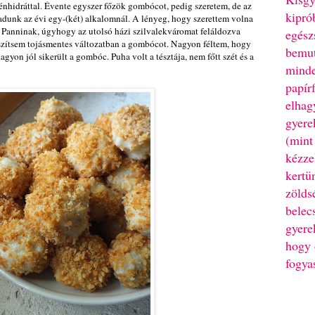
szénhidráttal. Évente egyszer főzök gombócot, pedig szeretem, de az
kipró
adunk az évi egy-(két) alkalomnál. A lényeg, hogy szerettem volna
 Panninak, úgyhogy az utolsó házi szilvalekváromat feláldozva
egész
észítsem tojásmentes változatban a gombócot. Nagyon féltem, hogy
bemut
agyon jól sikerült a gombóc. Puha volt a tésztája, nem főtt szét és a
minde
papír
elhag
gyere
(mint
kézze
kertü
zölds
belec
gyere
hogy 
fogya