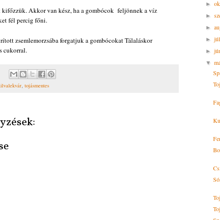
ok
►
t kifőzzük. Akkor van kész, ha a gombócok feljönnek a víz
sz
►
et fél percig főni.
au
►
jú
rított zsemlemorzsába forgatjuk a gombócokat Tálaláskor
►
s cukorral.
jú
►
m
▼
Sp
To
zilvalekvár
,
tojásmentes
Fag
yzések:
Ku
Fe
se
Bo
Cs
Sós
To
To