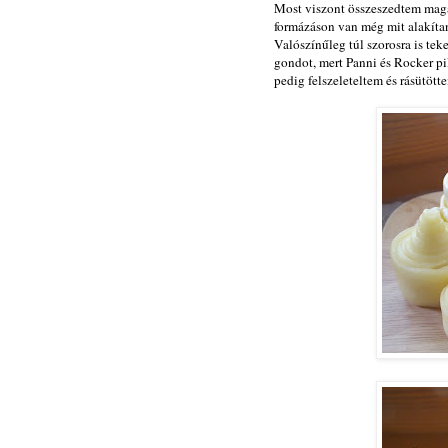
Most viszont összeszedtem magam
formázáson van még mit alakítan
Valószínűleg túl szorosra is tek
gondot, mert Panni és Rocker pil
pedig felszeleteltem és rásütötte