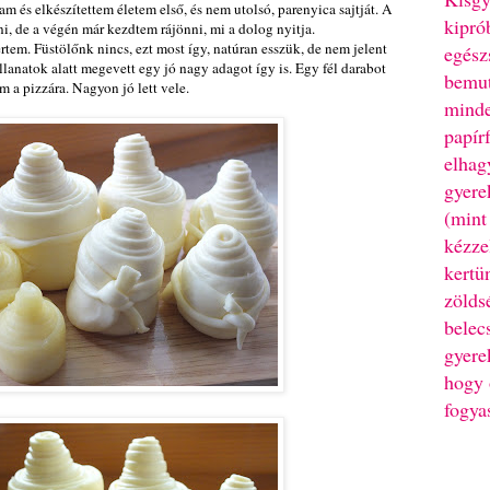
 és elkészítettem életem első, és nem utolsó, parenyica sajtját. A
kipró
i, de a végén már kezdtem rájönni, mi a dolog nyitja.
ertem. Füstölőnk nincs, ezt most így, natúran esszük, de nem jelent
egész
lanatok alatt megevett egy jó nagy adagot így is. Egy fél darabot
bemut
m a pizzára. Nagyon jó lett vele.
minde
papír
elhag
gyere
(mint
kézze
kertü
zölds
belec
gyere
hogy 
fogya