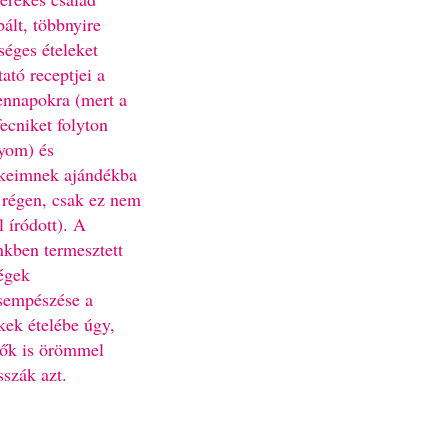
bált, többnyire
séges ételeket
ató receptjei a
nnapokra (mert a
fecniket folyton
yom) és
keimnek ajándékba
 régen, csak ez nem
l íródott). A
nkben termesztett
égek
sempészése a
kek ételébe úgy,
ők is örömmel
sszák azt.