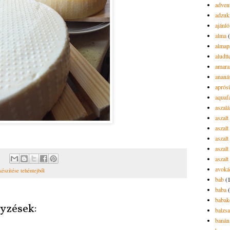
advent
adzuk
ajánló
alma
almap
aludtt
amara
ananá
aprós
aquaf
aszalá
aszalt
aszal
aszal
aszalt
aszalt
avoká
készítése tehéntejből
bab
(
baba
babak
yzések:
balzs
banán