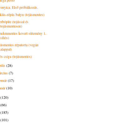
árga pesto
renyica. Első próbálkozás.
klás-répás batyu (tojásmentes)
rbópite (tojással és
tojásmentesen)
ndenmentes kevert sütemény 1.
(diós)
jásmentes répatorta (vegán
alappal)
ós csiga (tojásmentes)
rilis
(28)
rcius
(7)
bruár
(17)
nuár
(10)
5
(120)
4
(66)
3
(185)
2
(101)