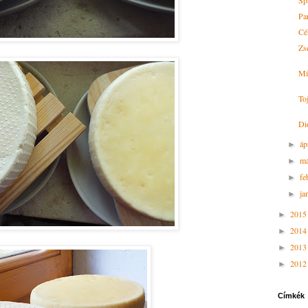
Sp
Pa
Cé
Zse
Mi
To
Di
áp
►
má
►
fe
►
ja
►
201
►
201
►
201
►
201
►
Címkék