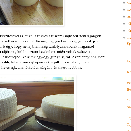
ok
►
sz
►
au
►
jú
►
jú
►
 készítésével is, mivel a friss és a fűszeres sajtokért nem rajongok.
m
▼
zött érlelni a sajtot. Én még nagyon kezdő vagyok, csak pár
Sp
kat is úgy, hogy nem jártam még tanfolyamon, csak magamtól
To
r rájöttem, hol hibáztam kezdetben, miért voltak szárazak,
2 liter tejből készítek egy-egy guriga sajtot. Azért ennyiből, mert
Fag
abb, fehér színű sajt épen akkor jött ki a sóléből, mikor
hetes sajt, ami láthatóan sárgább és alacsonyabb is.
Ku
Fe
Bo
Cs
Sós
To
To