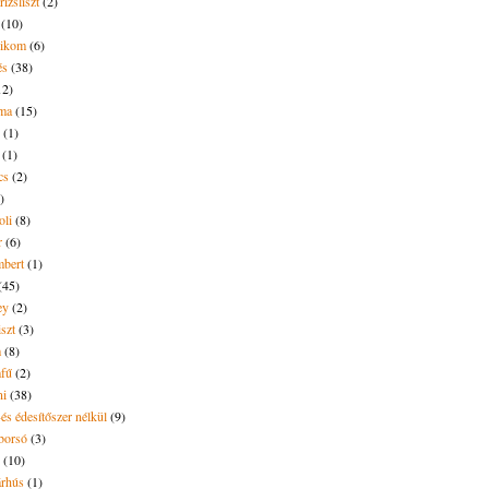
rizsliszt
(2)
(10)
likom
(6)
és
(38)
12)
lma
(15)
(1)
(1)
cs
(2)
)
oli
(8)
r
(6)
bert
(1)
(45)
ey
(2)
iszt
(3)
m
(8)
mfű
(2)
ni
(38)
és édesítőszer nélkül
(9)
borsó
(3)
(10)
árhús
(1)