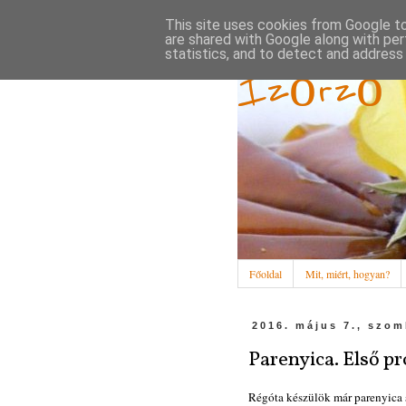
This site uses cookies from Google to 
are shared with Google along with per
statistics, and to detect and address
Ízőrző
Főoldal
Mit, miért, hogyan?
2016. május 7., szom
Parenyica. Első p
Régóta készülök már parenyica 