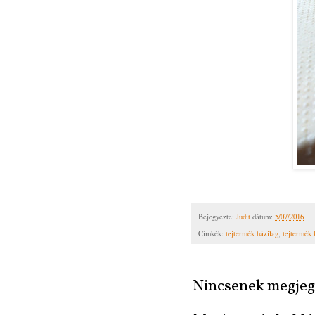
Bejegyezte:
Judit
dátum:
5/07/2016
Címkék:
tejtermék házilag
,
tejtermék 
Nincsenek megjeg