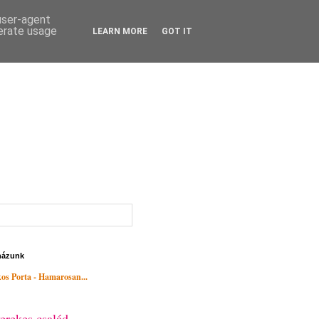
 user-agent
nerate usage
LEARN MORE
GOT IT
házunk
os Porta - Hamarosan...
erekes család