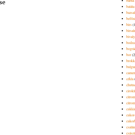
barna 
se
batáta
bazsa
befőz
birs
(
birsa
bivaly
bodza
bográ
bor
(2
brokk
bulgu
camem
cékla
chutn
cirokl
citro
citro
cukki
cukor-
cukor
csalán
csász