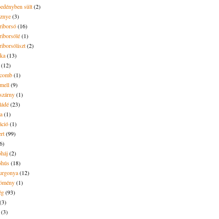
pedényben sült
(2)
sznye
(3)
riborsó
(16)
riborsólé
(1)
riborsóliszt
(2)
óka
(13)
(12)
ecomb
(1)
mell
(9)
eszárny
(1)
ládé
(23)
ya
(1)
áció
(1)
rt
(99)
6)
óháj
(2)
óhús
(18)
urgonya
(12)
kömény
(1)
ég
(93)
(3)
(3)