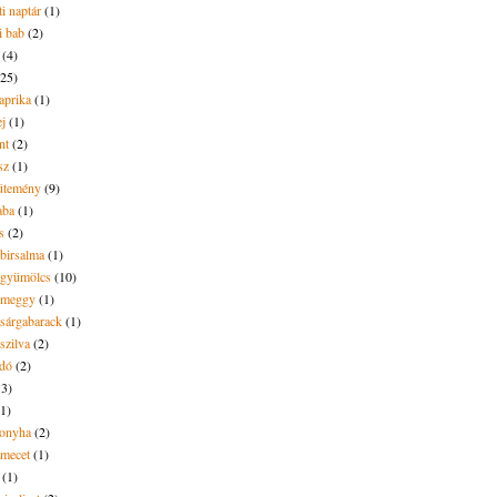
i naptár
(1)
i bab
(2)
(4)
(25)
aprika
(1)
ej
(1)
nt
(2)
sz
(1)
ütemény
(9)
aba
(1)
s
(2)
 birsalma
(1)
t gyümölcs
(10)
t meggy
(1)
 sárgabarack
(1)
 szilva
(2)
dó
(2)
13)
(1)
onyha
(2)
amecet
(1)
(1)