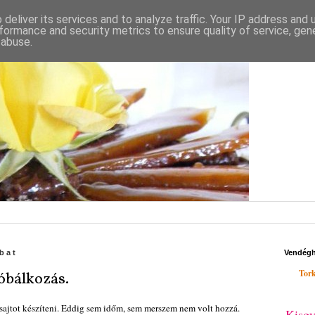
deliver its services and to analyze traffic. Your IP address and
formance and security metrics to ensure quality of service, ge
 abuse.
bat
Vendég
Tork
róbálkozás.
sajtot készíteni. Eddig sem időm, sem merszem nem volt hozzá.
Kisgy