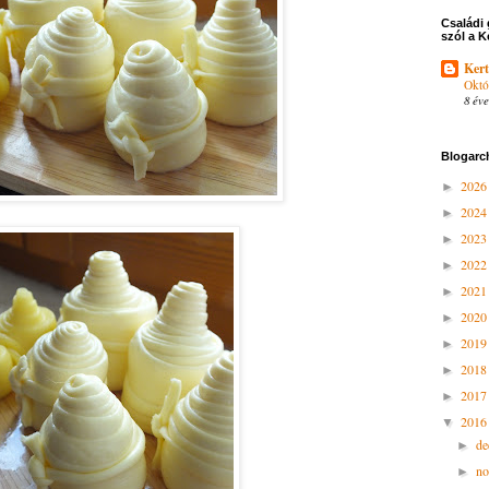
Családi 
szól a K
Kert
Októ
8 éve
Blogarc
202
►
202
►
202
►
202
►
202
►
202
►
201
►
201
►
201
►
201
▼
d
►
n
►