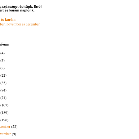
gazdaságot építünk. Erről
ert és karám naplónk.
 és karám
ber, november és december
hívum
6
(4)
4
(3)
3
(2)
2
(22)
1
(35)
0
(94)
9
(74)
8
(107)
7
(189)
6
(196)
ecember
(22)
ovember
(9)