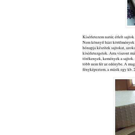
Kísérletezem natúr, érlelt sajtok
Nem könnyű házi körülmények kö
hónapja készítek sajtokat, azo
kísérletezgetek. Arra viszont má
törékenyek, kemények a sajtok. 1
több nem fér az edénybe. A magas
fényképeztem, a másik egy kb. 2 