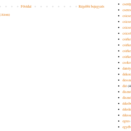
cseré
Főoldal
Régebbi bejegyzés
csere
 (Atom)
csicse
csicse
csicse
csics
csirke
csirk
csirke
csirk
csoko
datol
dekor
dessze
dió
(4
diszn
diszn
édesb
édes
édess
egres
egyéb