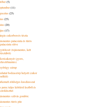
tóber
(5)
eptember
(11)
gusztus
(25)
lius
(25)
nius
(20)
ájus
(17)
árgás-cukorborsós tészta
jásmentes palacsinta és túrós
palacsinta sütve
yitölcsér (tojásmentes, kelt
tésztából)
koricakenyér (gyors,
élesztőmentes)
nyőrügy szirup
zdaital bodzaszörp helyett (cukor
nélkül)
irkemell zöldséges kuszkusszal
 perec teljes kiőrlésű lisztből és
cirokliszttel
jásmentes szilvás gombóc
jásmentes túrós pite