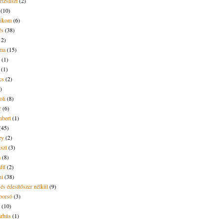
rizsliszt
(2)
(10)
likom
(6)
és
(38)
12)
lma
(15)
(1)
(1)
cs
(2)
)
oli
(8)
r
(6)
bert
(1)
(45)
ey
(2)
iszt
(3)
m
(8)
mfű
(2)
ni
(38)
és édesítőszer nélkül
(9)
borsó
(3)
(10)
árhús
(1)