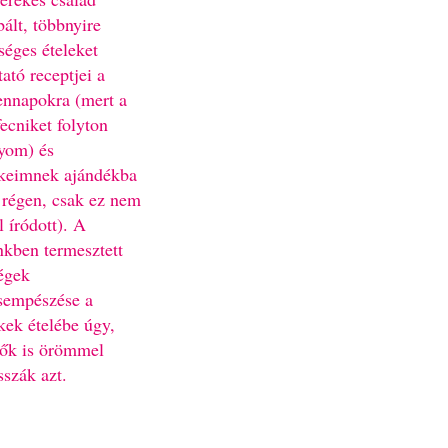
bált, többnyire
séges ételeket
ató receptjei a
nnapokra (mert a
fecniket folyton
yom) és
keimnek ajándékba
 régen, csak ez nem
l íródott). A
nkben termesztett
égek
sempészése a
kek ételébe úgy,
ők is örömmel
sszák azt.