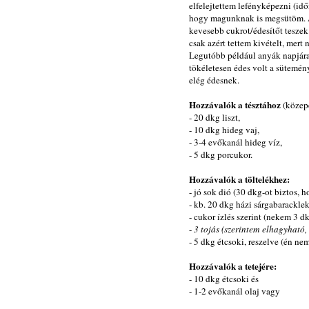
elfelejtettem lefényképezni (időm
hogy magunknak is megsütöm. A
kevesebb cukrot/édesítőt teszek 
csak azért tettem kivételt, mert
Legutóbb például anyák napjára
tökéletesen édes volt a sütemény
elég édesnek.
Hozzávalók a tésztához
(közep
- 20 dkg liszt,
- 10 dkg hideg vaj,
- 3-4 evőkanál hideg víz,
- 5 dkg porcukor.
Hozzávalók a töltelékhez:
- jó sok dió (30 dkg-ot biztos, h
- kb. 20 dkg házi sárgabaracklek
- cukor ízlés szerint (nekem 3 d
-
3 tojás
(szerintem elhagyható,
- 5 dkg étcsoki, reszelve (én nem
Hozzávalók a tetejére:
- 10 dkg étcsoki és
- 1-2 evőkanál olaj vagy