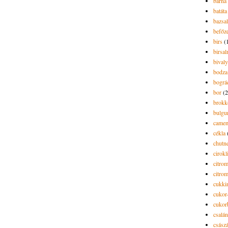
barna 
batáta
bazsa
befőz
birs
(
birsa
bivaly
bodza
bográ
bor
(2
brokk
bulgu
camem
cékla
chutn
cirokl
citro
citro
cukki
cukor-
cukor
csalán
csász