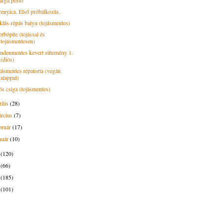
árga pesto
renyica. Első próbálkozás.
klás-répás batyu (tojásmentes)
rbópite (tojással és
tojásmentesen)
ndenmentes kevert sütemény 1.
(diós)
jásmentes répatorta (vegán
alappal)
ós csiga (tojásmentes)
rilis
(28)
rcius
(7)
bruár
(17)
nuár
(10)
5
(120)
4
(66)
3
(185)
2
(101)