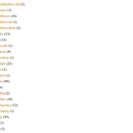
pedényben sült
(2)
sznye
(3)
riborsó
(16)
riborsólé
(1)
riborsóliszt
(2)
óka
(13)
(12)
ecomb
(1)
mell
(9)
eszárny
(1)
ládé
(23)
ya
(1)
áció
(1)
rt
(99)
6)
óháj
(2)
óhús
(18)
urgonya
(12)
kömény
(1)
ég
(93)
(3)
(3)