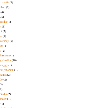
i naptár
(1)
i bab
(2)
(4)
(25)
aprika
(1)
ej
(1)
nt
(2)
sz
(1)
ütemény
(9)
aba
(1)
s
(2)
 birsalma
(1)
t gyümölcs
(10)
t meggy
(1)
 sárgabarack
(1)
 szilva
(2)
dó
(2)
13)
(1)
onyha
(2)
amecet
(1)
(1)