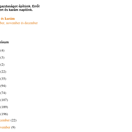
gazdaságot építünk. Erről
ert és karám naplónk.
 és karám
ber, november és december
hívum
6
(4)
4
(3)
3
(2)
2
(22)
1
(35)
0
(94)
9
(74)
8
(107)
7
(189)
6
(196)
ecember
(22)
ovember
(9)