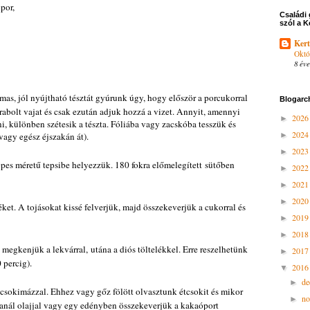
por,
Családi 
szól a K
Kert
Októ
8 éve
as, jól nyújtható tésztát gyúrunk úgy, hogy először a porcukorral
Blogarc
arabolt vajat és csak ezután adjuk hozzá a vizet. Annyit, amennyi
202
►
i, különben szétesik a tészta. Fóliába vagy zacskóba tesszük és
202
vagy egész éjszakán át).
►
202
►
epes méretű tepsibe helyezzük. 180 fokra előmelegített sütőben
202
►
202
►
202
►
ket. A tojásokat kissé felverjük, majd összekeverjük a cukorral és
201
►
201
►
 megkenjük a lekvárral, utána a diós töltelékkel. Erre reszelhetünk
201
►
 percig).
201
▼
d
►
 csokimázzal. Ehhez vagy gőz fölött olvasztunk étcsokit és mikor
n
►
anál olajjal vagy egy edényben összekeverjük a kakaóport