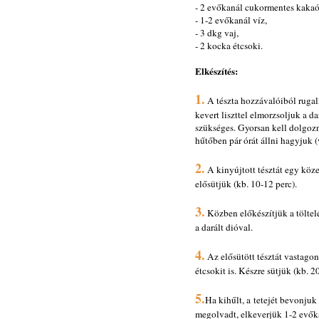
- 2 evőkanál cukormentes kakaó
- 1-2 evőkanál víz,
- 3 dkg vaj,
- 2 kocka étcsoki.
Elkészítés:
1.
A tészta hozzávalóiból rugalm
kevert liszttel elmorzsoljuk a d
szükséges. Gyorsan kell dolgozn
hűtőben pár órát állni hagyjuk (
2.
A kinyújtott tésztát egy köz
elősütjük (kb. 10-12 perc).
3.
Közben előkészítjük a töltelé
a darált dióval.
4.
Az elősütött tésztát vastagon
étcsokit is. Készre sütjük (kb. 20
5.
Ha kihűlt, a tetejét bevonjuk
megolvadt, elkeverjük 1-2 evők