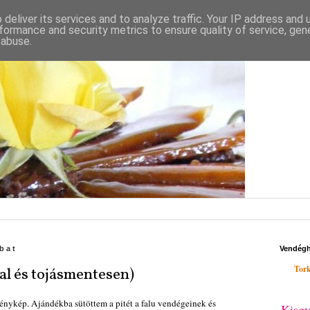
deliver its services and to analyze traffic. Your IP address and
formance and security metrics to ensure quality of service, ge
 abuse.
bat
Vendég
Tork
sal és tojásmentesen)
énykép. Ajándékba sütöttem a pitét a falu vendégeinek és
Kisgy