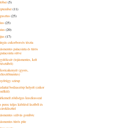
tóber
(5)
eptember
(11)
gusztus
(25)
lius
(25)
nius
(20)
ájus
(17)
árgás-cukorborsós tészta
jásmentes palacsinta és túrós
palacsinta sütve
yitölcsér (tojásmentes, kelt
tésztából)
koricakenyér (gyors,
élesztőmentes)
nyőrügy szirup
zdaital bodzaszörp helyett (cukor
nélkül)
irkemell zöldséges kuszkusszal
 perec teljes kiőrlésű lisztből és
cirokliszttel
jásmentes szilvás gombóc
jásmentes túrós pite