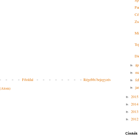
Sp
Pa
Cé
Zse
Mi
To
Di
áp
►
má
►
Főoldal
Régebbi bejegyzés
fe
►
ja
►
 (Atom)
201
►
201
►
201
►
201
►
Címkék