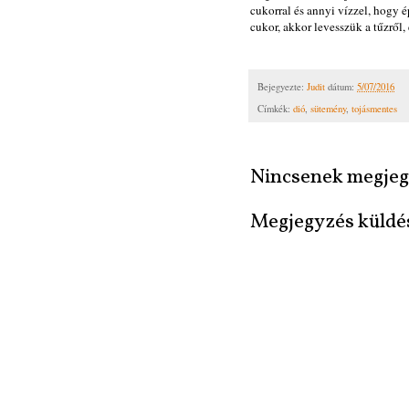
cukorral és annyi vízzel, hogy é
cukor, akkor levesszük a tűzről,
Bejegyezte:
Judit
dátum:
5/07/2016
Címkék:
dió
,
sütemény
,
tojásmentes
Nincsenek megjeg
Megjegyzés küldé