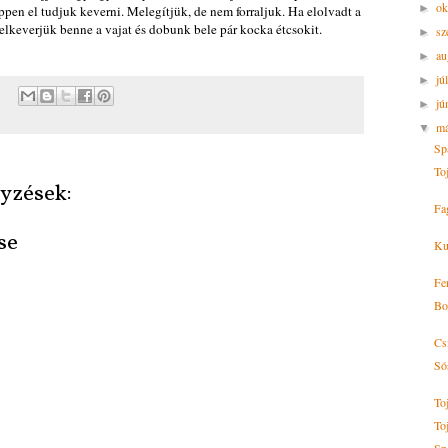
ok
►
ppen el tudjuk keverni. Melegítjük, de nem forraljuk. Ha elolvadt a
 elkeverjük benne a vajat és dobunk bele pár kocka étcsokit.
sz
►
au
►
jú
►
jú
►
m
▼
Sp
To
yzések:
Fag
se
Ku
Fe
Bo
Cs
Sós
To
To