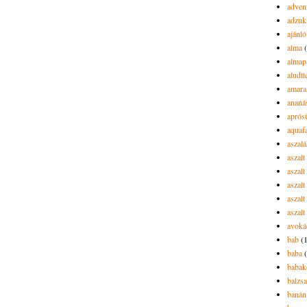
advent
adzuk
ajánló
alma
almap
aludtt
amara
ananá
aprós
aquaf
aszalá
aszalt
aszal
aszal
aszalt
aszalt
avoká
bab
(
baba
babak
balzs
banán