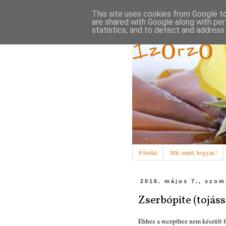
This site uses cookies from Google to 
are shared with Google along with per
statistics, and to detect and address
Ízőrző
Főoldal
Mit, miért, hogyan?
2016. május 7., szom
Zserbópite (tojás
Ehhez a recepthez nem készült f