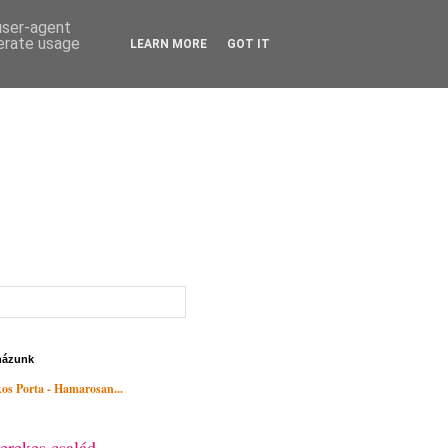
 user-agent
nerate usage
LEARN MORE
GOT IT
házunk
os Porta - Hamarosan...
erekes család