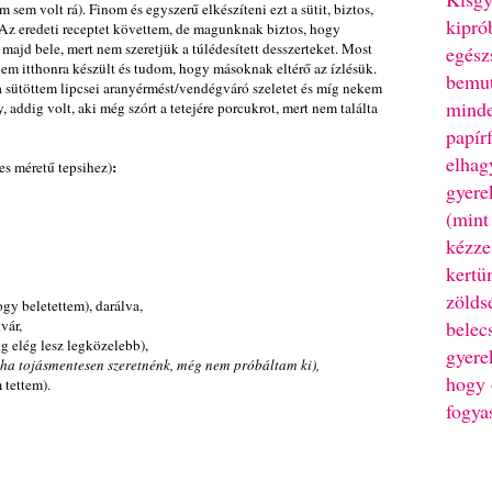
 sem volt rá). Finom és egyszerű elkészíteni ezt a sütit, biztos,
kipró
z eredeti receptet követtem, de magunknak biztos, hogy
majd bele, mert nem szeretjük a túlédesített desszerteket. Most
egész
 nem itthonra készült és tudom, hogy másoknak eltérő az ízlésük.
bemut
 sütöttem lipcsei aranyérmést/vendégváró szeletet és míg nekem
minde
, addig volt, aki még szórt a tetejére porcukrot, mert nem találta
papír
elhag
:
es méretű tepsihez)
gyere
(mint
kézze
kertü
zölds
ogy beletettem), darálva,
vár,
belec
kg elég lesz legközelebb),
gyere
 ha tojásmentesen szeretnénk, még nem próbáltam ki),
hogy 
 tettem).
fogya