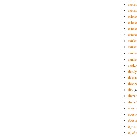
cseré
csere
csicse
csicse
csicse
csics
csirke
csirk
csirke
csirk
csoko
datol
dekor
dessze
dió
(4
diszn
diszn
édesb
édes
édess
egres
egyéb