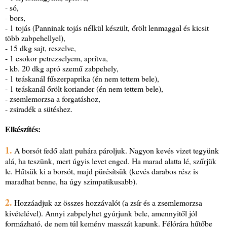
- só,
- bors,
- 1 tojás (Panninak tojás nélkül készült, őrölt lenmaggal és kicsit
több zabpehellyel),
- 15 dkg sajt, reszelve,
- 1 csokor petrezselyem, aprítva,
- kb. 20 dkg apró szemű zabpehely,
- 1 teáskanál fűszerpaprika (én nem tettem bele),
- 1 teáskanál őrölt koriander (én nem tettem bele),
- zsemlemorzsa a forgatáshoz,
- zsiradék a sütéshez.
Elkészítés:
1.
A borsót fedő alatt puhára pároljuk. Nagyon kevés vizet tegyünk
alá, ha teszünk, mert úgyis levet enged. Ha marad alatta lé, szűrjük
le. Hűtsük ki a borsót, majd pürésítsük (kevés darabos rész is
maradhat benne, ha úgy szimpatikusabb).
2.
Hozzáadjuk az összes hozzávalót (a zsír és a zsemlemorzsa
kivételével). Annyi zabpelyhet gyúrjunk bele, amennyitől jól
formázható, de nem túl kemény masszát kapunk. Félórára hűtőbe