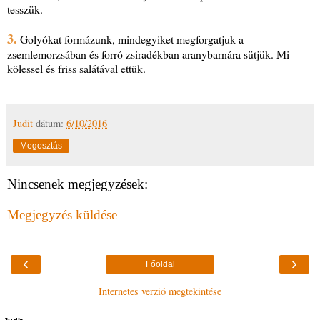
tesszük.
3.
Golyókat formázunk, mindegyiket megforgatjuk a
zsemlemorzsában és forró zsiradékban aranybarnára sütjük. Mi
kölessel és friss salátával ettük.
Judit
dátum:
6/10/2016
Megosztás
Nincsenek megjegyzések:
Megjegyzés küldése
‹
›
Főoldal
Internetes verzió megtekintése