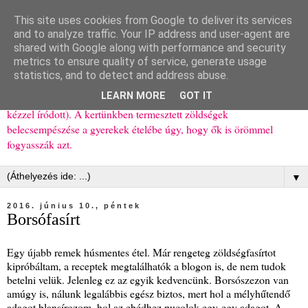
This site uses cookies from Google to deliver its services
Ízőrző
and to analyze traffic. Your IP address and user-agent are
shared with Google along with performance and security
metrics to ensure quality of service, generate usage
Kisgyerekes család kipróbált, többnyire egészséges ételeket
statistics, and to detect and address abuse.
bemutató receptjei a mindennapokra (mert a papírfecniket folyton
LEARN MORE
GOT IT
elhagyom) és gyerekeimnek ajándékba (mint régen, csak ez nem
kézzel íródott). A kertünkben termesztett zöldségek
belecsempészése a gyerekek ételébe úgy, hogy ők is örömmel
fogyasszák azt.
▼
2016. június 10., péntek
Borsófasírt
Egy újabb remek húsmentes étel. Már rengeteg zöldségfasírtot
kipróbáltam, a receptek megtalálhatók a blogon is, de nem tudok
betelni velük. Jelenleg ez az egyik kedvencünk. Borsószezon van
amúgy is, nálunk legalábbis egész biztos, mert hol a mélyhűtendő
adagot blansírozom, hol az ebédhez pucolok egy-egy adagot. A