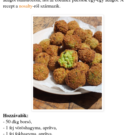
recept a
nosalty
-ról származik.
Hozzávalók:
- 50 dkg borsó,
- 1 fej vöröshagyma, aprítva,
- 1 fej fokhagyma, aprítva,