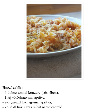
Hozzávalók:
- 4 doboz tonhal konzerv (sós lében),
- 1 fej vöröshagyma, aprítva,
- 2-3 gerezd fokhagyma, aprítva,
- kb. 6 dl házi (azaz sűrű) paradicsomlé,