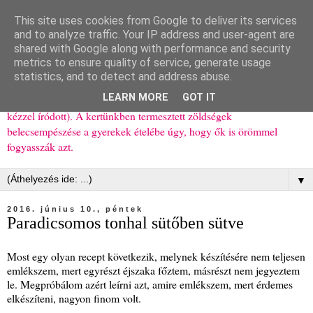
This site uses cookies from Google to deliver its services
Ízőrző
and to analyze traffic. Your IP address and user-agent are
shared with Google along with performance and security
metrics to ensure quality of service, generate usage
Kisgyerekes család kipróbált, többnyire egészséges ételeket
statistics, and to detect and address abuse.
bemutató receptjei a mindennapokra (mert a papírfecniket folyton
LEARN MORE
GOT IT
elhagyom) és gyerekeimnek ajándékba (mint régen, csak ez nem
kézzel íródott). A kertünkben termesztett zöldségek
belecsempészése a gyerekek ételébe úgy, hogy ők is örömmel
fogyasszák azt.
▼
2016. június 10., péntek
Paradicsomos tonhal sütőben sütve
Most egy olyan recept következik, melynek készítésére nem teljesen
emlékszem, mert egyrészt éjszaka főztem, másrészt nem jegyeztem
le. Megpróbálom azért leírni azt, amire emlékszem, mert érdemes
elkészíteni, nagyon finom volt.