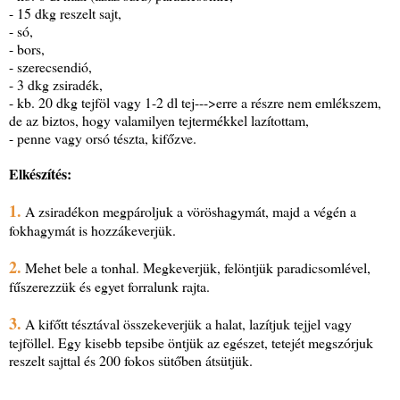
- 15 dkg reszelt sajt,
- só,
- bors,
- szerecsendió,
- 3 dkg zsiradék,
- kb. 20 dkg tejföl vagy 1-2 dl tej--->erre a részre nem emlékszem,
de az biztos, hogy valamilyen tejtermékkel lazítottam,
- penne vagy orsó tészta, kifőzve.
Elkészítés:
1.
A zsiradékon megpároljuk a vöröshagymát, majd a végén a
fokhagymát is hozzákeverjük.
2.
Mehet bele a tonhal. Megkeverjük, felöntjük paradicsomlével,
fűszerezzük és egyet forralunk rajta.
3.
A kifőtt tésztával összekeverjük a halat, lazítjuk tejjel vagy
tejföllel. Egy kisebb tepsibe öntjük az egészet, tetejét megszórjuk
reszelt sajttal és 200 fokos sütőben átsütjük.