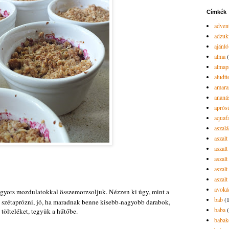
Címkék
advent
adzuk
ajánló
alma
almap
aludtt
amara
ananá
aprós
aquaf
aszalá
aszalt
aszal
aszal
aszalt
aszalt
avoká
gyors mozdulatokkal összemorzsoljuk. Nézzen ki úgy, mint a
bab
(
szétaprózni, jó, ha maradnak benne kisebb-nagyobb darabok,
baba
tölteléket, tegyük a hűtőbe.
babak