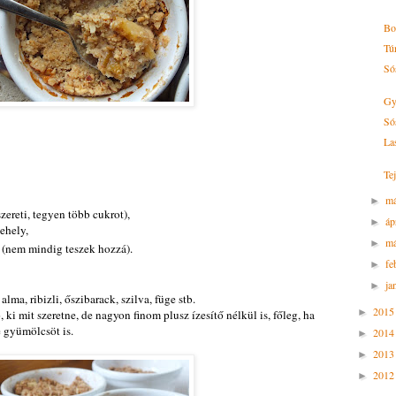
Bo
Túr
Só
Gy
Só
La
Te
m
►
zereti, tegyen több cukrot),
áp
►
ehely,
má
►
 (nem mindig teszek hozzá).
fe
►
ja
►
alma, ribizli, őszibarack, szilva, füge stb.
201
►
ió, ki mit szeretne, de nagyon finom plusz ízesítő nélkül is, főleg, ha
 gyümölcsöt is.
201
►
201
►
201
►