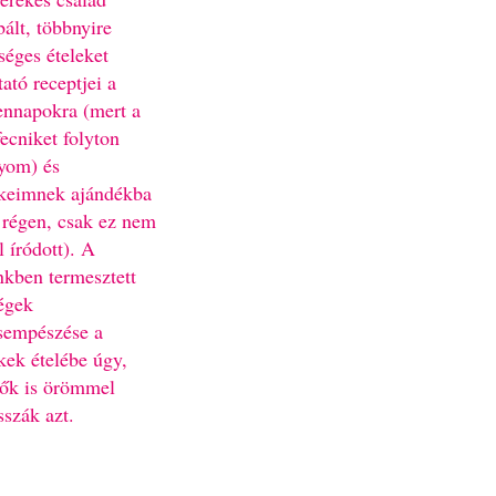
bált, többnyire
séges ételeket
ató receptjei a
nnapokra (mert a
fecniket folyton
yom) és
keimnek ajándékba
 régen, csak ez nem
l íródott). A
nkben termesztett
égek
sempészése a
kek ételébe úgy,
ők is örömmel
sszák azt.