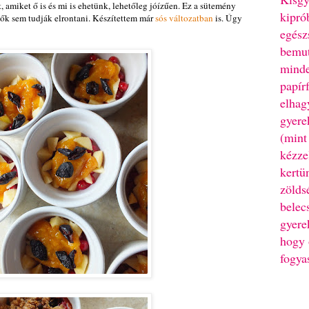
, amiket ő is és mi is ehetünk, lehetőleg jóízűen. Ez a sütemény
kipró
k sem tudják elrontani. Készítettem már
sós változatban
is. Úgy
egész
bemut
minde
papír
elhag
gyere
(mint
kézze
kertü
zölds
belec
gyere
hogy 
fogya