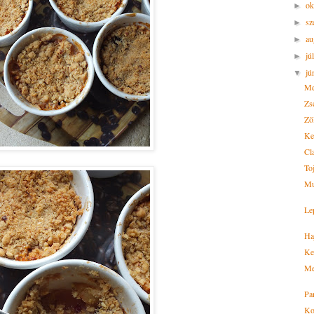
ok
►
sz
►
au
►
jú
►
jú
▼
Me
Zs
Zö
Ke
Cl
To
Mu
Le
Ha
Ke
Me
Pa
Ko