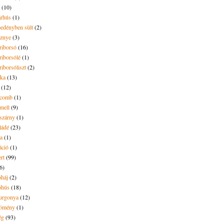
(10)
árhús
(1)
pedényben sült
(2)
sznye
(3)
riborsó
(16)
riborsólé
(1)
riborsóliszt
(2)
óka
(13)
(12)
ecomb
(1)
mell
(9)
eszárny
(1)
ládé
(23)
ya
(1)
áció
(1)
rt
(99)
6)
óháj
(2)
óhús
(18)
urgonya
(12)
kömény
(1)
ég
(93)