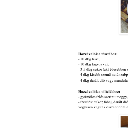
Hozzávalók a tésztához:
- 10 dkg liszt,
- 10 dkg fagyos vaj,
- 3-5 dkg cukor (aki édesebben s
- 4 dkg kisebb szemű natúr zabp
- 4 dkg darált dió vagy mandula
Hozzávalók a töltelékhez:
- gyümölcs ízlés szerint: meggy, 
- ízesítés: cukor, fahéj, darált d
vegyesen vágunk össze többféle