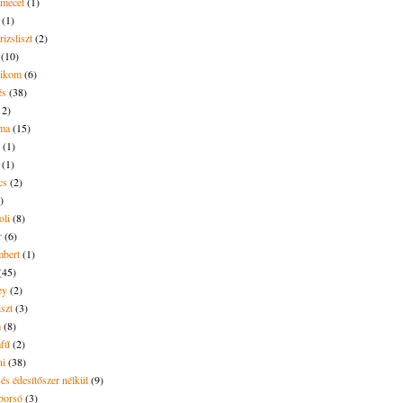
amecet
(1)
(1)
rizsliszt
(2)
(10)
likom
(6)
és
(38)
12)
lma
(15)
(1)
(1)
cs
(2)
)
oli
(8)
r
(6)
bert
(1)
(45)
ey
(2)
iszt
(3)
m
(8)
mfű
(2)
ni
(38)
és édesítőszer nélkül
(9)
borsó
(3)