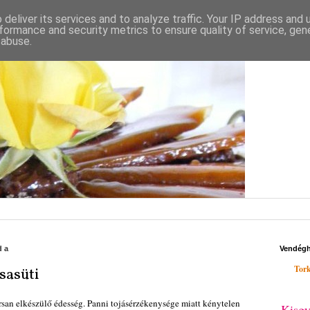
deliver its services and to analyze traffic. Your IP address and
formance and security metrics to ensure quality of service, ge
 abuse.
da
Vendég
Tork
sasüti
san elkészülő édesség. Panni tojásérzékenysége miatt kénytelen
Kisgy