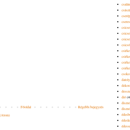
csalán
csász
cseré
csere
csicse
csicse
csicse
csics
csirke
csirk
csirke
csirk
csoko
datol
dekor
dessze
dió
(4
diszn
Főoldal
Régebbi bejegyzés
diszn
édesb
 (Atom)
édes
édess