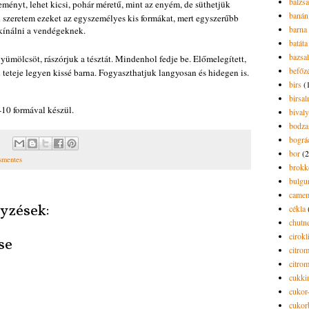
balzs
ményt, lehet kicsi, pohár méretű, mint az enyém, de süthetjük
banán
 szeretem ezeket az egyszemélyes kis formákat, mert egyszerűbb
barna 
 kínálni a vendégeknek.
batáta
bazsa
ümölcsöt, rászórjuk a tésztát. Mindenhol fedje be. Előmelegített,
befőz
teteje legyen kissé barna. Fogyaszthatjuk langyosan és hidegen is.
birs
(
birsa
10 formával készül.
bivaly
bodza
bográ
bor
(2
ásmentes
brokk
bulgu
camem
yzések:
cékla
chutn
cirokl
se
citro
citro
cukki
cukor-
cukor