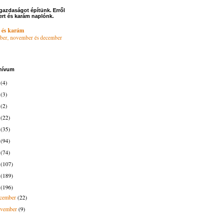
gazdaságot építünk. Erről
ert és karám naplónk.
 és karám
ber, november és december
hívum
6
(4)
4
(3)
3
(2)
2
(22)
1
(35)
0
(94)
9
(74)
8
(107)
7
(189)
6
(196)
ecember
(22)
ovember
(9)