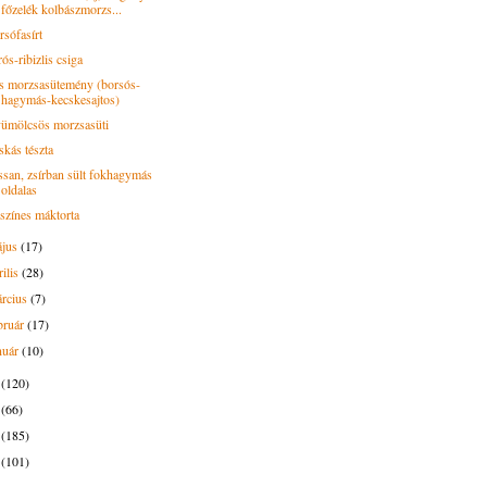
főzelék kolbászmorzs...
rsófasírt
ós-ribizlis csiga
s morzsasütemény (borsós-
hagymás-kecskesajtos)
ümölcsös morzsasüti
skás tészta
ssan, zsírban sült fokhagymás
oldalas
jszínes máktorta
ájus
(17)
rilis
(28)
rcius
(7)
bruár
(17)
nuár
(10)
5
(120)
4
(66)
3
(185)
2
(101)