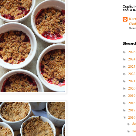
Családi 
szól a K
Kert
Októ
8 éve
Blogarc
202
►
202
►
202
►
202
►
202
►
202
►
201
►
201
►
201
►
201
▼
d
►
n
►