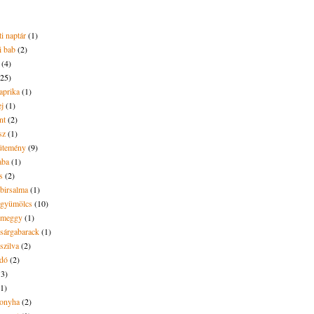
i naptár
(1)
i bab
(2)
(4)
(25)
aprika
(1)
ej
(1)
nt
(2)
sz
(1)
ütemény
(9)
aba
(1)
s
(2)
 birsalma
(1)
t gyümölcs
(10)
t meggy
(1)
 sárgabarack
(1)
 szilva
(2)
dó
(2)
13)
(1)
onyha
(2)