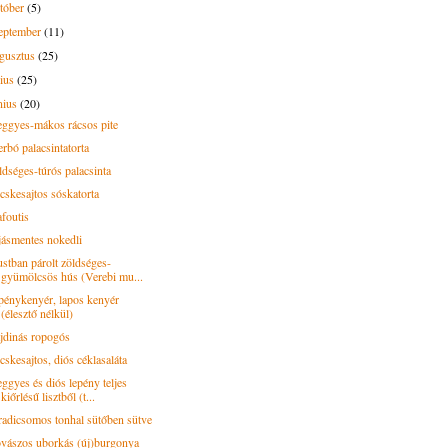
tóber
(5)
eptember
(11)
gusztus
(25)
lius
(25)
nius
(20)
ggyes-mákos rácsos pite
erbó palacsintatorta
ldséges-túrós palacsinta
cskesajtos sóskatorta
afoutis
jásmentes nokedli
stban párolt zöldséges-
gyümölcsös hús (Verebi mu...
pénykenyér, lapos kenyér
(élesztő nélkül)
jdinás ropogós
cskesajtos, diós céklasaláta
ggyes és diós lepény teljes
kiőrlésű lisztből (t...
radicsomos tonhal sütőben sütve
vászos uborkás (új)burgonya