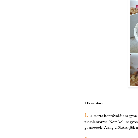
Elkészítés:
1.
A tészta hozzávalóit nagyon 
zsemlemorzsa. Nem kell nagyon 
gombócok. Amíg előkészítjük a 