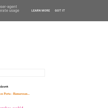
 user-agent
nerate usage
LEARN MORE
GOT IT
házunk
os Porta - Hamarosan...
erekes család