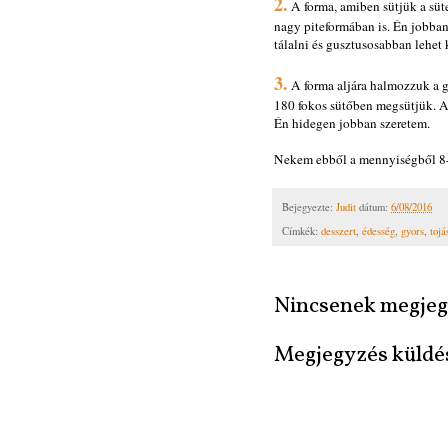
2.
A forma, amiben sütjük a süte
nagy piteformában is. Én jobban
tálalni és gusztusosabban lehet
3.
A forma aljára halmozzuk a gy
180 fokos sütőben megsütjük. A 
Én hidegen jobban szeretem.
Nekem ebből a mennyiségből 8-
Bejegyezte:
Judit
dátum:
6/08/2016
Címkék:
desszert
,
édesség
,
gyors
,
toj
Nincsenek megjeg
Megjegyzés küldé