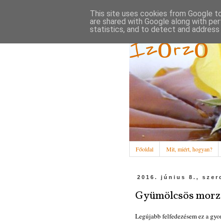
This site uses cookies from Google to 
are shared with Google along with per
statistics, and to detect and address
Ízőrző
Főoldal
Mit, miért, hogyan?
2016. június 8., szer
Gyümölcsös morz
Legújabb felfedezésem ez a gyor