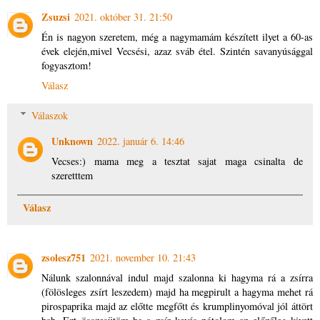
Zsuzsi
2021. október 31. 21:50
Én is nagyon szeretem, még a nagymamám készített ilyet a 60-as
évek elején,mivel Vecsési, azaz sváb étel. Szintén savanyúsággal
fogyasztom!
Válasz
Válaszok
Unknown
2022. január 6. 14:46
Vecses:) mama meg a tesztat sajat maga csinalta de
szeretttem
Válasz
zsolesz751
2021. november 10. 21:43
Nálunk szalonnával indul majd szalonna ki hagyma rá a zsírra
(fölösleges zsírt leszedem) majd ha megpirult a hagyma mehet rá
pirospaprika majd az előtte megfőtt és krumplinyomóval jól áttört