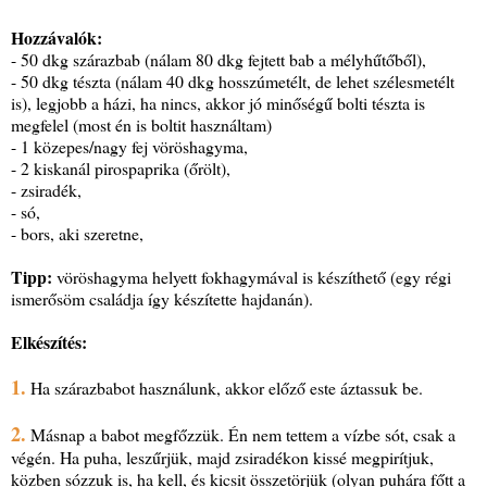
Hozzávalók:
- 50 dkg szárazbab (nálam 80 dkg fejtett bab a mélyhűtőből),
- 50 dkg tészta (nálam 40 dkg hosszúmetélt, de lehet szélesmetélt
is), legjobb a házi, ha nincs, akkor jó minőségű bolti tészta is
megfelel (most én is boltit használtam)
- 1 közepes/nagy fej vöröshagyma,
- 2 kiskanál pirospaprika (őrölt),
- zsiradék,
- só,
- bors, aki szeretne,
Tipp:
vöröshagyma helyett fokhagymával is készíthető (egy régi
ismerősöm családja így készítette hajdanán).
Elkészítés:
1.
Ha szárazbabot használunk, akkor előző este áztassuk be.
2.
Másnap a babot megfőzzük. Én nem tettem a vízbe sót, csak a
végén. Ha puha, leszűrjük, majd zsiradékon kissé megpirítjuk,
közben sózzuk is, ha kell, és kicsit összetörjük (olyan puhára főtt a