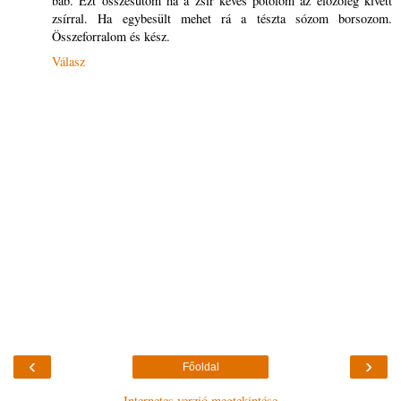
bab. Ezt összesütöm ha a zsír kevés pótolom az előzőleg kivett
zsírral. Ha egybesült mehet rá a tészta sózom borsozom.
Összeforralom és kész.
Válasz
‹
›
Főoldal
Internetes verzió megtekintése