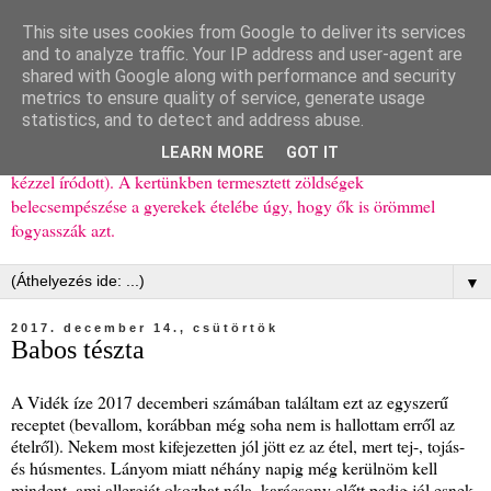
This site uses cookies from Google to deliver its services
Ízőrző
and to analyze traffic. Your IP address and user-agent are
shared with Google along with performance and security
metrics to ensure quality of service, generate usage
Kisgyerekes család kipróbált, többnyire egészséges ételeket
statistics, and to detect and address abuse.
bemutató receptjei a mindennapokra (mert a papírfecniket folyton
LEARN MORE
GOT IT
elhagyom) és gyerekeimnek ajándékba (mint régen, csak ez nem
kézzel íródott). A kertünkben termesztett zöldségek
belecsempészése a gyerekek ételébe úgy, hogy ők is örömmel
fogyasszák azt.
▼
2017. december 14., csütörtök
Babos tészta
A Vidék íze 2017 decemberi számában találtam ezt az egyszerű
receptet (bevallom, korábban még soha nem is hallottam erről az
ételről). Nekem most kifejezetten jól jött ez az étel, mert tej-, tojás-
és húsmentes. Lányom miatt néhány napig még kerülnöm kell
mindent, ami allergiát okozhat nála, karácsony előtt pedig jól esnek