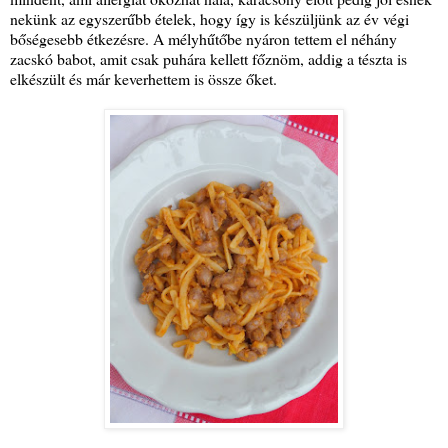
nekünk az egyszerűbb ételek, hogy így is készüljünk az év végi
bőségesebb étkezésre. A mélyhűtőbe nyáron tettem el néhány
zacskó babot, amit csak puhára kellett főznöm, addig a tészta is
elkészült és már keverhettem is össze őket.