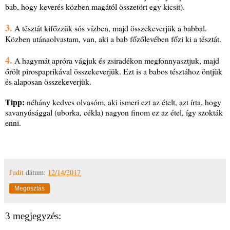
bab, hogy keverés közben magától összetört egy kicsit).
3.
A tésztát kifőzzük sós vízben, majd összekeverjük a babbal.
Közben utánaolvastam, van, aki a bab főzőlevében főzi ki a tésztát.
4.
A hagymát apróra vágjuk és zsiradékon megfonnyasztjuk, majd
őrölt pirospaprikával összekeverjük. Ezt is a babos tésztához öntjük
és alaposan összekeverjük.
Tipp:
néhány kedves olvasóm, aki ismeri ezt az ételt, azt írta, hogy
savanyúsággal (uborka, cékla) nagyon finom ez az étel, így szokták
enni.
Judit
dátum:
12/14/2017
Megosztás
3 megjegyzés: